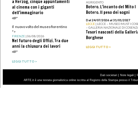
a Herzog, cinque appuntamenti
AGRIGENTO
Botero. L’incanto del Mito I
al cinema con i giganti
Botero. Il peso dei sogni
dell'immaginario
Dal 24/07/2026 al 31/01/2027
LECCE
| LECCE – MUSEO MUST I CO
Il nuovo volto del museo fiorentino
– GALLERIA NAZIONALE DI COSENZ
Tesori nascosti della Galleri
">
FIRENZE
| 06/08/2026
Borghese
Nel futuro degli Uffizi. Tra due
anni la chiusura dei lavori
LEGGI TUTTO >
LEGGI TUTTO >
|
|
Dati societari
Note legali
ARTE.it è una testata giornalistica online iscritta al Registro della Stampa presso il Trib