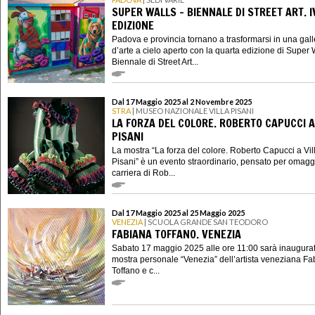
SUPER WALLS - BIENNALE DI STREET ART. I
EDIZIONE
Padova e provincia tornano a trasformarsi in una gall
d’arte a cielo aperto con la quarta edizione di Super W
Biennale di Street Art...
Dal 17 Maggio 2025 al 2 Novembre 2025
STRA
| MUSEO NAZIONALE VILLA PISANI
LA FORZA DEL COLORE. ROBERTO CAPUCCI A
PISANI
La mostra “La forza del colore. Roberto Capucci a Vil
Pisani” è un evento straordinario, pensato per omagg
carriera di Rob...
Dal 17 Maggio 2025 al 25 Maggio 2025
VENEZIA
| SCUOLA GRANDE SAN TEODORO
FABIANA TOFFANO. VENEZIA
Sabato 17 maggio 2025 alle ore 11:00 sarà inaugurat
mostra personale “Venezia” dell’artista veneziana F
Toffano e c...