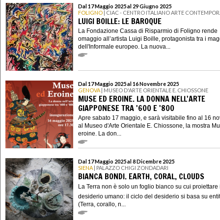
Dal 17 Maggio 2025 al 29 Giugno 2025
FOLIGNO
| CIAC - CENTRO ITALIANO ARTE CONTEMPO
LUIGI BOILLE: LE BAROQUE
La Fondazione Cassa di Risparmio di Foligno rende
omaggio all’artista Luigi Boille, protagonista tra i mag
dell'Informale europeo. La nuova...
Dal 17 Maggio 2025 al 16 Novembre 2025
GENOVA
| MUSEO D'ARTE ORIENTALE E. CHIOSSONE
MUSE ED EROINE. LA DONNA NELL'ARTE
GIAPPONESE TRA '600 E '800
Apre sabato 17 maggio, e sarà visitabile fino al 16 
al Museo d'Arte Orientale E. Chiossone, la mostra M
eroine. La don...
Dal 17 Maggio 2025 al 8 Dicembre 2025
SIENA
| PALAZZO CHIGI ZONDADARI
BIANCA BONDI. EARTH, CORAL, CLOUDS
La Terra non è solo un foglio bianco su cui proiettare i
desiderio umano: il ciclo del desiderio si basa su enti
(Terra, corallo, n...