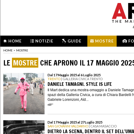
HOME
NOTIZIE
GUIDE
MOSTRE
F
HOME
>
MOSTRE
LE
MOSTRE
CHE APRONO IL 17 MAGGIO 202
Dal 17 Maggio 2025 al 6 Luglio 2025
TRENTO
| GALLERIA CIVICA TRENTO
DANIELE TAMAGNI. STYLE IS LIFE
Il Mart dedica una mostra-omaggio a Daniele Tamagn
spazi della Galleria Civica, a cura di Chiara Bardelli
Gabriele Lorenzoni, Aïd...
Dal 17 Maggio 2025 al 27 Luglio 2025
SAN GIOVANNI VALDARNO
| CASA MASACCIO
DIETRO LA SCENA, DENTRO IL SET DELL’UM