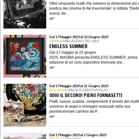
Oltre cinquanta scatti che svelano la dimensione più 
poetica del cinema di Aki Kaurismäki: si intitola “Dietr
scena, de...
Dal 17 Maggio 2025 al 22 Giugno 2025
CERVIA
| MAGAZZINO DEL SALE
ENDLESS SUMMER
Dal 17 maggio al 22 giugno
2025, MAGMA presenta ENDLESS SUMMER, prima
edizione di un ciclo espositivo triennale pre...
Dal 17 Maggio 2025 al 21 Giugno 2025
BOLOGNA
| PALAZZO BENTIVOGLIO
ODIO IL DECORO! PIERO FORNASETTI
Piatti, vassoi, scatole, complementi d’arredo del mult
universo di segni e immagini realizzati nella sua
pluridecennale carriera da P...
Dal 17 Maggio 2025 al 1 Giugno 2025
PADOVA
| SEDI VARIE