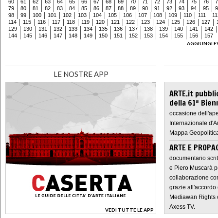
60
61
62
63
64
65
66
67
68
69
70
71
72
73
74
75
76
7
79
80
81
82
83
84
85
86
87
88
89
90
91
92
93
94
95
9
98
99
100
101
102
103
104
105
106
107
108
109
110
111
11
114
115
116
117
118
119
120
121
122
123
124
125
126
127
129
130
131
132
133
134
135
136
137
138
139
140
141
142
144
145
146
147
148
149
150
151
152
153
154
155
156
157
AGGIUNGI E
LE NOSTRE APP
ARTE.it pubbli
della 61ª Bien
occasione dell'ape
Internazionale d'A
Mappa Geopolitica
ARTE E PROPAG
documentario scrit
e Piero Muscarà pe
collaborazione con
grazie all'accordo 
Mediawan Rights c
Axess TV.
VEDI TUTTE LE APP
>