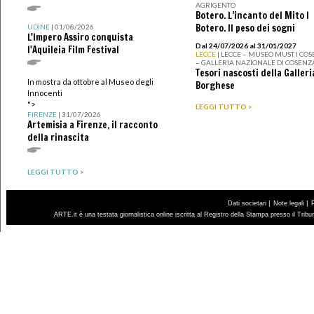
AGRIGENTO
Botero. L’incanto del Mito I
Botero. Il peso dei sogni
UDINE
| 01/08/2026
L'Impero Assiro conquista
Dal 24/07/2026 al 31/01/2027
l'Aquileia Film Festival
LECCE
| LECCE – MUSEO MUST I CO
– GALLERIA NAZIONALE DI COSENZ
Tesori nascosti della Galleri
In mostra da ottobre al Museo degli
Borghese
Innocenti
">
LEGGI TUTTO >
FIRENZE
| 31/07/2026
Artemisia a Firenze, il racconto
della rinascita
LEGGI TUTTO >
|
|
Dati societari
Note legali
ARTE.it è una testata giornalistica online iscritta al Registro della Stampa presso il Trib