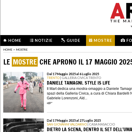
HOME
NOTIZIE
GUIDE
MOSTRE
F
HOME
>
MOSTRE
LE
MOSTRE
CHE APRONO IL 17 MAGGIO 202
Dal 17 Maggio 2025 al 6 Luglio 2025
TRENTO
| GALLERIA CIVICA TRENTO
DANIELE TAMAGNI. STYLE IS LIFE
Il Mart dedica una mostra-omaggio a Daniele Tamagn
spazi della Galleria Civica, a cura di Chiara Bardelli
Gabriele Lorenzoni, Aïd...
Dal 17 Maggio 2025 al 27 Luglio 2025
SAN GIOVANNI VALDARNO
| CASA MASACCIO
DIETRO LA SCENA, DENTRO IL SET DELL’UM