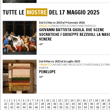
TUTTE LE
MOSTRE
DEL 17 MAGGIO 2025
Dal 11 Marzo 2025 al 9 Gennaio 2026
BRESCIA
| PINACOTECA TOSIO MARTINENGO
GIOVANNI BATTISTA GIGOLA. DUE SCENE
SOCRATICHE / GIUSEPPE BEZZUOLI. LA NASC
VENERE
Dal 8 Marzo 2025 al 6 Luglio 2025
TARANTO
| MUSEO ARCHEOLOGICO NAZIONALE DI TAR
MARTA
PENELOPE
1
2
3
4
5
6
7
8
9
10
11
12
13
14
15
16
17
18
19
2
22
23
24
25
26
27
28
29
30
31
32
33
34
35
36
37
38
3
41
42
43
44
45
46
47
48
49
50
51
52
53
54
55
56
57
5