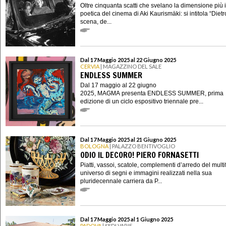
Oltre cinquanta scatti che svelano la dimensione più 
poetica del cinema di Aki Kaurismäki: si intitola “Dietr
scena, de...
Dal 17 Maggio 2025 al 22 Giugno 2025
CERVIA
| MAGAZZINO DEL SALE
ENDLESS SUMMER
Dal 17 maggio al 22 giugno
2025, MAGMA presenta ENDLESS SUMMER, prima
edizione di un ciclo espositivo triennale pre...
Dal 17 Maggio 2025 al 21 Giugno 2025
BOLOGNA
| PALAZZO BENTIVOGLIO
ODIO IL DECORO! PIERO FORNASETTI
Piatti, vassoi, scatole, complementi d’arredo del mult
universo di segni e immagini realizzati nella sua
pluridecennale carriera da P...
Dal 17 Maggio 2025 al 1 Giugno 2025
PADOVA
| SEDI VARIE