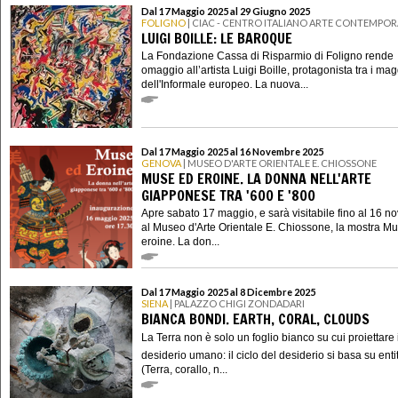
Dal 17 Maggio 2025 al 29 Giugno 2025
FOLIGNO
| CIAC - CENTRO ITALIANO ARTE CONTEMPO
LUIGI BOILLE: LE BAROQUE
La Fondazione Cassa di Risparmio di Foligno rende
omaggio all’artista Luigi Boille, protagonista tra i mag
dell'Informale europeo. La nuova...
Dal 17 Maggio 2025 al 16 Novembre 2025
GENOVA
| MUSEO D'ARTE ORIENTALE E. CHIOSSONE
MUSE ED EROINE. LA DONNA NELL'ARTE
GIAPPONESE TRA '600 E '800
Apre sabato 17 maggio, e sarà visitabile fino al 16 
al Museo d'Arte Orientale E. Chiossone, la mostra M
eroine. La don...
Dal 17 Maggio 2025 al 8 Dicembre 2025
SIENA
| PALAZZO CHIGI ZONDADARI
BIANCA BONDI. EARTH, CORAL, CLOUDS
La Terra non è solo un foglio bianco su cui proiettare i
desiderio umano: il ciclo del desiderio si basa su enti
(Terra, corallo, n...