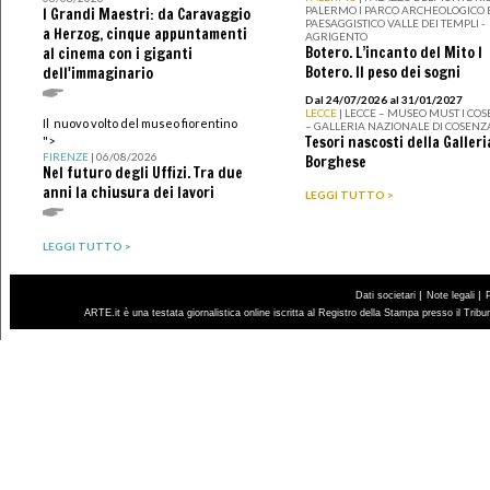
PALERMO I PARCO ARCHEOLOGICO 
I Grandi Maestri: da Caravaggio
PAESAGGISTICO VALLE DEI TEMPLI -
a Herzog, cinque appuntamenti
AGRIGENTO
Botero. L’incanto del Mito I
al cinema con i giganti
Botero. Il peso dei sogni
dell'immaginario
Dal 24/07/2026 al 31/01/2027
LECCE
| LECCE – MUSEO MUST I CO
Il nuovo volto del museo fiorentino
– GALLERIA NAZIONALE DI COSENZ
Tesori nascosti della Galleri
">
FIRENZE
| 06/08/2026
Borghese
Nel futuro degli Uffizi. Tra due
anni la chiusura dei lavori
LEGGI TUTTO >
LEGGI TUTTO >
|
|
Dati societari
Note legali
ARTE.it è una testata giornalistica online iscritta al Registro della Stampa presso il Trib