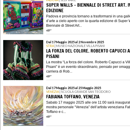
SUPER WALLS - BIENNALE DI STREET ART. I
EDIZIONE
Padova e provincia tornano a trasformarsi in una gall
d’arte a cielo aperto con la quarta edizione di Super W
Biennale di Street Art...
Dal 17 Maggio 2025 al 2 Novembre 2025
STRA
| MUSEO NAZIONALE VILLA PISANI
LA FORZA DEL COLORE. ROBERTO CAPUCCI A
PISANI
La mostra “La forza del colore. Roberto Capucci a Vil
Pisani” è un evento straordinario, pensato per omagg
carriera di Rob...
Dal 17 Maggio 2025 al 25 Maggio 2025
VENEZIA
| SCUOLA GRANDE SAN TEODORO
FABIANA TOFFANO. VENEZIA
Sabato 17 maggio 2025 alle ore 11:00 sarà inaugurat
mostra personale “Venezia” dell’artista veneziana F
Toffano e c...