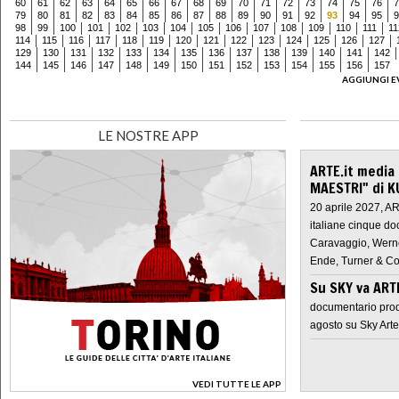
60
61
62
63
64
65
66
67
68
69
70
71
72
73
74
75
76
7
79
80
81
82
83
84
85
86
87
88
89
90
91
92
93
94
95
9
98
99
100
101
102
103
104
105
106
107
108
109
110
111
11
114
115
116
117
118
119
120
121
122
123
124
125
126
127
129
130
131
132
133
134
135
136
137
138
139
140
141
142
144
145
146
147
148
149
150
151
152
153
154
155
156
157
AGGIUNGI E
LE NOSTRE APP
ARTE.it media
MAESTRI" di K
20 aprile 2027, A
italiane cinque do
Caravaggio, Werne
Ende, Turner & Co
Su SKY va AR
documentario prod
agosto su Sky Arte
VEDI TUTTE LE APP
>