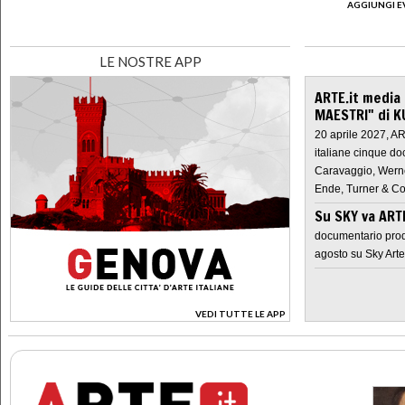
AGGIUNGI E
LE NOSTRE APP
ARTE.it media
MAESTRI" di K
20 aprile 2027, A
italiane cinque do
Caravaggio, Werne
Ende, Turner & Co
Su SKY va AR
documentario prod
agosto su Sky Arte
VEDI TUTTE LE APP
>