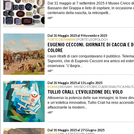
Dal 31 maggio al 7 settembre 2025 il Museo Civico d
Bassano del Grappa e lieto di ospitare, in occasione 
centenario della nascita, la retrospetti...
Dal 31 Maggio 2025 al 9 Novembre 2025
FORTE DEI MARMI
| FORTE LEOPOLDO I
EUGENIO CECCONI. GIORNATE DI CACCIA E D
COLORE
I suoi ritratti di cani conquistavano il pubblico. Telem
Signorini, che di Eugenio Cecconi era amico ed estim
osservava: “c’&egra...
Dal 31 Maggio 2025 al 13 Luglio 2025
ROMA
| MUSAM - MUSEO STORICO AERONAUTICA MILIT
TULLIO CRALI. L'EVOLUZIONE DEL VOLO
Attraverso la potenza delle sue immagini, le linee di
e un’estetica innovativa, Tullio Crali ha reso accessib
affascinante la modern...
Dal 31 Maggio 2025 al 27 Giugno 2025
LECCE
| PALAZZETTO PALMIERI