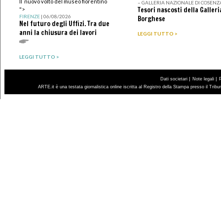
Il nuovo volto del museo fiorentino
– GALLERIA NAZIONALE DI COSENZ
Tesori nascosti della Galleri
">
FIRENZE
| 06/08/2026
Borghese
Nel futuro degli Uffizi. Tra due
anni la chiusura dei lavori
LEGGI TUTTO >
LEGGI TUTTO >
|
|
Dati societari
Note legali
ARTE.it è una testata giornalistica online iscritta al Registro della Stampa presso il Trib