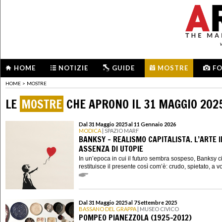
HOME
NOTIZIE
GUIDE
MOSTRE
F
HOME
>
MOSTRE
LE
MOSTRE
CHE APRONO IL 31 MAGGIO 202
Dal 31 Maggio 2025 al 11 Gennaio 2026
MODICA
| SPAZIO MARF
BANKSY – REALISMO CAPITALISTA. L’ARTE I
ASSENZA DI UTOPIE
In un’epoca in cui il futuro sembra sospeso, Banksy c
restituisce il presente così com’è: crudo, spietato, a vol
Dal 31 Maggio 2025 al 7 Settembre 2025
BASSANO DEL GRAPPA
| MUSEO CIVICO
POMPEO PIANEZZOLA (1925-2012)