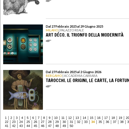
Dal 27 Febbraio 2025 al 29 Giugno 2025
MILANO
| PALAZZO REALE
ART DÉCO. IL TRIONFO DELLA MODERNITÀ
Dal 27 Febbraio 2025 al 2 Giugno 2026
BERGAMO
| ACCADEMIA CARRARA
TAROCCHI. LE ORIGINI, LE CARTE, LA FORTU
1
2
3
4
5
6
7
8
9
10
11
12
13
14
15
16
17
18
19
2
22
23
24
25
26
27
28
29
30
31
32
33
34
35
36
37
38
3
41
42
43
44
45
46
47
48
49
50