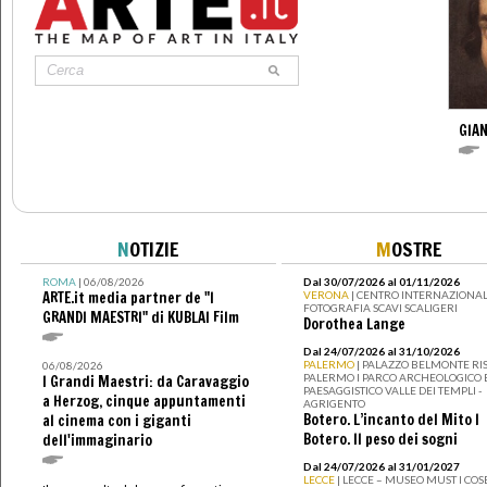
GIAN
N
OTIZIE
M
OSTRE
ROMA
| 06/08/2026
Dal 30/07/2026 al 01/11/2026
ARTE.it media partner de "I
VERONA
| CENTRO INTERNAZIONAL
FOTOGRAFIA SCAVI SCALIGERI
GRANDI MAESTRI" di KUBLAI Film
Dorothea Lange
Dal 24/07/2026 al 31/10/2026
PALERMO
| PALAZZO BELMONTE RIS
06/08/2026
PALERMO I PARCO ARCHEOLOGICO 
I Grandi Maestri: da Caravaggio
PAESAGGISTICO VALLE DEI TEMPLI -
a Herzog, cinque appuntamenti
AGRIGENTO
Botero. L’incanto del Mito I
al cinema con i giganti
Botero. Il peso dei sogni
dell'immaginario
Dal 24/07/2026 al 31/01/2027
LECCE
| LECCE – MUSEO MUST I CO