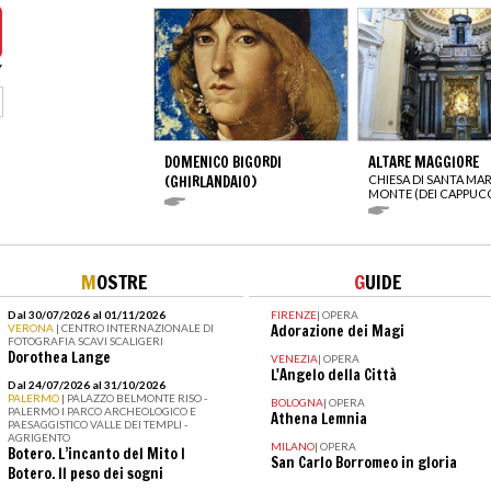
DOMENICO BIGORDI
ALTARE MAGGIORE
(GHIRLANDAIO)
CHIESA DI SANTA MAR
MONTE (DEI CAPPUCC
M
OSTRE
G
UIDE
Dal 30/07/2026 al 01/11/2026
FIRENZE
|
OPERA
VERONA
| CENTRO INTERNAZIONALE DI
Adorazione dei Magi
FOTOGRAFIA SCAVI SCALIGERI
Dorothea Lange
VENEZIA
|
OPERA
L'Angelo della Città
Dal 24/07/2026 al 31/10/2026
PALERMO
| PALAZZO BELMONTE RISO -
BOLOGNA
|
OPERA
PALERMO I PARCO ARCHEOLOGICO E
Athena Lemnia
PAESAGGISTICO VALLE DEI TEMPLI -
AGRIGENTO
MILANO
|
OPERA
Botero. L’incanto del Mito I
San Carlo Borromeo in gloria
Botero. Il peso dei sogni