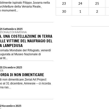
bilmente ispirato Filippo Juvarra nella
23
24
25
rchitetture della Venaria Reale,
o monument...
30
1
2
 21 Settembre 2025
ZIONALE DI RAVENNA
A. UNA COSTELLAZIONE IN TERRA
LLE VITTIME DEL NAUFRAGIO DEL
 A LAMPEDUSA
iornata Mondiale del Rifugiato, venerdì
augurata al Museo Nazionale di
 tit...
 31 Dicembre 2025
NER
ICORDA DI NON DIMENTICARE
i non dimenticare Zerial Art Project
no al 31 dicembre, Amnesie – ci ricorda
na ras...
l 2 Novembre 2025
D