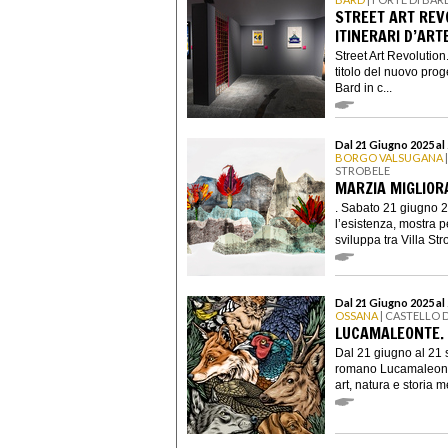
STREET ART REV
ITINERARI D’ART
Street Art Revolution
titolo del nuovo prog
Bard in c...
Dal 21 Giugno 2025 al
BORGO VALSUGANA
STROBELE
MARZIA MIGLIORA
. Sabato 21 giugno 2
l’esistenza, mostra p
sviluppa tra Villa Str
Dal 21 Giugno 2025 al
OSSANA
| CASTELLO 
LUCAMALEONTE.
Dal 21 giugno al 21 s
romano Lucamaleonte
art, natura e storia m