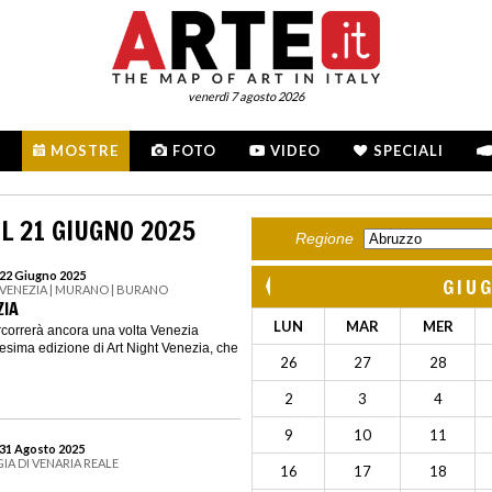
venerdì 7 agosto 2026
MOSTRE
FOTO
VIDEO
SPECIALI
L 21 GIUGNO 2025
Regione
 22 Giugno 2025
GIU
 | VENEZIA | MURANO | BURANO
ZIA
LUN
MAR
MER
percorrerà ancora una volta Venezia
cesima edizione di Art Night Venezia, che
26
27
28
2
3
4
9
10
11
 31 Agosto 2025
GIA DI VENARIA REALE
16
17
18