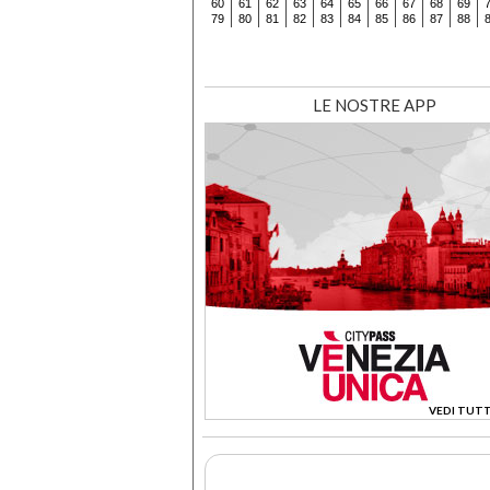
60
61
62
63
64
65
66
67
68
69
79
80
81
82
83
84
85
86
87
88
LE NOSTRE APP
VEDI TUTT
>