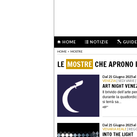
HOME
NOTIZIE
GUIDE
HOME
>
MOSTRE
LE
MOSTRE
CHE APRONO I
Dal 21 Giugno 2025 al
VENEZIA
| SEDI VARIE
ART NIGHT VENE
Il brivido dell’arte 
durante la quattordi
si terrà sa...
Dal 21 Giugno 2025 al
VENARIA REALE
| REG
INTO THE LIGHT