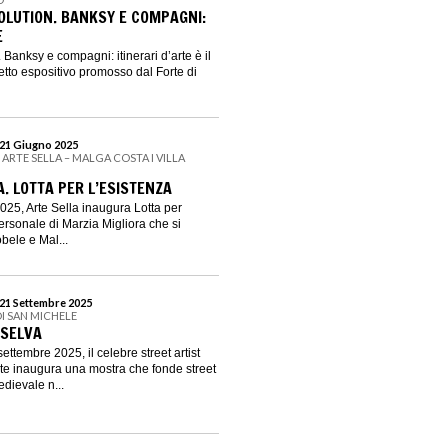
OLUTION. BANKSY E COMPAGNI:
E
. Banksy e compagni: itinerari d’arte è il
etto espositivo promosso dal Forte di
 21 Giugno 2025
| ARTE SELLA – MALGA COSTA I VILLA
. LOTTA PER L’ESISTENZA
025, Arte Sella inaugura Lotta per
ersonale di Marzia Migliora che si
obele e Mal...
 21 Settembre 2025
DI SAN MICHELE
 SELVA
ettembre 2025, il celebre street artist
 inaugura una mostra che fonde street
edievale n...