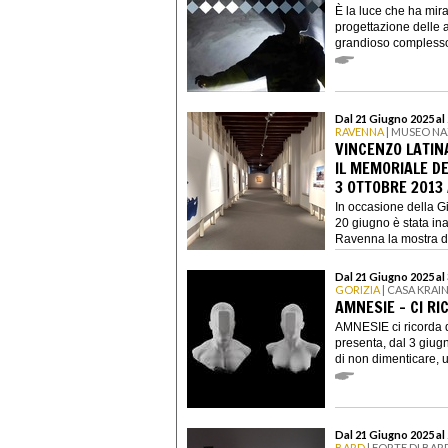
È la luce che ha mira
progettazione delle a
grandioso compless
Dal 21 Giugno 2025 al
RAVENNA
| MUSEO NA
VINCENZO LATIN
IL MEMORIALE DE
3 OTTOBRE 2013
In occasione della G
20 giugno è stata in
Ravenna la mostra dal
Dal 21 Giugno 2025 al
GORIZIA
| CASA KRAI
AMNESIE - CI R
AMNESIE ci ricorda d
presenta, dal 3 giug
di non dimenticare, u
Dal 21 Giugno 2025 a
BARD
| FORTE DI BAR