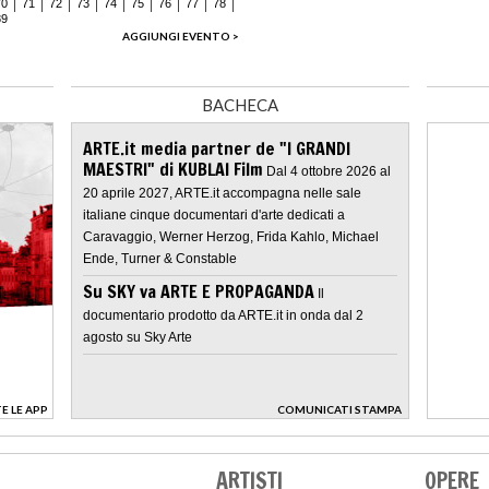
70
71
72
73
74
75
76
77
78
89
AGGIUNGI EVENTO >
BACHECA
ARTE.it media partner de "I GRANDI
MAESTRI" di KUBLAI Film
Dal 4 ottobre 2026 al
20 aprile 2027, ARTE.it accompagna nelle sale
italiane cinque documentari d'arte dedicati a
Caravaggio, Werner Herzog, Frida Kahlo, Michael
Ende, Turner & Constable
Su SKY va ARTE E PROPAGANDA
Il
documentario prodotto da ARTE.it in onda dal 2
agosto su Sky Arte
E LE APP
COMUNICATI STAMPA
>
ARTISTI
OPERE