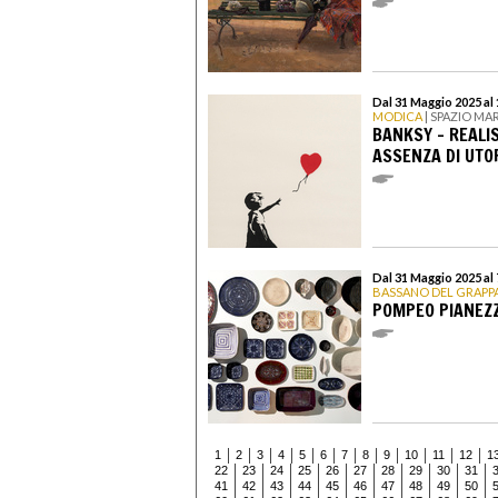
Dal 31 Maggio 2025 al
MODICA
| SPAZIO MA
BANKSY – REALIS
ASSENZA DI UTO
Dal 31 Maggio 2025 al
BASSANO DEL GRAPP
POMPEO PIANEZZ
1
2
3
4
5
6
7
8
9
10
11
12
1
22
23
24
25
26
27
28
29
30
31
41
42
43
44
45
46
47
48
49
50