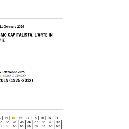
 11 Gennaio 2026
RF
MO CAPITALISTA. L’ARTE IN
PIE
 7 Settembre 2025
A
| MUSEO CIVICO
OLA (1925-2012)
3
14
15
16
17
18
19
20
21
32
33
34
35
36
37
38
39
40
51
52
53
54
55
56
57
58
59