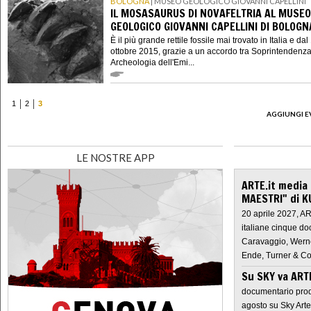
BOLOGNA
| MUSEO GEOLOGICO GIOVANNI CAPELLINI
IL MOSASAURUS DI NOVAFELTRIA AL MUSEO
GEOLOGICO GIOVANNI CAPELLINI DI BOLOGN
È il più grande rettile fossile mai trovato in Italia e dal
ottobre 2015, grazie a un accordo tra Soprintendenz
Archeologia dell'Emi...
1
2
3
AGGIUNGI E
LE NOSTRE APP
ARTE.it media
MAESTRI" di K
20 aprile 2027, A
italiane cinque do
Caravaggio, Werne
Ende, Turner & Co
Su SKY va AR
documentario prod
agosto su Sky Arte