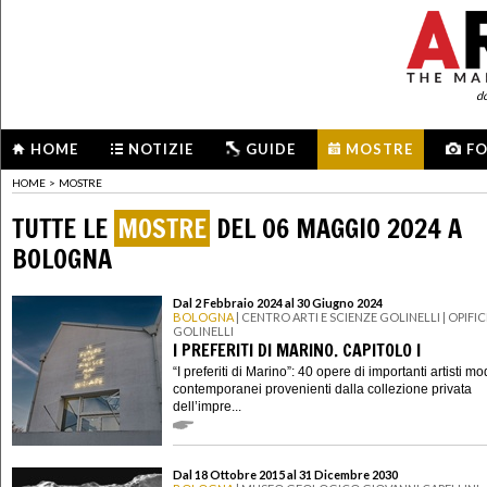
d
HOME
NOTIZIE
GUIDE
MOSTRE
F
HOME
>
MOSTRE
TUTTE LE
MOSTRE
DEL 06 MAGGIO 2024 A
BOLOGNA
Dal 2 Febbraio 2024 al 30 Giugno 2024
BOLOGNA
| CENTRO ARTI E SCIENZE GOLINELLI | OPIFIC
GOLINELLI
I PREFERITI DI MARINO. CAPITOLO I
“I preferiti di Marino”: 40 opere di importanti artisti m
contemporanei provenienti dalla collezione privata
dell’impre...
Dal 18 Ottobre 2015 al 31 Dicembre 2030