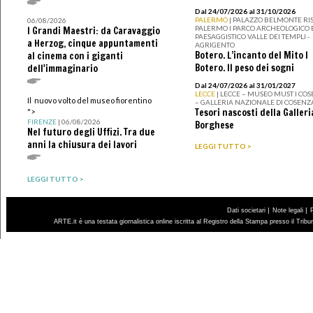
Dal 24/07/2026 al 31/10/2026
PALERMO
| PALAZZO BELMONTE RIS
06/08/2026
PALERMO I PARCO ARCHEOLOGICO 
I Grandi Maestri: da Caravaggio
PAESAGGISTICO VALLE DEI TEMPLI -
a Herzog, cinque appuntamenti
AGRIGENTO
Botero. L’incanto del Mito I
al cinema con i giganti
Botero. Il peso dei sogni
dell'immaginario
Dal 24/07/2026 al 31/01/2027
LECCE
| LECCE – MUSEO MUST I CO
Il nuovo volto del museo fiorentino
– GALLERIA NAZIONALE DI COSENZ
Tesori nascosti della Galleri
">
FIRENZE
| 06/08/2026
Borghese
Nel futuro degli Uffizi. Tra due
anni la chiusura dei lavori
LEGGI TUTTO >
LEGGI TUTTO >
|
|
Dati societari
Note legali
ARTE.it è una testata giornalistica online iscritta al Registro della Stampa presso il Trib