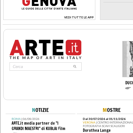
VEDI TUTTE LE APP
>
DUC
N
OTIZIE
M
OSTRE
ROMA
| 06/08/2026
Dal 30/07/2026 al 01/11/2026
ARTE.it media partner de "I
VERONA
| CENTRO INTERNAZIONAL
FOTOGRAFIA SCAVI SCALIGERI
GRANDI MAESTRI" di KUBLAI Film
Dorothea Lange