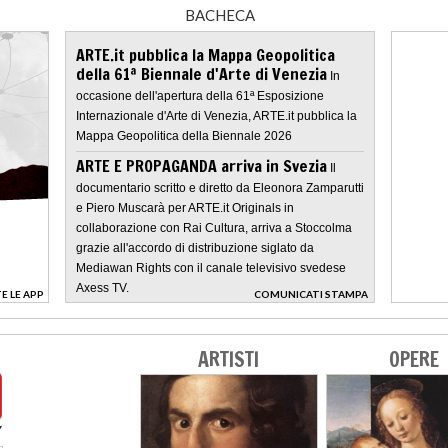
BACHECA
ARTE.it pubblica la Mappa Geopolitica
della 61ª Biennale d'Arte di Venezia
In
occasione dell'apertura della 61ª Esposizione
Internazionale d'Arte di Venezia, ARTE.it pubblica la
Mappa Geopolitica della Biennale 2026
ARTE E PROPAGANDA arriva in Svezia
Il
documentario scritto e diretto da Eleonora Zamparutti
e Piero Muscarà per ARTE.it Originals in
collaborazione con Rai Cultura, arriva a Stoccolma
grazie all'accordo di distribuzione siglato da
Mediawan Rights con il canale televisivo svedese
Axess TV.
E LE APP
COMUNICATI STAMPA
>
ARTISTI
OPERE