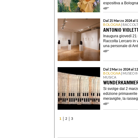
espositiva a Bologna 
Dal 21 Marzo 2024 al 
BOLOGNA
| RACCOL
ANTONIO VIOLET
Inaugura giovedì 21 
Raccolta Lercaro in 
una personale di Anto
Dal 2 Marzo 2024 al 1
BOLOGNA
| MUSEO I
MUSICA
WUNDERKAMMER -
Si svolge dal 2 mar
edizione primaverile
meraviglie, la rassegn
1
2
3