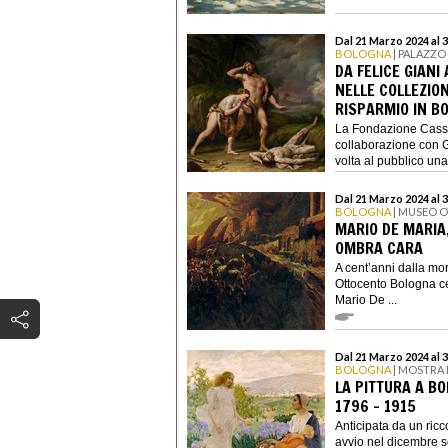
Dal 21 Marzo 2024 al 
BOLOGNA
| PALAZZO
DA FELICE GIANI
NELLE COLLEZION
RISPARMIO IN B
La Fondazione Cassa
collaborazione con 
volta al pubblico una
Dal 21 Marzo 2024 al 
BOLOGNA
| MUSEO 
MARIO DE MARIA,
OMBRA CARA
A cent’anni dalla mo
Ottocento Bologna cel
Mario De ...
Dal 21 Marzo 2024 al 
BOLOGNA
| MOSTRA 
LA PITTURA A B
1796 - 1915
Anticipata da un ricc
avvio nel dicembre s