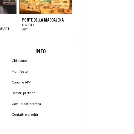
PONTE DELLA MADDALENA
NAPOLI
OF ART
I
NFO
Chi siamo
Manifesto
Canali e APP
I nostri partner
Comunicati stampa
Contatti e crediti