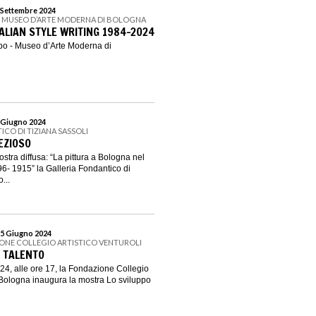
1 Settembre 2024
- MUSEO D’ARTE MODERNA DI BOLOGNA
TALIAN STYLE WRITING 1984-2024
bo - Museo d’Arte Moderna di
0 Giugno 2024
ICO DI TIZIANA SASSOLI
EZIOSO
stra diffusa: “La pittura a Bologna nel
96- 1915” la Galleria Fondantico di
...
15 Giugno 2024
ONE COLLEGIO ARTISTICO VENTUROLI
L TALENTO
4, alle ore 17, la Fondazione Collegio
i Bologna inaugura la mostra Lo sviluppo