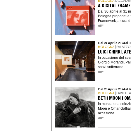
BOLOGNA
| ACCADEM
A DIGITAL FRAME
Dal 30 aprile al 31 m
Bologna propone la s
Framework, a cura d.
Dal 24 Aprile 2024 al 
BOLOGNA
| PALAZZO
LUIGI GHIRRI. A
In occasione del ses
Giorgio Morandi, Pal
spazi sotterrane...
Dal 20 Aprile 2024 al 
BOLOGNA
| L’ARIET
BETH MOON I OM
In mostra una selezio
Moon e Omar Galliani 
occasione ...