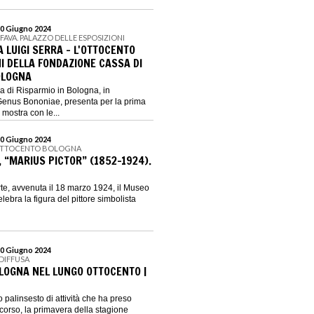
30 Giugno 2024
 FAVA. PALAZZO DELLE ESPOSIZIONI
 A LUIGI SERRA – L'OTTOCENTO
I DELLA FONDAZIONE CASSA DI
OLOGNA
 di Risparmio in Bologna, in
Genus Bononiae, presenta per la prima
 mostra con le...
30 Giugno 2024
OTTOCENTO BOLOGNA
 “MARIUS PICTOR” (1852-1924).
rte, avvenuta il 18 marzo 1924, il Museo
ebra la figura del pittore simbolista
30 Giugno 2024
DIFFUSA
OLOGNA NEL LUNGO OTTOCENTO |
o palinsesto di attività che ha preso
corso, la primavera della stagione