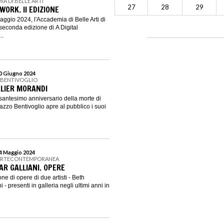
IA DI BELLE ARTI
27
28
29
WORK. II EDIZIONE
aggio 2024, l'Accademia di Belle Arti di
econda edizione di A Digital
..
30 Giugno 2024
 BENTIVOGLIO
TELIER MORANDI
santesimo anniversario della morte di
azzo Bentivoglio apre al pubblico i suoi
24 Maggio 2024
E ARTECONTEMPORANEA
AR GALLIANI. OPERE
ne di opere di due artisti - Beth
- presenti in galleria negli ultimi anni in