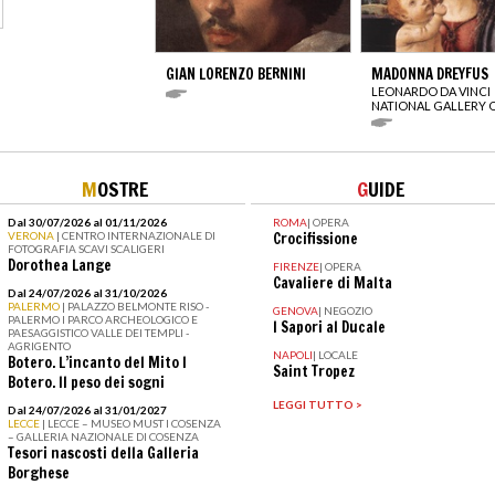
GIAN LORENZO BERNINI
MADONNA DREYFUS
LEONARDO DA VINCI
NATIONAL GALLERY 
M
OSTRE
G
UIDE
Dal 30/07/2026 al 01/11/2026
ROMA
|
OPERA
VERONA
| CENTRO INTERNAZIONALE DI
Crocifissione
FOTOGRAFIA SCAVI SCALIGERI
Dorothea Lange
FIRENZE
|
OPERA
Cavaliere di Malta
Dal 24/07/2026 al 31/10/2026
PALERMO
| PALAZZO BELMONTE RISO -
GENOVA
|
NEGOZIO
PALERMO I PARCO ARCHEOLOGICO E
I Sapori al Ducale
PAESAGGISTICO VALLE DEI TEMPLI -
AGRIGENTO
NAPOLI
|
LOCALE
Botero. L’incanto del Mito I
Saint Tropez
Botero. Il peso dei sogni
LEGGI TUTTO >
Dal 24/07/2026 al 31/01/2027
LECCE
| LECCE – MUSEO MUST I COSENZA
– GALLERIA NAZIONALE DI COSENZA
Tesori nascosti della Galleria
Borghese