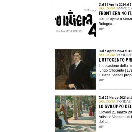
Dal 13 Aprile 2024 al 
BOLOGNA
| MAMBO 
FRONTIERA 40 I
Dal 13 aprile il MAM
Bologna......
Dal 5 Aprile 2024 al 3
BOLOGNA
| FONDANT
L'OTTOCENTO PR
In occasione della mo
lungo Ottocento | 17
Tiziana Sassoli propo
Dal 22 Marzo 2024 al 
BOLOGNA
| FONDAZI
LO SVILUPPO DE
Giovedì 21 marzo 202
Artistico Venturoli d
del tal...