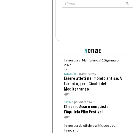
N
OTIZIE
In mostra al MarTa fino al 10 gennaio
2027
">
TARANTO
| 04/08/2026
Essere atleti nel mondo antico. A
Taranto, per i Giochi del
Mediterraneo
UDINE
| 01/08/2026
L'Impero Assiro conquista
l'Aquileia Film Festival
In mostra da ottobre al Museo degli
Innocenti