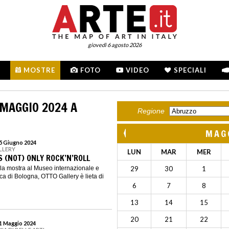
giovedì 6 agosto 2026
MOSTRE
FOTO
VIDEO
SPECIALI
 MAGGIO 2024 A
Regione
MAG
15 Giugno 2024
LLERY
LUN
MAR
MER
S (NOT) ONLY ROCK’N’ROLL
la mostra al Museo internazionale e
29
30
1
ca di Bologna, OTTO Gallery è lieta di
6
7
8
13
14
15
20
21
22
31 Maggio 2024