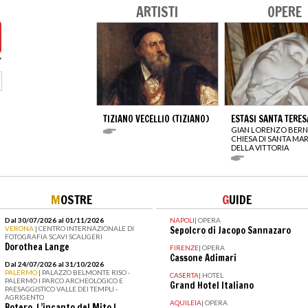
ARTISTI
OPERE
TIZIANO VECELLIO (TIZIANO)
ESTASI SANTA TERES
GIAN LORENZO BERN
CHIESA DI SANTA MAR
DELLA VITTORIA
M
OSTRE
G
UIDE
Dal 30/07/2026 al 01/11/2026
NAPOLI
|
OPERA
VERONA
| CENTRO INTERNAZIONALE DI
Sepolcro di Jacopo Sannazaro
FOTOGRAFIA SCAVI SCALIGERI
Dorothea Lange
FIRENZE
|
OPERA
Cassone Adimari
Dal 24/07/2026 al 31/10/2026
PALERMO
| PALAZZO BELMONTE RISO -
CASERTA
|
HOTEL
PALERMO I PARCO ARCHEOLOGICO E
Grand Hotel Italiano
PAESAGGISTICO VALLE DEI TEMPLI -
AGRIGENTO
AQUILEIA
|
OPERA
Botero. L’incanto del Mito I