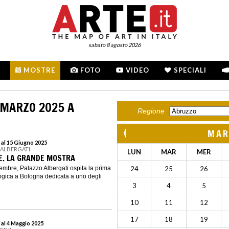
sabato 8 agosto 2026
MOSTRE
FOTO
VIDEO
SPECIALI
 MARZO 2025 A
Regione
MAR
 al 15 Giugno 2025
 ALBERGATI
LUN
MAR
MER
E. LA GRANDE MOSTRA
embre, Palazzo Albergati ospita la prima
24
25
26
ogica a Bologna dedicata a uno degli
3
4
5
10
11
12
17
18
19
 al 4 Maggio 2025