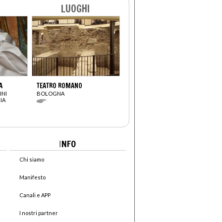
LUOGHI
A
TEATRO ROMANO
INI
BOLOGNA
IA
I
NFO
Chi siamo
Manifesto
Canali e APP
I nostri partner