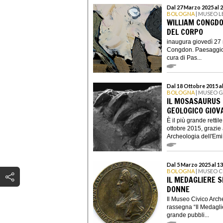
Dal 27 Marzo 2025 al 2
BOLOGNA
| MUSEO 
WILLIAM CONGDO
DEL CORPO
inaugura giovedì 27 
Congdon. Paesaggio 
cura di Pas...
Dal 18 Ottobre 2015 a
BOLOGNA
| MUSEO G
IL MOSASAURUS 
GEOLOGICO GIOV
È il più grande rettile
ottobre 2015, grazie
Archeologia dell'Emi.
Dal 5 Marzo 2025 al 1
BOLOGNA
| MUSEO 
IL MEDAGLIERE S
DONNE
Il Museo Civico Arche
rassegna “Il Medaglie
grande pubbli...