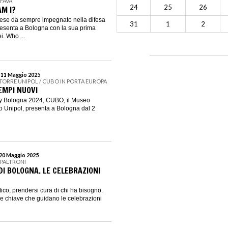
 FAVA
24
25
26
AM I?
inese da sempre impegnato nella difesa
31
1
2
 presenta a Bologna con la sua prima
i. Who ...
l 11 Maggio 2025
 TORRE UNIPOL / CUBO IN PORTA EUROPA
EMPI NUOVI
ity Bologna 2024, CUBO, il Museo
o Unipol, presenta a Bologna dal 2
 20 Maggio 2025
 PALTRONI
DI BOLOGNA. LE CELEBRAZIONI
etico, prendersi cura di chi ha bisogno.
e chiave che guidano le celebrazioni