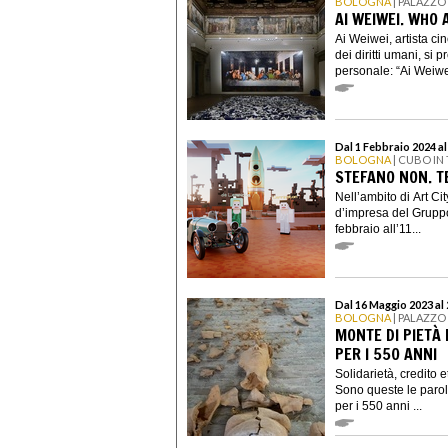
BOLOGNA
| PALAZZO
AI WEIWEI. WHO 
Ai Weiwei, artista c
dei diritti umani, si
personale: “Ai Weiwe
Dal 1 Febbraio 2024 a
BOLOGNA
| CUBO IN
STEFANO NON. T
Nell’ambito di Art C
d’impresa del Grupp
febbraio all’11...
Dal 16 Maggio 2023 al
BOLOGNA
| PALAZZO
MONTE DI PIETÀ 
PER I 550 ANNI
Solidarietà, credito 
Sono queste le parol
per i 550 anni ...