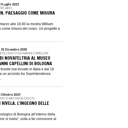
7 Luglio 2025
LERCARO
N. PAESAGGIO COME MISURA
marzo alle 18.00 la mostra William
come misura del corpo. Un progetto a
l 31 Dicembre 2030
EOLOGICO GIOVANNI CAPELLINI
DI NOVAFELTRIA AL MUSEO
ANNI CAPELLINI DI BOLOGNA
 fossile mai trovato in Italia e dal 18
 a un accordo tra Soprintendenza
..
3 Ottobre 2025
CIVICO ARCHEOLOGICO
I RIVELA. L'INGEGNO DELLE
ologico di Bologna all’interno della
re si rivela”, volta a far conoscere al