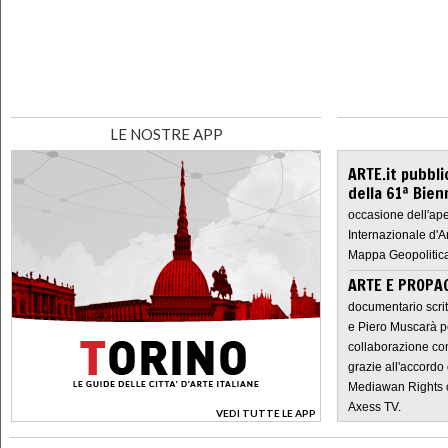
LE NOSTRE APP
ARTE.it pubbli
della 61ª Bien
occasione dell'ape
Internazionale d'A
Mappa Geopolitica
ARTE E PROPAG
documentario scrit
e Piero Muscarà pe
collaborazione con
grazie all'accordo 
Mediawan Rights c
Axess TV.
VEDI TUTTE LE APP
>