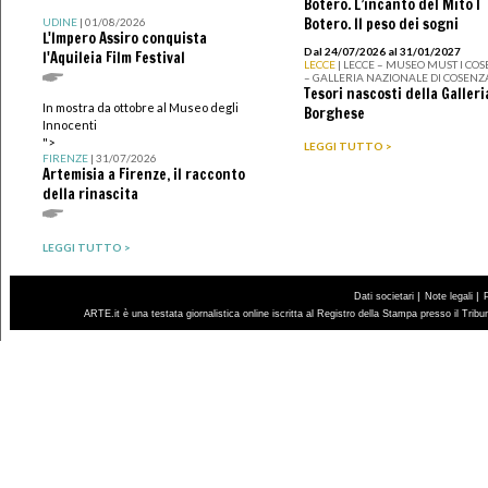
Botero. L’incanto del Mito I
Botero. Il peso dei sogni
UDINE
| 01/08/2026
L'Impero Assiro conquista
Dal 24/07/2026 al 31/01/2027
l'Aquileia Film Festival
LECCE
| LECCE – MUSEO MUST I CO
– GALLERIA NAZIONALE DI COSENZ
Tesori nascosti della Galleri
In mostra da ottobre al Museo degli
Borghese
Innocenti
">
LEGGI TUTTO >
FIRENZE
| 31/07/2026
Artemisia a Firenze, il racconto
della rinascita
LEGGI TUTTO >
|
|
Dati societari
Note legali
ARTE.it è una testata giornalistica online iscritta al Registro della Stampa presso il Trib