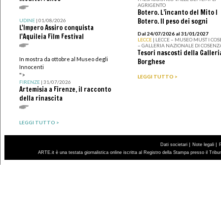
AGRIGENTO
Botero. L’incanto del Mito I
Botero. Il peso dei sogni
UDINE
| 01/08/2026
L'Impero Assiro conquista
Dal 24/07/2026 al 31/01/2027
l'Aquileia Film Festival
LECCE
| LECCE – MUSEO MUST I CO
– GALLERIA NAZIONALE DI COSENZ
Tesori nascosti della Galleri
In mostra da ottobre al Museo degli
Borghese
Innocenti
">
LEGGI TUTTO >
FIRENZE
| 31/07/2026
Artemisia a Firenze, il racconto
della rinascita
LEGGI TUTTO >
|
|
Dati societari
Note legali
ARTE.it è una testata giornalistica online iscritta al Registro della Stampa presso il Trib