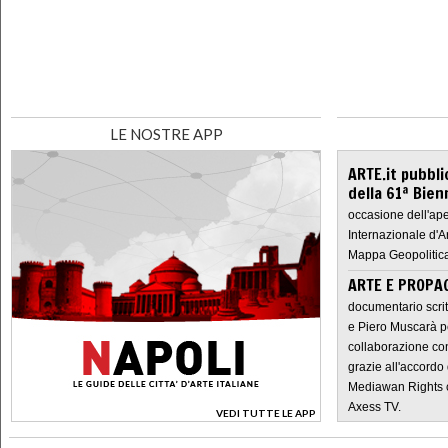
LE NOSTRE APP
ARTE.it pubbli
della 61ª Bien
occasione dell'ape
Internazionale d'A
Mappa Geopolitica
ARTE E PROPAG
documentario scrit
e Piero Muscarà pe
collaborazione con
grazie all'accordo 
Mediawan Rights c
Axess TV.
VEDI TUTTE LE APP
>