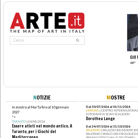
GIO 
N
OTIZIE
M
OSTRE
Dal 30/07/2026 al 01/11/2026
In mostra al MarTa fino al 10 gennaio
VERONA
| CENTRO INTERNAZIONAL
2027
FOTOGRAFIA SCAVI SCALIGERI
">
Dorothea Lange
TARANTO
| 04/08/2026
Essere atleti nel mondo antico. A
Dal 24/07/2026 al 31/10/2026
PALERMO
| PALAZZO BELMONTE RIS
Taranto, per i Giochi del
PALERMO I PARCO ARCHEOLOGICO 
Mediterraneo
PAESAGGISTICO VALLE DEI TEMPLI -