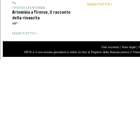
">
LEGGI TUTTO >
FIRENZE
| 31/07/2026
Artemisia a Firenze, il racconto
della rinascita
LEGGI TUTTO >
|
|
Dati societari
Note legali
ARTE.it è una testata giornalistica online iscritta al Registro della Stampa presso il Trib