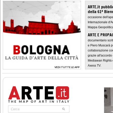
ARTE.it pubbli
della 61ª Bien
occasione dell'ape
Internazionale d'A
Mappa Geopolitica
ARTE E PROPAG
documentario scrit
e Piero Muscarà pe
collaborazione con
grazie all'accordo 
Mediawan Rights c
Axess TV.
VEDI TUTTE LE APP
>