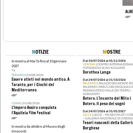
ALBE
N
OTIZIE
M
OSTRE
Dal 30/07/2026 al 01/11/2026
In mostra al MarTa fino al 10 gennaio
VERONA
| CENTRO INTERNAZIONAL
2027
FOTOGRAFIA SCAVI SCALIGERI
">
Dorothea Lange
TARANTO
| 04/08/2026
Essere atleti nel mondo antico. A
Dal 24/07/2026 al 31/10/2026
PALERMO
| PALAZZO BELMONTE RIS
Taranto, per i Giochi del
PALERMO I PARCO ARCHEOLOGICO 
Mediterraneo
PAESAGGISTICO VALLE DEI TEMPLI -
AGRIGENTO
Botero. L’incanto del Mito I
Botero. Il peso dei sogni
UDINE
| 01/08/2026
L'Impero Assiro conquista
Dal 24/07/2026 al 31/01/2027
l'Aquileia Film Festival
LECCE
| LECCE – MUSEO MUST I CO
– GALLERIA NAZIONALE DI COSENZ
Tesori nascosti della Galleri
In mostra da ottobre al Museo degli
Borghese
Innocenti