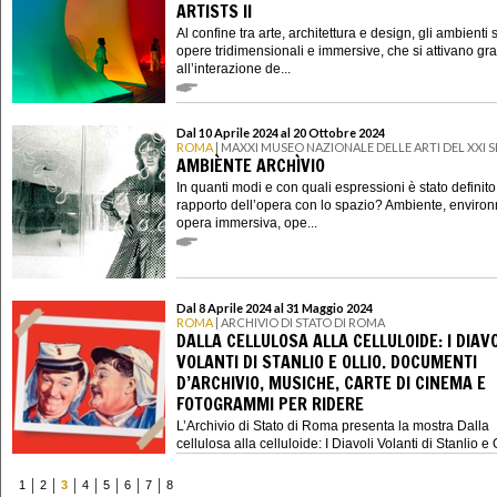
ARTISTS II
Al confine tra arte, architettura e design, gli ambienti
opere tridimensionali e immersive, che si attivano gra
all’interazione de...
Dal 10 Aprile 2024 al 20 Ottobre 2024
ROMA
| MAXXI MUSEO NAZIONALE DELLE ARTI DEL XXI
AMBIÈNTE ARCHÌVIO
In quanti modi e con quali espressioni è stato definito 
rapporto dell’opera con lo spazio? Ambiente, enviro
opera immersiva, ope...
Dal 8 Aprile 2024 al 31 Maggio 2024
ROMA
| ARCHIVIO DI STATO DI ROMA
DALLA CELLULOSA ALLA CELLULOIDE: I DIAVO
VOLANTI DI STANLIO E OLLIO. DOCUMENTI
D’ARCHIVIO, MUSICHE, CARTE DI CINEMA E
FOTOGRAMMI PER RIDERE
L’Archivio di Stato di Roma presenta la mostra Dalla
cellulosa alla celluloide: I Diavoli Volanti di Stanlio e O
Documen...
1
2
3
4
5
6
7
8