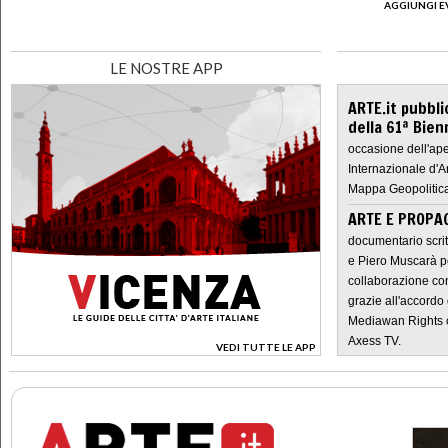
AGGIUNGI E
LE NOSTRE APP
ARTE.it pubbli
della 61ª Bien
occasione dell'ape
Internazionale d'A
Mappa Geopolitica
ARTE E PROPAG
documentario scrit
e Piero Muscarà pe
collaborazione con
grazie all'accordo 
Mediawan Rights c
Axess TV.
VEDI TUTTE LE APP
>