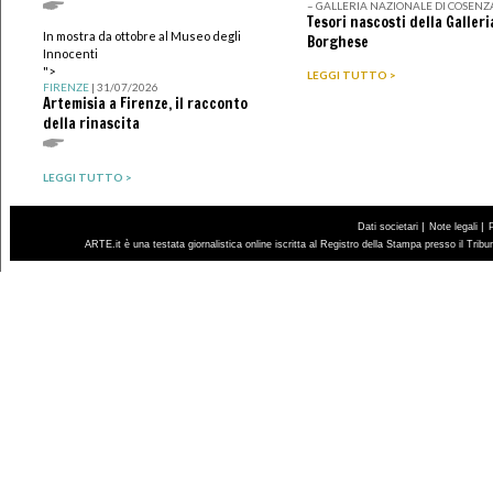
– GALLERIA NAZIONALE DI COSENZ
Tesori nascosti della Galleri
In mostra da ottobre al Museo degli
Borghese
Innocenti
">
LEGGI TUTTO >
FIRENZE
| 31/07/2026
Artemisia a Firenze, il racconto
della rinascita
LEGGI TUTTO >
|
|
Dati societari
Note legali
ARTE.it è una testata giornalistica online iscritta al Registro della Stampa presso il Trib