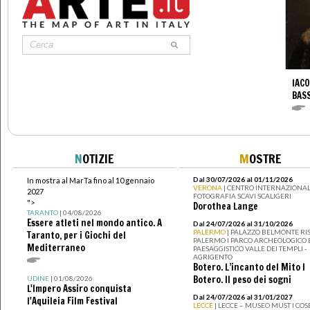
IACO
BAS
N
OTIZIE
M
OSTRE
Dal 30/07/2026 al 01/11/2026
In mostra al MarTa fino al 10 gennaio
VERONA
| CENTRO INTERNAZIONAL
2027
FOTOGRAFIA SCAVI SCALIGERI
">
Dorothea Lange
TARANTO
| 04/08/2026
Essere atleti nel mondo antico. A
Dal 24/07/2026 al 31/10/2026
PALERMO
| PALAZZO BELMONTE RIS
Taranto, per i Giochi del
PALERMO I PARCO ARCHEOLOGICO 
Mediterraneo
PAESAGGISTICO VALLE DEI TEMPLI -
AGRIGENTO
Botero. L’incanto del Mito I
Botero. Il peso dei sogni
UDINE
| 01/08/2026
L'Impero Assiro conquista
Dal 24/07/2026 al 31/01/2027
l'Aquileia Film Festival
LECCE
| LECCE – MUSEO MUST I CO