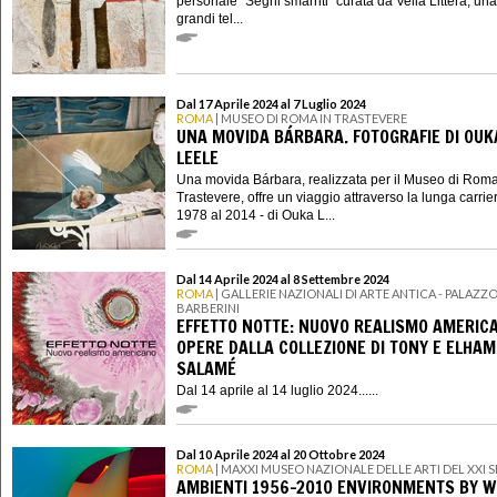
personale “Segni smarriti" curata da Velia Littera, una
grandi tel...
Dal 17 Aprile 2024 al 7 Luglio 2024
ROMA
| MUSEO DI ROMA IN TRASTEVERE
UNA MOVIDA BÁRBARA. FOTOGRAFIE DI OUK
LEELE
Una movida Bárbara, realizzata per il Museo di Roma
Trastevere, offre un viaggio attraverso la lunga carrier
1978 al 2014 - di Ouka L...
Dal 14 Aprile 2024 al 8 Settembre 2024
ROMA
| GALLERIE NAZIONALI DI ARTE ANTICA - PALAZZ
BARBERINI
EFFETTO NOTTE: NUOVO REALISMO AMERIC
OPERE DALLA COLLEZIONE DI TONY E ELHAM
SALAMÉ
Dal 14 aprile al 14 luglio 2024......
Dal 10 Aprile 2024 al 20 Ottobre 2024
ROMA
| MAXXI MUSEO NAZIONALE DELLE ARTI DEL XXI
AMBIENTI 1956-2010 ENVIRONMENTS BY 