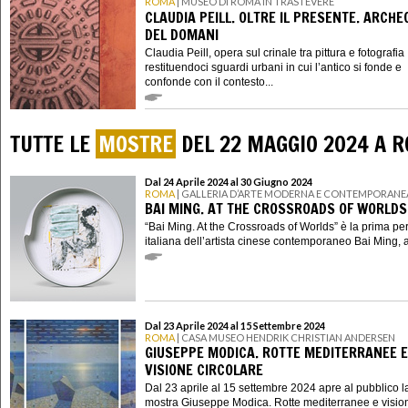
ROMA
| MUSEO DI ROMA IN TRASTEVERE
CLAUDIA PEILL. OLTRE IL PRESENTE. ARCHE
DEL DOMANI
Claudia Peill, opera sul crinale tra pittura e fotografia
restituendoci sguardi urbani in cui l’antico si fonde e
confonde con il contesto...
TUTTE LE
MOSTRE
DEL 22 MAGGIO 2024 A 
Dal 24 Aprile 2024 al 30 Giugno 2024
ROMA
| GALLERIA D’ARTE MODERNA E CONTEMPORANE
BAI MING. AT THE CROSSROADS OF WORLDS
“Bai Ming. At the Crossroads of Worlds” è la prima pe
italiana dell’artista cinese contemporaneo Bai Ming, al
Dal 23 Aprile 2024 al 15 Settembre 2024
ROMA
| CASA MUSEO HENDRIK CHRISTIAN ANDERSEN
GIUSEPPE MODICA. ROTTE MEDITERRANEE E
VISIONE CIRCOLARE
Dal 23 aprile al 15 settembre 2024 apre al pubblico l
mostra Giuseppe Modica. Rotte mediterranee e visio