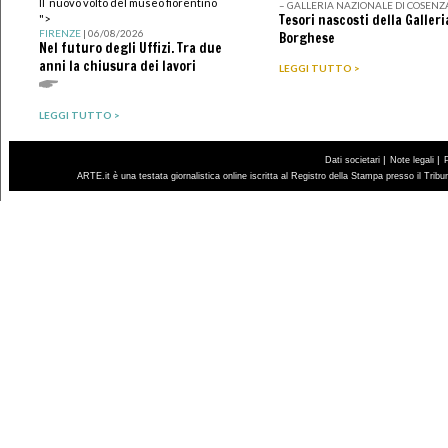
Il nuovo volto del museo fiorentino
– GALLERIA NAZIONALE DI COSENZ
Tesori nascosti della Galleri
">
FIRENZE
| 06/08/2026
Borghese
Nel futuro degli Uffizi. Tra due
anni la chiusura dei lavori
LEGGI TUTTO >
LEGGI TUTTO >
|
|
Dati societari
Note legali
ARTE.it è una testata giornalistica online iscritta al Registro della Stampa presso il Trib