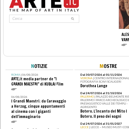
ALES
VANN
N
OTIZIE
M
OSTRE
ROMA
| 06/08/2026
Dal 30/07/2026 al 01/11/2026
ARTE.it media partner de "I
VERONA
| CENTRO INTERNAZIONAL
FOTOGRAFIA SCAVI SCALIGERI
GRANDI MAESTRI" di KUBLAI Film
Dorothea Lange
Dal 24/07/2026 al 31/10/2026
PALERMO
| PALAZZO BELMONTE RIS
06/08/2026
PALERMO I PARCO ARCHEOLOGICO 
I Grandi Maestri: da Caravaggio
PAESAGGISTICO VALLE DEI TEMPLI -
a Herzog, cinque appuntamenti
AGRIGENTO
Botero. L’incanto del Mito I
al cinema con i giganti
Botero. Il peso dei sogni
dell'immaginario
Dal 24/07/2026 al 31/01/2027
LECCE
| LECCE – MUSEO MUST I CO