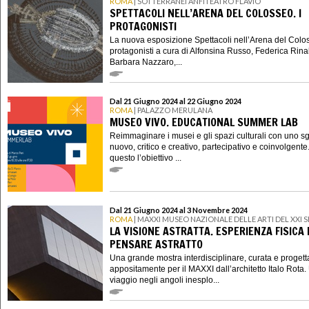
ROMA
| SOTTERRANEI ANFITEATRO FLAVIO
SPETTACOLI NELL’ARENA DEL COLOSSEO. I
PROTAGONISTI
La nuova esposizione Spettacoli nell’Arena del Colos
protagonisti a cura di Alfonsina Russo, Federica Rina
Barbara Nazzaro,...
Dal 21 Giugno 2024 al 22 Giugno 2024
ROMA
| PALAZZO MERULANA
MUSEO VIVO. EDUCATIONAL SUMMER LAB
Reimmaginare i musei e gli spazi culturali con uno s
nuovo, critico e creativo, partecipativo e coinvolgente
questo l’obiettivo ...
Dal 21 Giugno 2024 al 3 Novembre 2024
ROMA
| MAXXI MUSEO NAZIONALE DELLE ARTI DEL XXI
LA VISIONE ASTRATTA. ESPERIENZA FISICA 
PENSARE ASTRATTO
Una grande mostra interdisciplinare, curata e progett
appositamente per il MAXXI dall’architetto Italo Rota.
viaggio negli angoli inesplo...