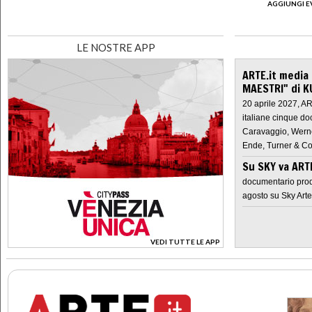
AGGIUNGI E
LE NOSTRE APP
ARTE.it media
MAESTRI" di K
20 aprile 2027, A
italiane cinque do
Caravaggio, Werne
Ende, Turner & Co
Su SKY va AR
documentario prod
agosto su Sky Arte
VEDI TUTTE LE APP
>