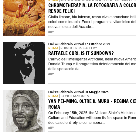
CHROMOTHERAPIA. LA FOTOGRAFIA A COLOR
RENDE FELICI
Giallo limone, blu intenso, rosso vivo e arancione brill
colori come terapia. Ecco il programma vitaminico de
nuova mostra dell’Accade...
Dal 26 Febbraio 2025 al 15 Ottobre 2025
ROMA
| RHINOCEROS GALLERY
RAFFAELE CURI. IS IT SUNDOWN?
L’arrivo dell’Intelligenza Artificiale, della nuova Ameri
Donald Trump e il progressivo deterioramento del m
dello spettacolo da ...
Dal 15 Febbraio 2025 al 31 Maggio 2025
ROMA
| CONCILIAZIONE 5
YAN PEI-MING. OLTRE IL MURO - REGINA CŒ
ROMA
On February 15th, 2025, the Vatican State’s Minister o
Culture and Education will open its first space in Ro
dedicated entirely to contempora...