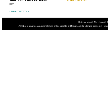
LEGGI TUTTO >
LEGGI TUTTO >
|
|
Dati societari
Note legali
ARTE.it è una testata giornalistica online iscritta al Registro della Stampa presso il Trib