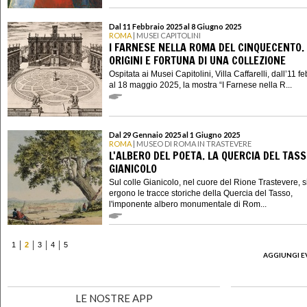
Dal 11 Febbraio 2025 al 8 Giugno 2025
ROMA
| MUSEI CAPITOLINI
I FARNESE NELLA ROMA DEL CINQUECENTO.
ORIGINI E FORTUNA DI UNA COLLEZIONE
Ospitata ai Musei Capitolini, Villa Caffarelli, dall’11 f
al 18 maggio 2025, la mostra “I Farnese nella R...
Dal 29 Gennaio 2025 al 1 Giugno 2025
ROMA
| MUSEO DI ROMA IN TRASTEVERE
L'ALBERO DEL POETA. LA QUERCIA DEL TASS
GIANICOLO
Sul colle Gianicolo, nel cuore del Rione Trastevere, s
ergono le tracce storiche della Quercia del Tasso,
l'imponente albero monumentale di Rom...
1
2
3
4
5
AGGIUNGI E
LE NOSTRE APP