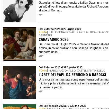
Gagosian è lieta di annunciare Italian Days, una most
cui più di venti fotografie scattate da Richard Avedon 
strade di Roma,...
Dal 7 Marzo 2025 al 20 Luglio 2025
ROMA
| GALLERIE NAZIONALI DI ARTE ANTICA - PALAZZ
BARBERINI
CARAVAGGIO 2025
Dal 7 marzo al 6 luglio 2025 le Gallerie Nazionali di A
Antica, in collaborazione con Galleria Borghese, con i
supporto della ...
Dal 6 Marzo 2025 al 31 Agosto 2025
ROMA
| MUSEO NAZIONALE DI CASTEL SANT’ANGELO
L’ARTE DEI PAPI. DA PERUGINO A BAROCCI
Una mostra immaginata come esperienza dell’anima
migliore pittura italiana declina i temi essenziali del 
l’infanzia, il perdo...
Dal 28 Febbraio 2025 al 9 Giugno 2025
ROMA
| ACCADEMIA DI FRANCIA A ROMA – VILLA MEDICI