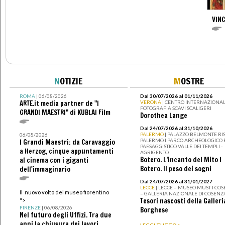
VIN
N
OTIZIE
M
OSTRE
ROMA
| 06/08/2026
Dal 30/07/2026 al 01/11/2026
ARTE.it media partner de "I
VERONA
| CENTRO INTERNAZIONAL
FOTOGRAFIA SCAVI SCALIGERI
GRANDI MAESTRI" di KUBLAI Film
Dorothea Lange
Dal 24/07/2026 al 31/10/2026
PALERMO
| PALAZZO BELMONTE RIS
06/08/2026
PALERMO I PARCO ARCHEOLOGICO 
I Grandi Maestri: da Caravaggio
PAESAGGISTICO VALLE DEI TEMPLI -
a Herzog, cinque appuntamenti
AGRIGENTO
Botero. L’incanto del Mito I
al cinema con i giganti
Botero. Il peso dei sogni
dell'immaginario
Dal 24/07/2026 al 31/01/2027
LECCE
| LECCE – MUSEO MUST I CO
Il nuovo volto del museo fiorentino
– GALLERIA NAZIONALE DI COSENZ
Tesori nascosti della Galleri
">
FIRENZE
| 06/08/2026
Borghese
Nel futuro degli Uffizi. Tra due
anni la chiusura dei lavori