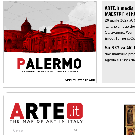
ARTE.it media
MAESTRI" di K
20 aprile 2027, A
italiane cinque do
Caravaggio, Werne
Ende, Turner & Co
Su SKY va AR
documentario prod
agosto su Sky Arte
VEDI TUTTE LE APP
>