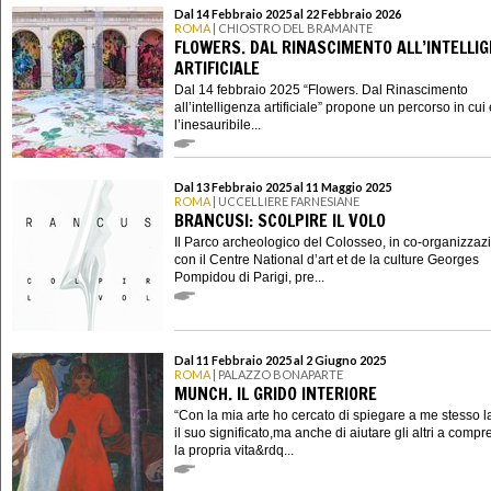
Dal 14 Febbraio 2025 al 22 Febbraio 2026
ROMA
| CHIOSTRO DEL BRAMANTE
FLOWERS. DAL RINASCIMENTO ALL’INTELLI
ARTIFICIALE
Dal 14 febbraio 2025 “Flowers. Dal Rinascimento
all’intelligenza artificiale” propone un percorso in cu
l’inesauribile...
Dal 13 Febbraio 2025 al 11 Maggio 2025
ROMA
| UCCELLIERE FARNESIANE
BRANCUSI: SCOLPIRE IL VOLO
Il Parco archeologico del Colosseo, in co-organizzaz
con il Centre National d’art et de la culture Georges
Pompidou di Parigi, pre...
Dal 11 Febbraio 2025 al 2 Giugno 2025
ROMA
| PALAZZO BONAPARTE
MUNCH. IL GRIDO INTERIORE
“Con la mia arte ho cercato di spiegare a me stesso la
il suo significato,ma anche di aiutare gli altri a comp
la propria vita&rdq...