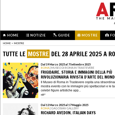
HOME
NOTIZIE
GUIDE
MOSTRE
F
HOME
>
MOSTRE
TUTTE LE
MOSTRE
DEL 28 APRILE 2025 A R
Dal 19 Marzo 2025 al 7 Settembre 2025
ROMA
| MUSEO DI ROMA IN TRASTEVERE
FRIGIDAIRE. STORIA E IMMAGINI DELLA PIÙ
RIVOLUZIONARIA RIVISTA D’ARTE DEL MON
Il Museo di Roma in Trastevere ospita una straordina
mostra evento con le immagini più spettacolari e le ta
celebri figure artistiche app...
Dal 12 Marzo 2025 al 17 Maggio 2025
ROMA
| GAGOSIAN GALLERY
RICHARD AVEDON. ITALIAN DAYS