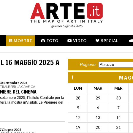
giovedì 6 agosto 2026
MOSTRE
FOTO
VIDEO
SPECIALI
L 16 MAGGIO 2025 A
Regione
MAG
 28 Settembre 2025
NTRALE PER LA GRAFICA
LUN
MAR
MER
IONIERE DEL CINEMA
ettembre 2025, l’Istituto Centrale per la
28
29
30
erà la mostra inVisibili. Le Pioniere del
5
6
7
12
13
14
19
20
21
 7 Giugno 2025