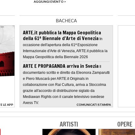
AGGIUNGI EVENTO >
BACHECA
ARTE.it pubblica la Mappa Geopolitica
della 61ª Biennale d'Arte di Venezia
In
occasione dell'apertura della 61ª Esposizione
Internazionale d'Arte di Venezia, ARTE.it pubblica la
Mappa Geopolitica della Biennale 2026
ARTE E PROPAGANDA arriva in Svezia
Il
documentario scritto e diretto da Eleonora Zamparutti
e Piero Muscarà per ARTE.it Originals in
collaborazione con Rai Cultura, arriva a Stoccolma
grazie all'accordo di distribuzione siglato da
Mediawan Rights con il canale televisivo svedese
Axess TV.
E LE APP
COMUNICATI STAMPA
>
ARTISTI
OPERE