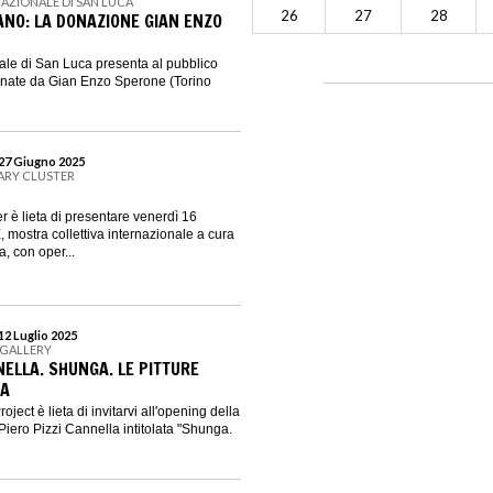
AZIONALE DI SAN LUCA
26
27
28
ANO: LA DONAZIONE GIAN ENZO
le di San Luca presenta al pubblico
onate da Gian Enzo Sperone (Torino
 27 Giugno 2025
ARY CLUSTER
 è lieta di presentare venerdì 16
stra collettiva internazionale a cura
, con oper...
12 Luglio 2025
 GALLERY
NELLA. SHUNGA. LE PITTURE
RA
ject è lieta di invitarvi all'opening della
Piero Pizzi Cannella intitolata "Shunga.