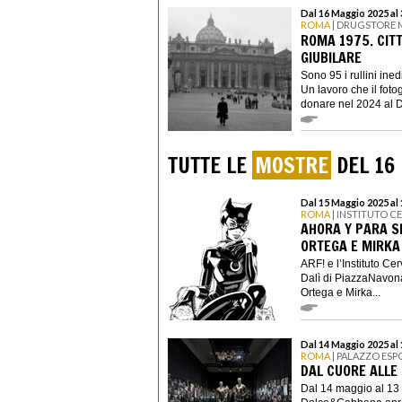
Dal 16 Maggio 2025 al 
ROMA
| DRUGSTORE
ROMA 1975. CITT
GIUBILARE
Sono 95 i rullini ine
Un lavoro che il foto
donare nel 2024 al D
TUTTE LE
MOSTRE
DEL 16
Dal 15 Maggio 2025 al 
ROMA
| INSTITUTO C
AHORA Y PARA S
ORTEGA E MIRKA
ARF! e l’Instituto C
Dalì di PiazzaNavona
Ortega e Mirka...
Dal 14 Maggio 2025 al
ROMA
| PALAZZO ESP
DAL CUORE ALLE
Dal 14 maggio al 13 