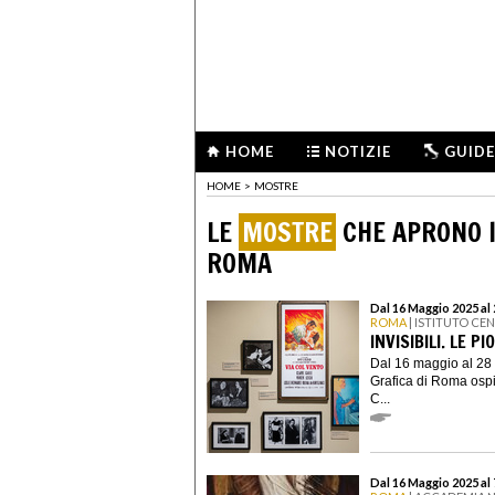
HOME
NOTIZIE
GUIDE
HOME
>
MOSTRE
LE
MOSTRE
CHE APRONO I
ROMA
Dal 16 Maggio 2025 al
ROMA
| ISTITUTO CE
INVISIBILI. LE P
Dal 16 maggio al 28 s
Grafica di Roma ospit
C...
Dal 16 Maggio 2025 al