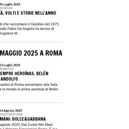
31 Luglio 2025
 MUSEUM
À, VOLTI E STORIE NELL'ANNO
diti che raccontano il Giubileo del 1975.
grafo Fabio De Angelis ha deciso di
rugstore M...
 MAGGIO 2025 A ROMA
12 Luglio 2025
ERVANTES
IEMPRE HEROÍNAS. BELÉN
 ANDOLFO
ervantes di Roma presentano alla Sala
 la mostra in prima assoluta di Belén
 13 Agosto 2025
OSIZIONI ROMA
 MANI: DOLCE&GABBANA
agosto 2025, Dal Cuore Alle Mani: