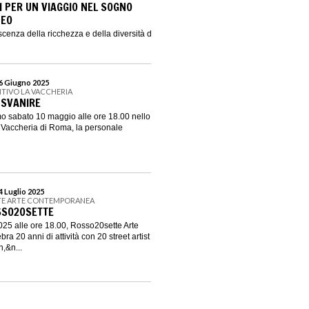
I PER UN VIAGGIO NEL SOGNO
NEO
enza della ricchezza e della diversità della cultura tunisina,
 6 Giugno 2025
SITIVO LA VACCHERIA
 SVANIRE
mo sabato 10 maggio alle ore 18.00 nello
 Vaccheria di Roma, la personale
4 Luglio 2025
TE ARTE CONTEMPORANEA
SSO20SETTE
25 alle ore 18.00, Rosso20sette Arte
 20 anni di attività con 20 street artist
,&n...