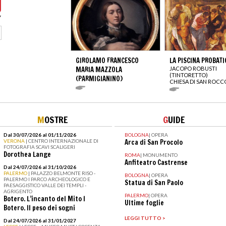
GIROLAMO FRANCESCO
LA PISCINA PROBATI
MARIA MAZZOLA
JACOPO ROBUSTI
(TINTORETTO)
(PARMIGIANINO)
CHIESA DI SAN ROCC
M
OSTRE
G
UIDE
Dal 30/07/2026 al 01/11/2026
BOLOGNA
|
OPERA
VERONA
| CENTRO INTERNAZIONALE DI
Arca di San Procolo
FOTOGRAFIA SCAVI SCALIGERI
Dorothea Lange
ROMA
|
MONUMENTO
Anfiteatro Castrense
Dal 24/07/2026 al 31/10/2026
PALERMO
| PALAZZO BELMONTE RISO -
BOLOGNA
|
OPERA
PALERMO I PARCO ARCHEOLOGICO E
Statua di San Paolo
PAESAGGISTICO VALLE DEI TEMPLI -
AGRIGENTO
PALERMO
|
OPERA
Botero. L’incanto del Mito I
Ultime foglie
Botero. Il peso dei sogni
LEGGI TUTTO >
Dal 24/07/2026 al 31/01/2027