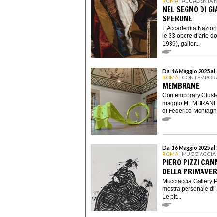
ROMA
| ACCADEMIA N
NEL SEGNO DI GI
SPERONE
L’Accademia Naziona
le 33 opere d’arte d
1939), galler...
Dal 16 Maggio 2025 al
ROMA
| CONTEMPOR
MEMBRANE
Contemporary Cluster
maggio MEMBRANE, mo
di Federico Montagna
Dal 16 Maggio 2025 al 
ROMA
| MUCCIACCIA
PIERO PIZZI CAN
DELLA PRIMAVE
Mucciaccia Gallery Pro
mostra personale di 
Le pit...