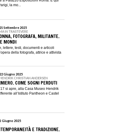
 a Palazzo Esposizioni Roma. È qui
rigi, la mo...
 21 Settembre 2025
MA IN TRASTEVERE
ONNA, FOTOGRAFA, MILITANTE.
UE MONDI
, lettere, testi, documenti e articoli
’opera della fotografa, attrice e attivista
 22 Giugno 2025
 HENDRIK CHRISTIAN ANDERSEN
MIERO. COME SOGNI PERDUTI
e 17 si apre, alla Casa Museo Hendrik
ferente all’Istituto Pantheon e Castel
 1 Giugno 2025
L
NTEMPORANEITÀ E TRADIZIONE.