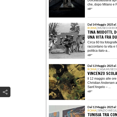
Dolce&Gabbana apre
che, dopo Milano e Pa
Dal 14 Maggio 2025 al
ROMA
| MUSEO DI RO
TINA MODOTTI, D
UNA VITA FRA D
Circa 60 tra fotografie
raccontano la vita e l
politica italo-a...
Dal 12 Maggio 2025 al
ROMA
| CASA MUSEO
VINCENZO SCOLA
Il 12 maggio alle or
Christian Andersen af
Sant’Angelo – ...
Dal 12 Maggio 2025 al
ROMA
| SPAZIO WEGI
TUNISIA TRA CO