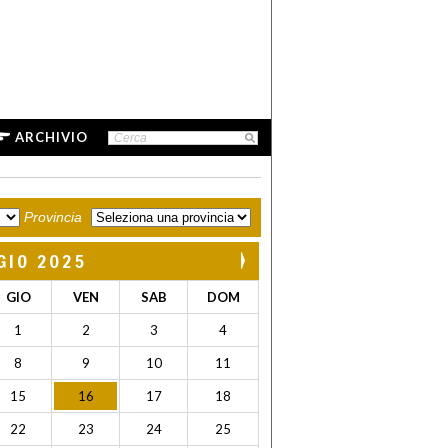
ARCHIVIO
Provincia
GIO 2025
GIO
VEN
SAB
DOM
1
2
3
4
8
9
10
11
15
16
17
18
22
23
24
25