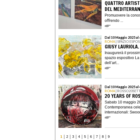
QUATTRO ARTIST
DEL MEDITERRA
Promuovere la conosc
oﬀrendo ...
Dal 10 Maggio 2025 al
ROMA
| SPAZIO ESPO
GIUSY LAURIOLA.
Inaugurerà il prossi
spazio espositivo La
dell’art...
Dal 10 Maggio 2025 al 
ROMA
| ROSSO20SET
20 YEARS OF RO
Sabato 10 maggio 20
Contemporanea celebra
internazionali: Swoon
1
2
3
4
5
6
7
8
9