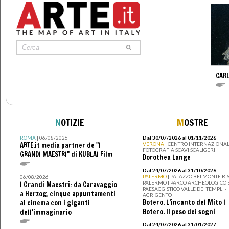
CAR
N
OTIZIE
M
OSTRE
ROMA
| 06/08/2026
Dal 30/07/2026 al 01/11/2026
ARTE.it media partner de "I
VERONA
| CENTRO INTERNAZIONAL
FOTOGRAFIA SCAVI SCALIGERI
GRANDI MAESTRI" di KUBLAI Film
Dorothea Lange
Dal 24/07/2026 al 31/10/2026
PALERMO
| PALAZZO BELMONTE RIS
06/08/2026
PALERMO I PARCO ARCHEOLOGICO 
I Grandi Maestri: da Caravaggio
PAESAGGISTICO VALLE DEI TEMPLI -
a Herzog, cinque appuntamenti
AGRIGENTO
Botero. L’incanto del Mito I
al cinema con i giganti
Botero. Il peso dei sogni
dell'immaginario
Dal 24/07/2026 al 31/01/2027