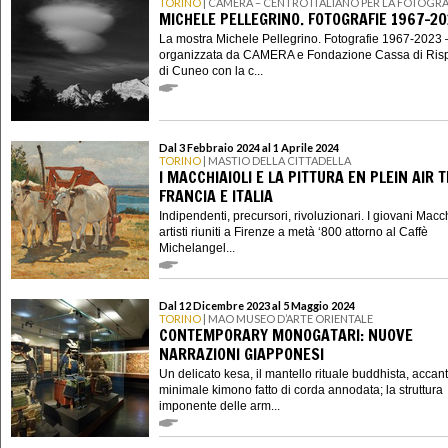
TORINO
| CAMERA – CENTRO ITALIANO PER LA FOTOGRA
MICHELE PELLEGRINO. FOTOGRAFIE 1967-20
La mostra Michele Pellegrino. Fotografie 1967-2023 
organizzata da CAMERA e Fondazione Cassa di Ris
di Cuneo con la c...
Dal 3 Febbraio 2024 al 1 Aprile 2024
TORINO
| MASTIO DELLA CITTADELLA
I MACCHIAIOLI E LA PITTURA EN PLEIN AIR 
FRANCIA E ITALIA
Indipendenti, precursori, rivoluzionari. I giovani Macch
artisti riuniti a Firenze a metà ‘800 attorno al Caffè
Michelangel...
Dal 12 Dicembre 2023 al 5 Maggio 2024
TORINO
| MAO MUSEO D’ARTE ORIENTALE
CONTEMPORARY MONOGATARI: NUOVE
NARRAZIONI GIAPPONESI
Un delicato kesa, il mantello rituale buddhista, accan
minimale kimono fatto di corda annodata; la struttura
imponente delle arm...