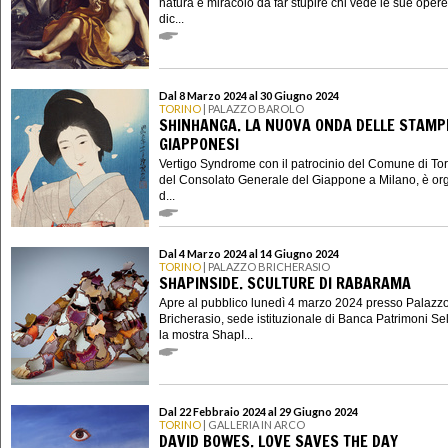
natura e miracolo da far stupire chi vede le sue oper
dic...
Dal 8 Marzo 2024 al 30 Giugno 2024
TORINO
| PALAZZO BAROLO
SHINHANGA. LA NUOVA ONDA DELLE STAMP
GIAPPONESI
Vertigo Syndrome con il patrocinio del Comune di Tor
del Consolato Generale del Giappone a Milano, è or
d...
Dal 4 Marzo 2024 al 14 Giugno 2024
TORINO
| PALAZZO BRICHERASIO
SHAPINSIDE. SCULTURE DI RABARAMA
Apre al pubblico lunedì 4 marzo 2024 presso Palazz
Bricherasio, sede istituzionale di Banca Patrimoni Sel
la mostra ShapI...
Dal 22 Febbraio 2024 al 29 Giugno 2024
TORINO
| GALLERIA IN ARCO
DAVID BOWES. LOVE SAVES THE DAY