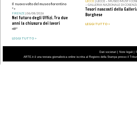
LECCE
| LECCE – MUSEO MUST I CO
Il nuovo volto del museo fiorentino
– GALLERIA NAZIONALE DI COSENZ
Tesori nascosti della Galleri
">
FIRENZE
| 06/08/2026
Borghese
Nel futuro degli Uffizi. Tra due
anni la chiusura dei lavori
LEGGI TUTTO >
LEGGI TUTTO >
|
|
Dati societari
Note legali
ARTE.it è una testata giornalistica online iscritta al Registro della Stampa presso il Trib