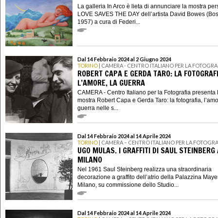
La galleria In Arco è lieta di annunciare la mostra pe
LOVE SAVES THE DAY dell’artista David Bowes (Bos
1957) a cura di Federi...
Dal 14 Febbraio 2024 al 2 Giugno 2024
TORINO
| CAMERA - CENTRO ITALIANO PER LA FOTOGRA
ROBERT CAPA E GERDA TARO: LA FOTOGRAFI
L’AMORE, LA GUERRA
CAMERA - Centro Italiano per la Fotografia presenta 
mostra Robert Capa e Gerda Taro: la fotografia, l’amo
guerra nelle s...
Dal 14 Febbraio 2024 al 14 Aprile 2024
TORINO
| CAMERA – CENTRO ITALIANO PER LA FOTOGRA
UGO MULAS. I GRAFFITI DI SAUL STEINBERG 
MILANO
Nel 1961 Saul Steinberg realizza una straordinaria
decorazione a graffito dell’atrio della Palazzina Maye
Milano, su commissione dello Studio...
Dal 14 Febbraio 2024 al 14 Aprile 2024