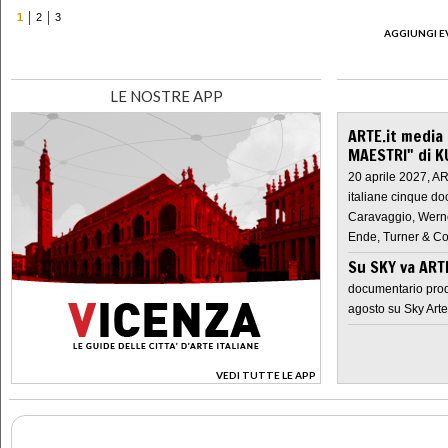
1
2
3
AGGIUNGI E
LE NOSTRE APP
ARTE.it media
MAESTRI" di K
20 aprile 2027, A
italiane cinque do
Caravaggio, Werne
Ende, Turner & Co
Su SKY va AR
documentario prod
agosto su Sky Arte
VEDI TUTTE LE APP
>