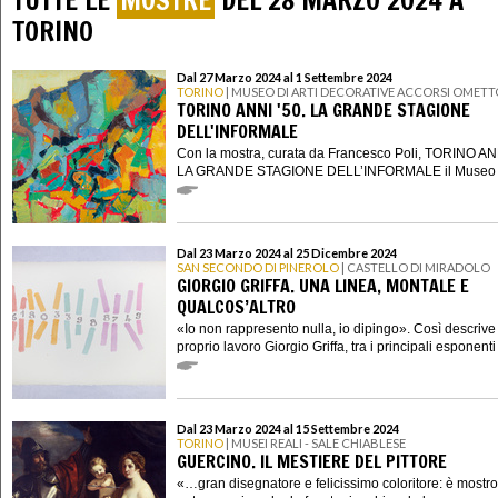
TUTTE LE
MOSTRE
DEL 28 MARZO 2024 A
TORINO
Dal 27 Marzo 2024 al 1 Settembre 2024
TORINO
| MUSEO DI ARTI DECORATIVE ACCORSI OMETT
TORINO ANNI '50. LA GRANDE STAGIONE
DELL'INFORMALE
Con la mostra, curata da Francesco Poli, TORINO ANN
LA GRANDE STAGIONE DELL’INFORMALE il Museo di
Dal 23 Marzo 2024 al 25 Dicembre 2024
SAN SECONDO DI PINEROLO
| CASTELLO DI MIRADOLO
GIORGIO GRIFFA. UNA LINEA, MONTALE E
QUALCOS’ALTRO
«Io non rappresento nulla, io dipingo». Così descrive 
proprio lavoro Giorgio Griffa, tra i principali esponenti a
Dal 23 Marzo 2024 al 15 Settembre 2024
TORINO
| MUSEI REALI - SALE CHIABLESE
GUERCINO. IL MESTIERE DEL PITTORE
«…gran disegnatore e felicissimo coloritore: è mostro