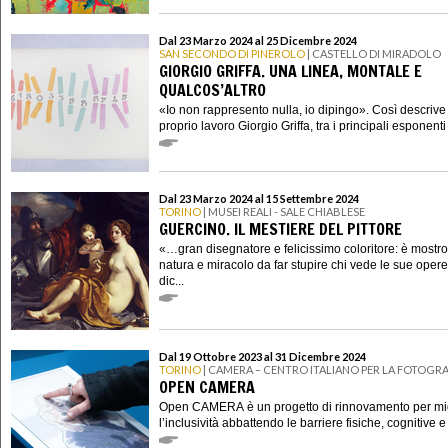
Dal 23 Marzo 2024 al 25 Dicembre 2024
SAN SECONDO DI PINEROLO
| CASTELLO DI MIRADOLO
GIORGIO GRIFFA. UNA LINEA, MONTALE E
QUALCOS’ALTRO
«Io non rappresento nulla, io dipingo». Così descrive 
proprio lavoro Giorgio Griffa, tra i principali esponenti a
Dal 23 Marzo 2024 al 15 Settembre 2024
TORINO
| MUSEI REALI - SALE CHIABLESE
GUERCINO. IL MESTIERE DEL PITTORE
«…gran disegnatore e felicissimo coloritore: è mostro
natura e miracolo da far stupire chi vede le sue oper
dic...
Dal 19 Ottobre 2023 al 31 Dicembre 2024
TORINO
| CAMERA – CENTRO ITALIANO PER LA FOTOGRA
OPEN CAMERA
Open CAMERA è un progetto di rinnovamento per mig
l’inclusività abbattendo le barriere fisiche, cognitive e