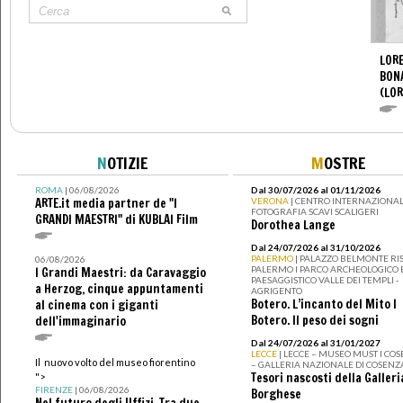
LORE
BON
(LOR
N
OTIZIE
M
OSTRE
ROMA
| 06/08/2026
Dal 30/07/2026 al 01/11/2026
ARTE.it media partner de "I
VERONA
| CENTRO INTERNAZIONAL
FOTOGRAFIA SCAVI SCALIGERI
GRANDI MAESTRI" di KUBLAI Film
Dorothea Lange
Dal 24/07/2026 al 31/10/2026
PALERMO
| PALAZZO BELMONTE RIS
06/08/2026
PALERMO I PARCO ARCHEOLOGICO 
I Grandi Maestri: da Caravaggio
PAESAGGISTICO VALLE DEI TEMPLI -
a Herzog, cinque appuntamenti
AGRIGENTO
Botero. L’incanto del Mito I
al cinema con i giganti
Botero. Il peso dei sogni
dell'immaginario
Dal 24/07/2026 al 31/01/2027
LECCE
| LECCE – MUSEO MUST I CO
Il nuovo volto del museo fiorentino
– GALLERIA NAZIONALE DI COSENZ
Tesori nascosti della Galleri
">
FIRENZE
| 06/08/2026
Borghese