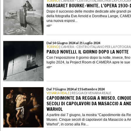
TORINO
| CAMERA – CENTRO ITALIANO PER LA FOTOGRA
MARGARET BOURKE-WHITE. L’OPERA 1930-
Dopo il successo delle mostre dedicate alle grandi p
della fotografia Eve Arnold e Dorothea Lange, CAME
una nuova esposi...
Dal 14 Giugno 2024 al 21 Luglio 2024
TORINO
| CAMERA - CENTRO ITALIANO PER LA FOTOGRA
PAOLO NOVELLI. IL GIORNO DOPO LA NOTTE
Con l’esposizione Il giorno dopo la notte, invece, fino
luglio 2024, la Project Room di CAMERA apre le sue p
Dal 7 Giugno 2024 al 15 Settembre 2024
VENARIA REALE
| REGGIA DI VENARIA REALE
CAPODIMONTE DA REGGIA A MUSEO. CINQU
SECOLI DI CAPOLAVORI DA MASACCIO A AN
WARHOL
A partire dal 7 giugno, la mostra “Capodimonte da R
Museo. Cinque secoli di capolavori da Masaccio a A
Warhol”, in corso alla Re...