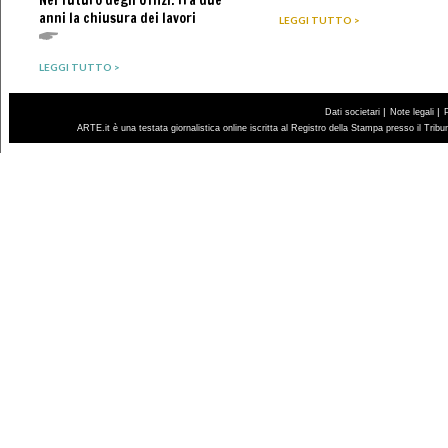
Nel futuro degli Uffizi. Tra due
anni la chiusura dei lavori
LEGGI TUTTO >
LEGGI TUTTO >
|
|
Dati societari
Note legali
ARTE.it è una testata giornalistica online iscritta al Registro della Stampa presso il Trib