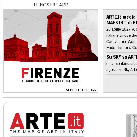
LE NOSTRE APP
ARTE.it media
MAESTRI" di K
20 aprile 2027, A
italiane cinque do
Caravaggio, Werne
Ende, Turner & Co
Su SKY va AR
documentario prod
agosto su Sky Arte
VEDI TUTTE LE APP
>