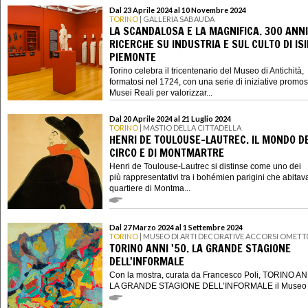
Dal 23 Aprile 2024 al 10 Novembre 2024
TORINO
| GALLERIA SABAUDA
LA SCANDALOSA E LA MAGNIFICA. 300 ANNI
RICERCHE SU INDUSTRIA E SUL CULTO DI ISI
PIEMONTE
Torino celebra il tricentenario del Museo di Antichità,
formatosi nel 1724, con una serie di iniziative promo
Musei Reali per valorizzar...
Dal 20 Aprile 2024 al 21 Luglio 2024
TORINO
| MASTIO DELLA CITTADELLA
HENRI DE TOULOUSE-LAUTREC. IL MONDO D
CIRCO E DI MONTMARTRE
Henri de Toulouse-Lautrec si distinse come uno dei
più rappresentativi tra i bohémien parigini che abitava
quartiere di Montma...
Dal 27 Marzo 2024 al 1 Settembre 2024
TORINO
| MUSEO DI ARTI DECORATIVE ACCORSI OMETT
TORINO ANNI '50. LA GRANDE STAGIONE
DELL'INFORMALE
Con la mostra, curata da Francesco Poli, TORINO ANN
LA GRANDE STAGIONE DELL’INFORMALE il Museo di