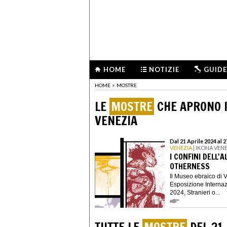
HOME
NOTIZIE
GUIDE
HOME
>
MOSTRE
LE
MOSTRE
CHE APRONO I
VENEZIA
Dal 21 Aprile 2024 al 
VENEZIA
| IKONA VENE
I CONFINI DELL'
OTHERNESS
Il Museo ebraico di 
Esposizione Internaz
2024, Stranieri o...