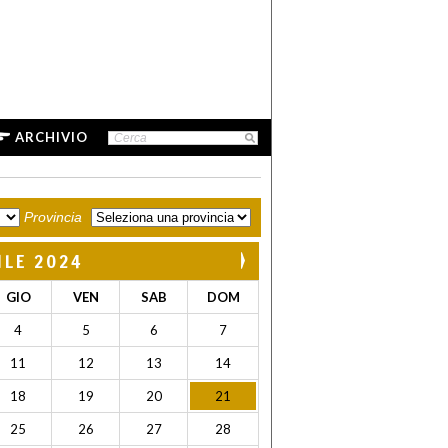
ARCHIVIO
Provincia
ILE 2024
GIO
VEN
SAB
DOM
4
5
6
7
11
12
13
14
18
19
20
21
25
26
27
28