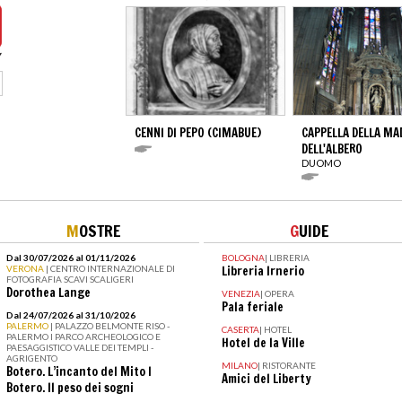
CENNI DI PEPO (CIMABUE)
CAPPELLA DELLA M
DELL'ALBERO
DUOMO
M
OSTRE
G
UIDE
Dal 30/07/2026 al 01/11/2026
BOLOGNA
|
LIBRERIA
VERONA
| CENTRO INTERNAZIONALE DI
Libreria Irnerio
FOTOGRAFIA SCAVI SCALIGERI
Dorothea Lange
VENEZIA
|
OPERA
Pala feriale
Dal 24/07/2026 al 31/10/2026
PALERMO
| PALAZZO BELMONTE RISO -
CASERTA
|
HOTEL
PALERMO I PARCO ARCHEOLOGICO E
Hotel de la Ville
PAESAGGISTICO VALLE DEI TEMPLI -
AGRIGENTO
MILANO
|
RISTORANTE
Botero. L’incanto del Mito I
Amici del Liberty
Botero. Il peso dei sogni