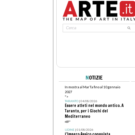
N
OTIZIE
In mostra al MarTa fino al 10 gennaio
2027
">
TARANTO
| 04/08/2026
Essere atleti nel mondo antico. A
Taranto, per i Giochi del
Mediterraneo
UDINE
| 01/08/2026
L'Impero Assiro conquista