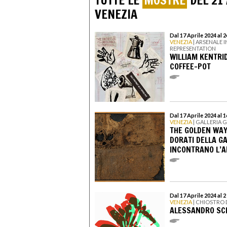
TUTTE LE
MOSTRE
DEL 21 
VENEZIA
Dal 17 Aprile 2024 al
VENEZIA
| ARSENALE 
REPRESENTATION
WILLIAM KENTRI
COFFEE-POT
Dal 17 Aprile 2024 al 
VENEZIA
| GALLERIA 
THE GOLDEN WAY.
DORATI DELLA G
INCONTRANO L’
Dal 17 Aprile 2024 al 
VENEZIA
| CHIOSTRO 
ALESSANDRO SCI