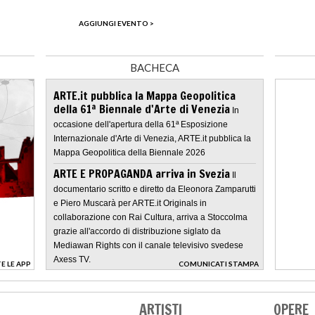
AGGIUNGI EVENTO >
BACHECA
ARTE.it pubblica la Mappa Geopolitica
della 61ª Biennale d'Arte di Venezia
In
occasione dell'apertura della 61ª Esposizione
Internazionale d'Arte di Venezia, ARTE.it pubblica la
Mappa Geopolitica della Biennale 2026
ARTE E PROPAGANDA arriva in Svezia
Il
documentario scritto e diretto da Eleonora Zamparutti
e Piero Muscarà per ARTE.it Originals in
collaborazione con Rai Cultura, arriva a Stoccolma
grazie all'accordo di distribuzione siglato da
Mediawan Rights con il canale televisivo svedese
Axess TV.
E LE APP
COMUNICATI STAMPA
>
ARTISTI
OPERE