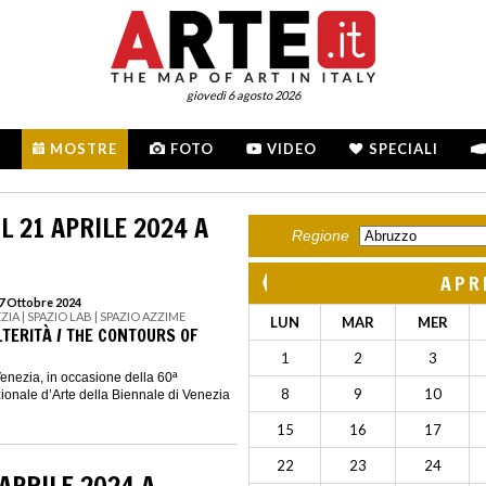
giovedì 6 agosto 2026
MOSTRE
FOTO
VIDEO
SPECIALI
L 21 APRILE 2024 A
Regione
APR
27 Ottobre 2024
ZIA | SPAZIO LAB | SPAZIO AZZIME
LUN
MAR
MER
ALTERITÀ / THE CONTOURS OF
1
2
3
Venezia, in occasione della 60ª
8
9
10
ionale d’Arte della Biennale di Venezia
15
16
17
22
23
24