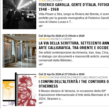
STRA
| VILLA PISANI
FEDERICO GAROLLA. GENTE D’ITALIA. FOTOG
1948 – 1968
Villa Pisani a Stra, lungo la Riviera del Brenta, è sce
perfetto per la grande monografica di Federico Garoll
cura di Uliano Lucas e T...
Dal 24 Aprile 2024 al 15 Ottobre 2024
VENEZIA
| MUSEO CORRER
LA VIA DELLA SCRITTURA. SETTECENTO ANNI
ARTE CALLIGRAFICA. TRA ORIENTE E OCCID
Sei artisti contemporanei da Armenia, Iran, Iraq, Cina, 
in dialogo con documenti e manoscritti antichi, esemp
conservati dalla Bibliotec...
Dal 21 Aprile 2024 al 27 Ottobre 2024
VENEZIA
| IKONA VENEZIA | SPAZIO LAB | SPAZIO AZZIME
I CONFINI DELL'ALTERITÀ / THE CONTOURS O
OTHERNESS
Il Museo ebraico di Venezia, in occasione della 60ª
Esposizione Internazionale d’Arte della Biennale di 
2024, Stranieri o...