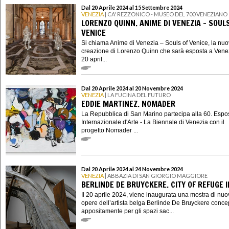
Dal 20 Aprile 2024 al 15 Settembre 2024
VENEZIA
| CA' REZZONICO - MUSEO DEL 700 VENEZIANO
LORENZO QUINN. ANIME DI VENEZIA – SOUL
VENICE
Si chiama Anime di Venezia – Souls of Venice, la nu
creazione di Lorenzo Quinn che sarà esposta a Venez
20 april...
Dal 20 Aprile 2024 al 20 Novembre 2024
VENEZIA
| LA FUCINA DEL FUTURO
EDDIE MARTINEZ. NOMADER
La Repubblica di San Marino partecipa alla 60. Espo
Internazionale d'Arte - La Biennale di Venezia con il
progetto Nomader ...
Dal 20 Aprile 2024 al 24 Novembre 2024
VENEZIA
| ABBAZIA DI SAN GIORGIO MAGGIORE
BERLINDE DE BRUYCKERE. CITY OF REFUGE II
Il 20 aprile 2024, viene inaugurata una mostra di nu
opere dell’artista belga Berlinde De Bruyckere conce
appositamente per gli spazi sac...