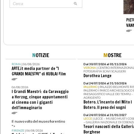
PIET
VAN
N
OTIZIE
M
OSTRE
ROMA
| 06/08/2026
Dal 30/07/2026 al 01/11/2026
ARTE.it media partner de "I
VERONA
| CENTRO INTERNAZIONAL
FOTOGRAFIA SCAVI SCALIGERI
GRANDI MAESTRI" di KUBLAI Film
Dorothea Lange
Dal 24/07/2026 al 31/10/2026
PALERMO
| PALAZZO BELMONTE RIS
06/08/2026
PALERMO I PARCO ARCHEOLOGICO 
I Grandi Maestri: da Caravaggio
PAESAGGISTICO VALLE DEI TEMPLI -
a Herzog, cinque appuntamenti
AGRIGENTO
Botero. L’incanto del Mito I
al cinema con i giganti
Botero. Il peso dei sogni
dell'immaginario
Dal 24/07/2026 al 31/01/2027
LECCE
| LECCE – MUSEO MUST I CO
Il nuovo volto del museo fiorentino
– GALLERIA NAZIONALE DI COSENZ
Tesori nascosti della Galleri
">
FIRENZE
| 06/08/2026
Borghese