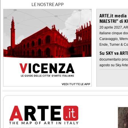
LE NOSTRE APP
ARTE.it media
MAESTRI" di K
20 aprile 2027, A
italiane cinque do
Caravaggio, Werne
Ende, Turner & Co
Su SKY va AR
documentario prod
agosto su Sky Arte
VEDI TUTTE LE APP
>