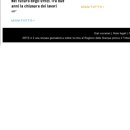
Nel futuro degli Uffizi. Tra due
anni la chiusura dei lavori
LEGGI TUTTO >
LEGGI TUTTO >
|
|
Dati societari
Note legali
ARTE.it è una testata giornalistica online iscritta al Registro della Stampa presso il Trib