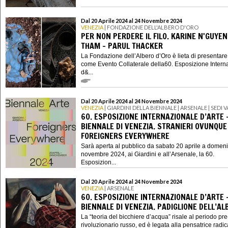
Dal 20 Aprile 2024 al 24 Novembre 2024
VENEZIA
| FONDAZIONE DELL'ALBERO D'ORO
PER NON PERDERE IL FILO. KARINE N'GUYE
THAM – PARUL THACKER
La Fondazione dell’Albero d’Oro è lieta di presentare
come Evento Collaterale della60. Esposizione Intern
d&...
Dal 20 Aprile 2024 al 24 Novembre 2024
VENEZIA
| GIARDINI DELLA BIENNALE | ARSENALE | SEDI V
60. ESPOSIZIONE INTERNAZIONALE D’ARTE 
BIENNALE DI VENEZIA. STRANIERI OVUNQUE
FOREIGNERS EVERYWHERE
Sarà aperta al pubblico da sabato 20 aprile a domen
novembre 2024, ai Giardini e all’Arsenale, la 60.
Esposizion...
Dal 20 Aprile 2024 al 24 Novembre 2024
VENEZIA
| ARSENALE
60. ESPOSIZIONE INTERNAZIONALE D’ARTE 
BIENNALE DI VENEZIA. PADIGLIONE DELL’AL
La “teoria del bicchiere d’acqua” risale al periodo pre
rivoluzionario russo, ed è legata alla pensatrice radic