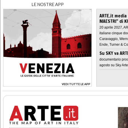
LE NOSTRE APP
ARTE.it media
MAESTRI" di K
20 aprile 2027, A
italiane cinque do
Caravaggio, Werne
Ende, Turner & Co
Su SKY va AR
documentario prod
agosto su Sky Arte
VEDI TUTTE LE APP
>