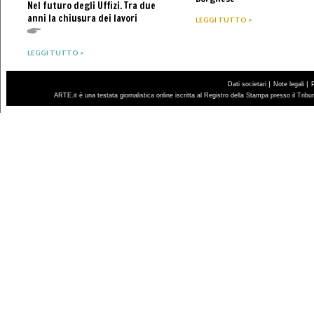
Nel futuro degli Uffizi. Tra due
anni la chiusura dei lavori
LEGGI TUTTO >
LEGGI TUTTO >
|
|
Dati societari
Note legali
ARTE.it è una testata giornalistica online iscritta al Registro della Stampa presso il Trib