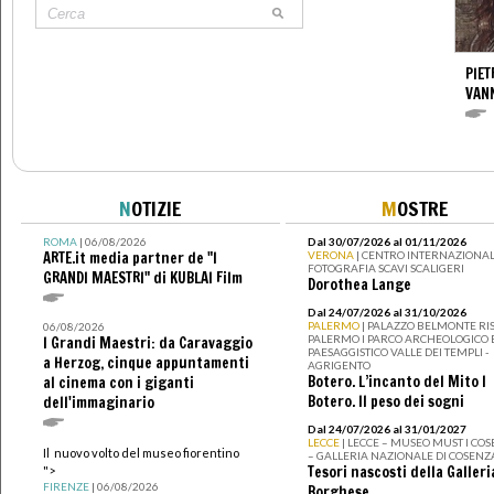
PIET
VAN
N
OTIZIE
M
OSTRE
ROMA
| 06/08/2026
Dal 30/07/2026 al 01/11/2026
ARTE.it media partner de "I
VERONA
| CENTRO INTERNAZIONAL
FOTOGRAFIA SCAVI SCALIGERI
GRANDI MAESTRI" di KUBLAI Film
Dorothea Lange
Dal 24/07/2026 al 31/10/2026
PALERMO
| PALAZZO BELMONTE RIS
06/08/2026
PALERMO I PARCO ARCHEOLOGICO 
I Grandi Maestri: da Caravaggio
PAESAGGISTICO VALLE DEI TEMPLI -
a Herzog, cinque appuntamenti
AGRIGENTO
Botero. L’incanto del Mito I
al cinema con i giganti
Botero. Il peso dei sogni
dell'immaginario
Dal 24/07/2026 al 31/01/2027
LECCE
| LECCE – MUSEO MUST I CO
Il nuovo volto del museo fiorentino
– GALLERIA NAZIONALE DI COSENZ
Tesori nascosti della Galleri
">
FIRENZE
| 06/08/2026
Borghese