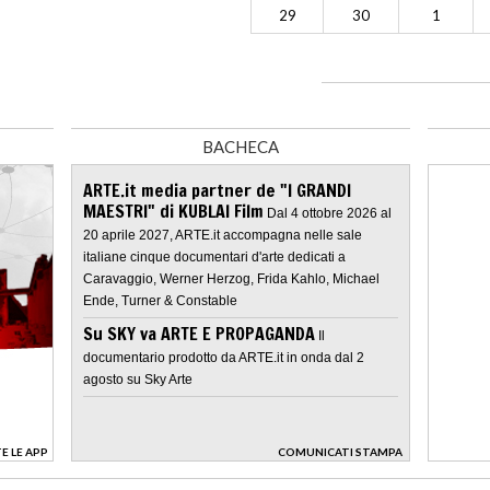
29
30
1
BACHECA
ARTE.it media partner de "I GRANDI
MAESTRI" di KUBLAI Film
Dal 4 ottobre 2026 al
20 aprile 2027, ARTE.it accompagna nelle sale
italiane cinque documentari d'arte dedicati a
Caravaggio, Werner Herzog, Frida Kahlo, Michael
Ende, Turner & Constable
Su SKY va ARTE E PROPAGANDA
Il
documentario prodotto da ARTE.it in onda dal 2
agosto su Sky Arte
E LE APP
COMUNICATI STAMPA
>