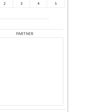
2
3
4
5
PARTNER