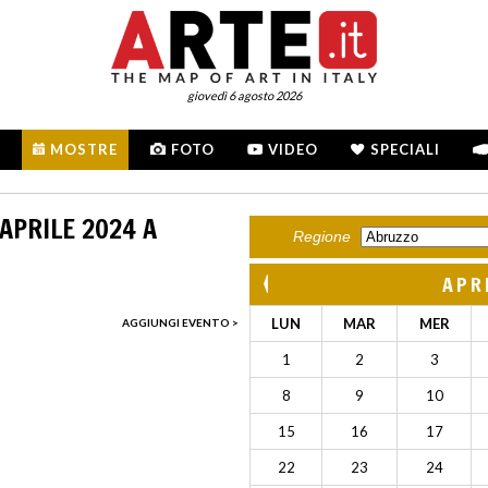
giovedì 6 agosto 2026
MOSTRE
FOTO
VIDEO
SPECIALI
APRILE 2024 A
Regione
APR
LUN
MAR
MER
AGGIUNGI EVENTO >
1
2
3
8
9
10
15
16
17
22
23
24