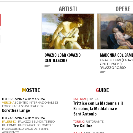
ARTISTI
OPERE
ORAZIO LOMI (ORAZIO
MADONNA COL BAM
GENTILESCHI)
ORAZIO LOMI (ORAZ
GENTILESCHI)
PALAZZO ROSSO
M
OSTRE
G
UIDE
Dal 30/07/2026 al 01/11/2026
PALERMO
|
OPERA
VERONA
| CENTRO INTERNAZIONALE DI
Trittico con La Madonna e il
FOTOGRAFIA SCAVI SCALIGERI
Bambino, la Maddalena e
Dorothea Lange
Sant'Antonio
Dal 24/07/2026 al 31/10/2026
PALERMO
| PALAZZO BELMONTE RISO -
TORINO
|
RISTORANTE
PALERMO I PARCO ARCHEOLOGICO E
Tre Galline
PAESAGGISTICO VALLE DEI TEMPLI -
AGRIGENTO