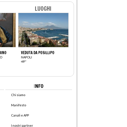
LUOGHI
BINO
VEDUTA DA POSILLIPO
IO
NAPOLI
I
NFO
Chi siamo
Manifesto
Canali e APP
I nostri partner