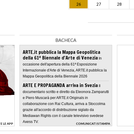
26
27
28
BACHECA
ARTE.it pubblica la Mappa Geopolitica
della 61ª Biennale d'Arte di Venezia
In
occasione dell'apertura della 61ª Esposizione
Internazionale d'Arte di Venezia, ARTE.it pubblica la
Mappa Geopolitica della Biennale 2026
ARTE E PROPAGANDA arriva in Svezia
Il
documentario scritto e diretto da Eleonora Zamparutti
e Piero Muscarà per ARTE.it Originals in
collaborazione con Rai Cultura, arriva a Stoccolma
grazie all'accordo di distribuzione siglato da
Mediawan Rights con il canale televisivo svedese
Axess TV.
E LE APP
COMUNICATI STAMPA
>