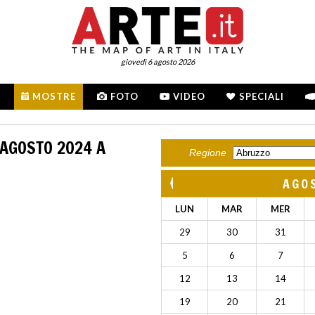
giovedì 6 agosto 2026
MOSTRE
FOTO
VIDEO
SPECIALI
 AGOSTO 2024 A
Regione
AGO
LUN
MAR
MER
29
30
31
5
6
7
12
13
14
19
20
21