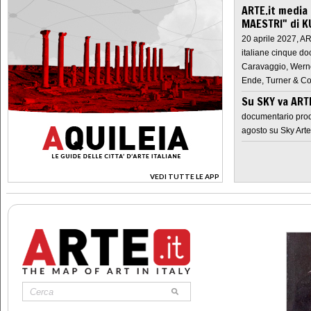
ARTE.it media
MAESTRI" di K
20 aprile 2027, A
italiane cinque do
Caravaggio, Werne
Ende, Turner & Co
Su SKY va AR
documentario prod
agosto su Sky Arte
VEDI TUTTE LE APP
>