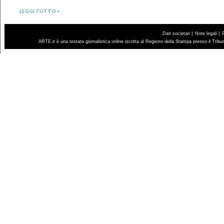
LEGGI TUTTO >
|
|
Dati societari
Note legali
ARTE.it è una testata giornalistica online iscritta al Registro della Stampa presso il Trib