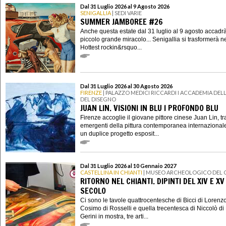
Dal 31 Luglio 2026 al 9 Agosto 2026
SENIGALLIA
| SEDI VARIE
SUMMER JAMBOREE #26
Anche questa estate dal 31 luglio al 9 agosto accadr
piccolo grande miracolo... Senigallia si trasformerà n
Hottest rockin&rsquo...
Dal 31 Luglio 2026 al 30 Agosto 2026
FIRENZE
| PALAZZO MEDICI RICCARDI I ACCADEMIA DELL
DEL DISEGNO
JUAN LIN. VISIONI IN BLU I PROFONDO BLU
Firenze accoglie il giovane pittore cinese Juan Lin, tra
emergenti della pittura contemporanea internazional
un duplice progetto esposit...
Dal 31 Luglio 2026 al 10 Gennaio 2027
CASTELLINA IN CHIANTI
| MUSEO ARCHEOLOGICO DEL 
RITORNO NEL CHIANTI. DIPINTI DEL XIV E XV
SECOLO
Ci sono le tavole quattrocentesche di Bicci di Lorenzo
Cosimo di Rosselli e quella trecentesca di Niccolò di 
Gerini in mostra, tre arti...