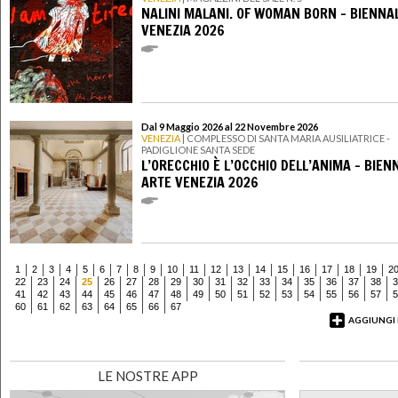
NALINI MALANI. OF WOMAN BORN - BIENNA
VENEZIA 2026
Dal 9 Maggio 2026 al 22 Novembre 2026
VENEZIA
| COMPLESSO DI SANTA MARIA AUSILIATRICE -
PADIGLIONE SANTA SEDE
L’ORECCHIO È L’OCCHIO DELL’ANIMA - BIEN
ARTE VENEZIA 2026
1
2
3
4
5
6
7
8
9
10
11
12
13
14
15
16
17
18
19
2
22
23
24
25
26
27
28
29
30
31
32
33
34
35
36
37
38
3
41
42
43
44
45
46
47
48
49
50
51
52
53
54
55
56
57
5
60
61
62
63
64
65
66
67
AGGIUNGI
LE NOSTRE APP