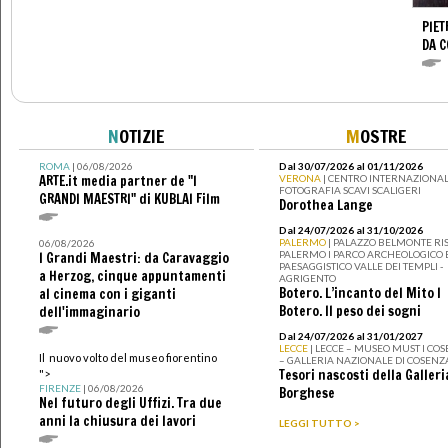
PIET
DA 
N
OTIZIE
M
OSTRE
ROMA
| 06/08/2026
Dal 30/07/2026 al 01/11/2026
ARTE.it media partner de "I
VERONA
| CENTRO INTERNAZIONAL
FOTOGRAFIA SCAVI SCALIGERI
GRANDI MAESTRI" di KUBLAI Film
Dorothea Lange
Dal 24/07/2026 al 31/10/2026
PALERMO
| PALAZZO BELMONTE RIS
06/08/2026
PALERMO I PARCO ARCHEOLOGICO 
I Grandi Maestri: da Caravaggio
PAESAGGISTICO VALLE DEI TEMPLI -
a Herzog, cinque appuntamenti
AGRIGENTO
Botero. L’incanto del Mito I
al cinema con i giganti
Botero. Il peso dei sogni
dell'immaginario
Dal 24/07/2026 al 31/01/2027
LECCE
| LECCE – MUSEO MUST I CO
Il nuovo volto del museo fiorentino
– GALLERIA NAZIONALE DI COSENZ
Tesori nascosti della Galleri
">
FIRENZE
| 06/08/2026
Borghese
Nel futuro degli Uffizi. Tra due
anni la chiusura dei lavori
LEGGI TUTTO >