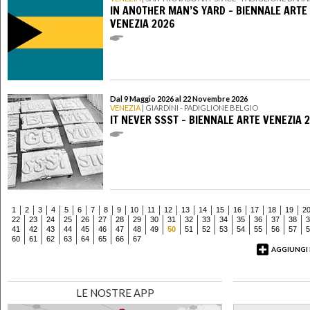
IN ANOTHER MAN’S YARD - BIENNALE ARTE
VENEZIA 2026
Dal 9 Maggio 2026 al 22 Novembre 2026
VENEZIA
| GIARDINI - PADIGLIONE BELGIO
IT NEVER SSST - BIENNALE ARTE VENEZIA 
1
2
3
4
5
6
7
8
9
10
11
12
13
14
15
16
17
18
19
2
22
23
24
25
26
27
28
29
30
31
32
33
34
35
36
37
38
3
41
42
43
44
45
46
47
48
49
50
51
52
53
54
55
56
57
5
60
61
62
63
64
65
66
67
AGGIUNGI
LE NOSTRE APP