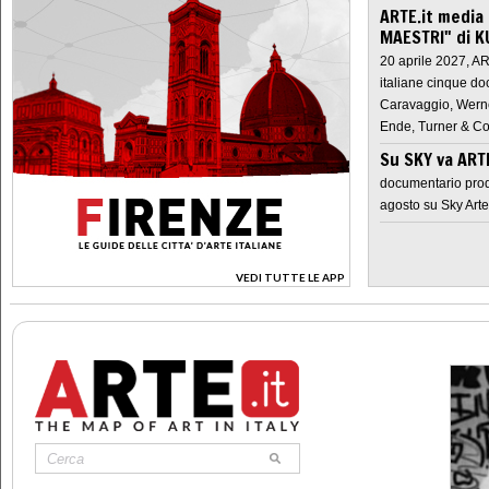
ARTE.it media
MAESTRI" di K
20 aprile 2027, A
italiane cinque do
Caravaggio, Werne
Ende, Turner & Co
Su SKY va AR
documentario prod
agosto su Sky Arte
VEDI TUTTE LE APP
>