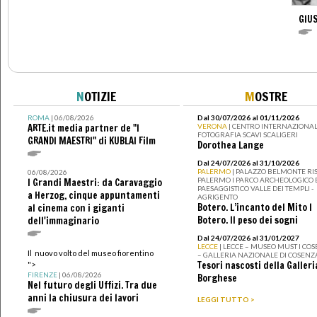
GIU
N
OTIZIE
M
OSTRE
ROMA
| 06/08/2026
Dal 30/07/2026 al 01/11/2026
ARTE.it media partner de "I
VERONA
| CENTRO INTERNAZIONAL
FOTOGRAFIA SCAVI SCALIGERI
GRANDI MAESTRI" di KUBLAI Film
Dorothea Lange
Dal 24/07/2026 al 31/10/2026
PALERMO
| PALAZZO BELMONTE RIS
06/08/2026
PALERMO I PARCO ARCHEOLOGICO 
I Grandi Maestri: da Caravaggio
PAESAGGISTICO VALLE DEI TEMPLI -
a Herzog, cinque appuntamenti
AGRIGENTO
Botero. L’incanto del Mito I
al cinema con i giganti
Botero. Il peso dei sogni
dell'immaginario
Dal 24/07/2026 al 31/01/2027
LECCE
| LECCE – MUSEO MUST I CO
Il nuovo volto del museo fiorentino
– GALLERIA NAZIONALE DI COSENZ
Tesori nascosti della Galleri
">
FIRENZE
| 06/08/2026
Borghese
Nel futuro degli Uffizi. Tra due
anni la chiusura dei lavori
LEGGI TUTTO >