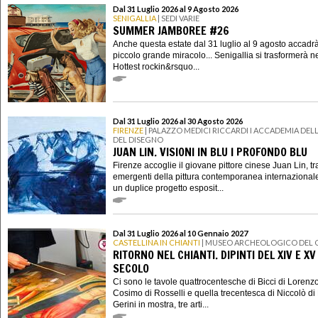
Dal 31 Luglio 2026 al 9 Agosto 2026
SENIGALLIA
| SEDI VARIE
SUMMER JAMBOREE #26
Anche questa estate dal 31 luglio al 9 agosto accadr
piccolo grande miracolo... Senigallia si trasformerà n
Hottest rockin&rsquo...
Dal 31 Luglio 2026 al 30 Agosto 2026
FIRENZE
| PALAZZO MEDICI RICCARDI I ACCADEMIA DELL
DEL DISEGNO
JUAN LIN. VISIONI IN BLU I PROFONDO BLU
Firenze accoglie il giovane pittore cinese Juan Lin, tra
emergenti della pittura contemporanea internazional
un duplice progetto esposit...
Dal 31 Luglio 2026 al 10 Gennaio 2027
CASTELLINA IN CHIANTI
| MUSEO ARCHEOLOGICO DEL 
RITORNO NEL CHIANTI. DIPINTI DEL XIV E XV
SECOLO
Ci sono le tavole quattrocentesche di Bicci di Lorenzo
Cosimo di Rosselli e quella trecentesca di Niccolò di 
Gerini in mostra, tre arti...