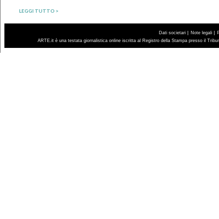
LEGGI TUTTO >
|
|
Dati societari
Note legali
ARTE.it è una testata giornalistica online iscritta al Registro della Stampa presso il Trib