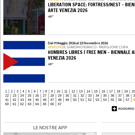
LIBERATION SPACE: FORTRESS/NEST - BIE
ARTE VENEZIA 2026
Dal 9 Maggio 2026 al 22 Novembre 2026
VENEZIA
| IL GIARDINO BIANCO - PADIGLIONE CUBA
HOMBRES LIBRES / FREE MEN - BIENNALE 
VENEZIA 2026
1
2
3
4
5
6
7
8
9
10
11
12
13
14
15
16
17
18
19
2
22
23
24
25
26
27
28
29
30
31
32
33
34
35
36
37
38
3
41
42
43
44
45
46
47
48
49
50
51
52
53
54
55
56
57
5
60
61
62
63
64
65
66
67
AGGIUNGI
LE NOSTRE APP