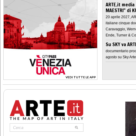
ARTE.it media
MAESTRI" di K
20 aprile 2027, A
italiane cinque do
Caravaggio, Werne
Ende, Turner & Co
Su SKY va AR
documentario prod
agosto su Sky Arte
VEDI TUTTE LE APP
>