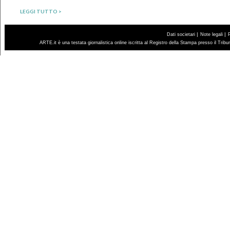
LEGGI TUTTO >
|
|
Dati societari
Note legali
ARTE.it è una testata giornalistica online iscritta al Registro della Stampa presso il Trib