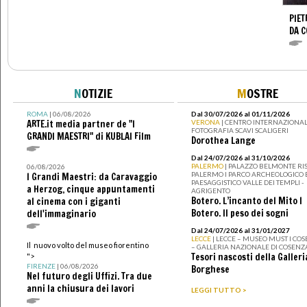
PIET
DA 
N
OTIZIE
M
OSTRE
ROMA
| 06/08/2026
Dal 30/07/2026 al 01/11/2026
ARTE.it media partner de "I
VERONA
| CENTRO INTERNAZIONAL
FOTOGRAFIA SCAVI SCALIGERI
GRANDI MAESTRI" di KUBLAI Film
Dorothea Lange
Dal 24/07/2026 al 31/10/2026
PALERMO
| PALAZZO BELMONTE RIS
06/08/2026
PALERMO I PARCO ARCHEOLOGICO 
I Grandi Maestri: da Caravaggio
PAESAGGISTICO VALLE DEI TEMPLI -
a Herzog, cinque appuntamenti
AGRIGENTO
Botero. L’incanto del Mito I
al cinema con i giganti
Botero. Il peso dei sogni
dell'immaginario
Dal 24/07/2026 al 31/01/2027
LECCE
| LECCE – MUSEO MUST I CO
Il nuovo volto del museo fiorentino
– GALLERIA NAZIONALE DI COSENZ
Tesori nascosti della Galleri
">
FIRENZE
| 06/08/2026
Borghese
Nel futuro degli Uffizi. Tra due
anni la chiusura dei lavori
LEGGI TUTTO >