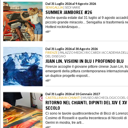
Dal 31 Luglio 2026 al 9 Agosto 2026
SENIGALLIA
| SEDI VARIE
SUMMER JAMBOREE #26
Anche questa estate dal 31 luglio al 9 agosto accadr
piccolo grande miracolo... Senigallia si trasformerà n
Hottest rockin&rsquo...
Dal 31 Luglio 2026 al 30 Agosto 2026
FIRENZE
| PALAZZO MEDICI RICCARDI I ACCADEMIA DELL
DEL DISEGNO
JUAN LIN. VISIONI IN BLU I PROFONDO BLU
Firenze accoglie il giovane pittore cinese Juan Lin, tra
emergenti della pittura contemporanea internazional
un duplice progetto esposit...
Dal 31 Luglio 2026 al 10 Gennaio 2027
CASTELLINA IN CHIANTI
| MUSEO ARCHEOLOGICO DEL 
RITORNO NEL CHIANTI. DIPINTI DEL XIV E XV
SECOLO
Ci sono le tavole quattrocentesche di Bicci di Lorenzo
Cosimo di Rosselli e quella trecentesca di Niccolò di 
Gerini in mostra, tre arti...