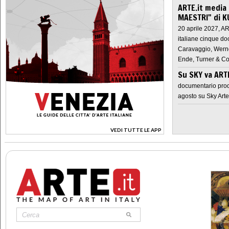
ARTE.it media
MAESTRI" di K
20 aprile 2027, A
italiane cinque do
Caravaggio, Werne
Ende, Turner & Co
Su SKY va AR
documentario prod
agosto su Sky Arte
VEDI TUTTE LE APP
>