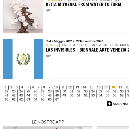
KEITA MIYAZAKI. FROM WATER TO FORM
Dal 9 Maggio 2026 al 22 Novembre 2026
VENEZIA
| SPAZIO BERLENDIS - PADIGLIONE GUATEMALA
LAS INVISIBLES - BIENNALE ARTE VENEZIA 
1
2
3
4
5
6
7
8
9
10
11
12
13
14
15
16
17
18
19
2
22
23
24
25
26
27
28
29
30
31
32
33
34
35
36
37
38
3
41
42
43
44
45
46
47
48
49
50
51
52
53
54
55
56
57
5
60
61
62
63
64
65
66
67
AGGIUNGI
LE NOSTRE APP