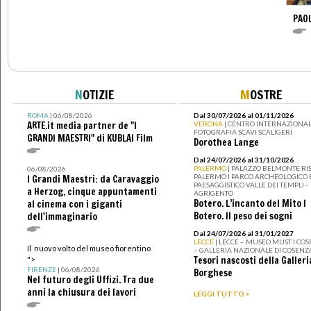
PAO
N
OTIZIE
M
OSTRE
ROMA
| 06/08/2026
Dal 30/07/2026 al 01/11/2026
ARTE.it media partner de "I
VERONA
| CENTRO INTERNAZIONAL
FOTOGRAFIA SCAVI SCALIGERI
GRANDI MAESTRI" di KUBLAI Film
Dorothea Lange
Dal 24/07/2026 al 31/10/2026
PALERMO
| PALAZZO BELMONTE RIS
06/08/2026
PALERMO I PARCO ARCHEOLOGICO 
I Grandi Maestri: da Caravaggio
PAESAGGISTICO VALLE DEI TEMPLI -
a Herzog, cinque appuntamenti
AGRIGENTO
Botero. L’incanto del Mito I
al cinema con i giganti
Botero. Il peso dei sogni
dell'immaginario
Dal 24/07/2026 al 31/01/2027
LECCE
| LECCE – MUSEO MUST I CO
Il nuovo volto del museo fiorentino
– GALLERIA NAZIONALE DI COSENZ
Tesori nascosti della Galleri
">
FIRENZE
| 06/08/2026
Borghese
Nel futuro degli Uffizi. Tra due
anni la chiusura dei lavori
LEGGI TUTTO >