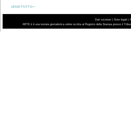
LEGGI TUTTO >
|
|
Dati societari
Note legali
ARTE.it è una testata giornalistica online iscritta al Registro della Stampa presso il Trib