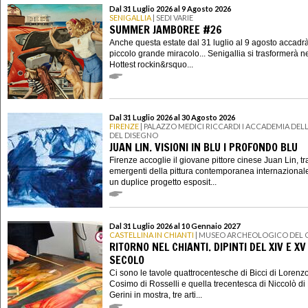
Dal 31 Luglio 2026 al 9 Agosto 2026
SENIGALLIA
| SEDI VARIE
SUMMER JAMBOREE #26
Anche questa estate dal 31 luglio al 9 agosto accadr
piccolo grande miracolo... Senigallia si trasformerà n
Hottest rockin&rsquo...
Dal 31 Luglio 2026 al 30 Agosto 2026
FIRENZE
| PALAZZO MEDICI RICCARDI I ACCADEMIA DELL
DEL DISEGNO
JUAN LIN. VISIONI IN BLU I PROFONDO BLU
Firenze accoglie il giovane pittore cinese Juan Lin, tra
emergenti della pittura contemporanea internazional
un duplice progetto esposit...
Dal 31 Luglio 2026 al 10 Gennaio 2027
CASTELLINA IN CHIANTI
| MUSEO ARCHEOLOGICO DEL 
RITORNO NEL CHIANTI. DIPINTI DEL XIV E XV
SECOLO
Ci sono le tavole quattrocentesche di Bicci di Lorenzo
Cosimo di Rosselli e quella trecentesca di Niccolò di 
Gerini in mostra, tre arti...