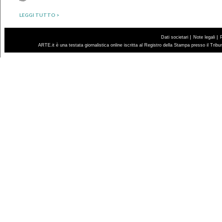
LEGGI TUTTO >
|
|
Dati societari
Note legali
ARTE.it è una testata giornalistica online iscritta al Registro della Stampa presso il Trib