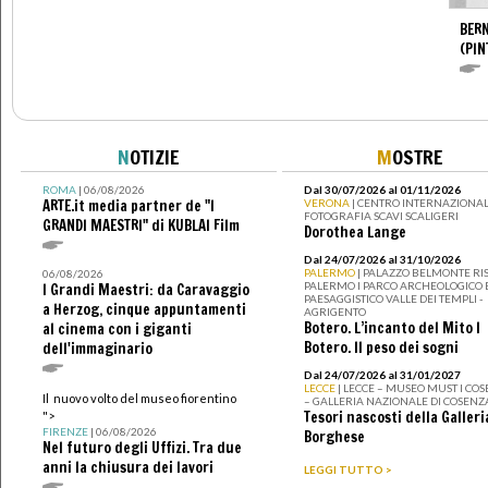
BERN
(PIN
N
OTIZIE
M
OSTRE
ROMA
| 06/08/2026
Dal 30/07/2026 al 01/11/2026
ARTE.it media partner de "I
VERONA
| CENTRO INTERNAZIONAL
FOTOGRAFIA SCAVI SCALIGERI
GRANDI MAESTRI" di KUBLAI Film
Dorothea Lange
Dal 24/07/2026 al 31/10/2026
PALERMO
| PALAZZO BELMONTE RIS
06/08/2026
PALERMO I PARCO ARCHEOLOGICO 
I Grandi Maestri: da Caravaggio
PAESAGGISTICO VALLE DEI TEMPLI -
a Herzog, cinque appuntamenti
AGRIGENTO
Botero. L’incanto del Mito I
al cinema con i giganti
Botero. Il peso dei sogni
dell'immaginario
Dal 24/07/2026 al 31/01/2027
LECCE
| LECCE – MUSEO MUST I CO
Il nuovo volto del museo fiorentino
– GALLERIA NAZIONALE DI COSENZ
Tesori nascosti della Galleri
">
FIRENZE
| 06/08/2026
Borghese
Nel futuro degli Uffizi. Tra due
anni la chiusura dei lavori
LEGGI TUTTO >