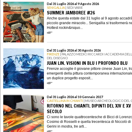
Dal 31 Luglio 2026 al 9 Agosto 2026
SENIGALLIA
| SEDI VARIE
SUMMER JAMBOREE #26
Anche questa estate dal 31 luglio al 9 agosto accadr
piccolo grande miracolo... Senigallia si trasformerà n
Hottest rockin&rsquo...
Dal 31 Luglio 2026 al 30 Agosto 2026
FIRENZE
| PALAZZO MEDICI RICCARDI I ACCADEMIA DELL
DEL DISEGNO
JUAN LIN. VISIONI IN BLU I PROFONDO BLU
Firenze accoglie il giovane pittore cinese Juan Lin, tra
emergenti della pittura contemporanea internazional
un duplice progetto esposit...
Dal 31 Luglio 2026 al 10 Gennaio 2027
CASTELLINA IN CHIANTI
| MUSEO ARCHEOLOGICO DEL 
RITORNO NEL CHIANTI. DIPINTI DEL XIV E XV
SECOLO
Ci sono le tavole quattrocentesche di Bicci di Lorenzo
Cosimo di Rosselli e quella trecentesca di Niccolò di 
Gerini in mostra, tre arti...