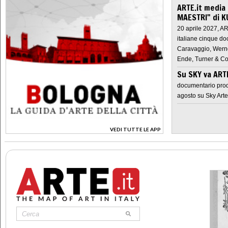
ARTE.it media
MAESTRI" di K
20 aprile 2027, A
italiane cinque do
Caravaggio, Werne
Ende, Turner & Co
Su SKY va AR
documentario prod
agosto su Sky Arte
VEDI TUTTE LE APP
>