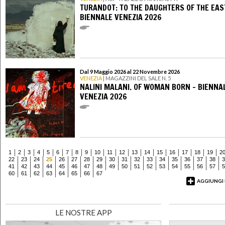
TURANDOT: TO THE DAUGHTERS OF THE EAS
BIENNALE VENEZIA 2026
Dal 9 Maggio 2026 al 22 Novembre 2026
VENEZIA
| MAGAZZINI DEL SALE N. 5
NALINI MALANI. OF WOMAN BORN - BIENNA
VENEZIA 2026
1
2
3
4
5
6
7
8
9
10
11
12
13
14
15
16
17
18
19
2
22
23
24
25
26
27
28
29
30
31
32
33
34
35
36
37
38
3
41
42
43
44
45
46
47
48
49
50
51
52
53
54
55
56
57
5
60
61
62
63
64
65
66
67
AGGIUNGI
LE NOSTRE APP