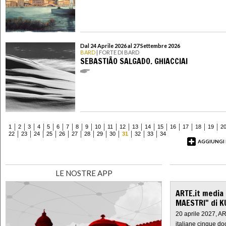
Dal 24 Aprile 2026 al 27 Settembre 2026
BARD
| FORTE DI BARD
SEBASTIÃO SALGADO. GHIACCIAI
1
2
3
4
5
6
7
8
9
10
11
12
13
14
15
16
17
18
19
2
22
23
24
25
26
27
28
29
30
31
32
33
34
AGGIUNGI
LE NOSTRE APP
ARTE.it media
MAESTRI" di K
20 aprile 2027, A
italiane cinque do