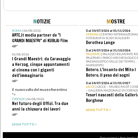
N
OTIZIE
M
OSTRE
ROMA
| 06/08/2026
Dal 30/07/2026 al 01/11/2026
ARTE.it media partner de "I
VERONA
| CENTRO INTERNAZIONAL
FOTOGRAFIA SCAVI SCALIGERI
GRANDI MAESTRI" di KUBLAI Film
Dorothea Lange
Dal 24/07/2026 al 31/10/2026
PALERMO
| PALAZZO BELMONTE RIS
06/08/2026
PALERMO I PARCO ARCHEOLOGICO 
I Grandi Maestri: da Caravaggio
PAESAGGISTICO VALLE DEI TEMPLI -
a Herzog, cinque appuntamenti
AGRIGENTO
Botero. L’incanto del Mito I
al cinema con i giganti
Botero. Il peso dei sogni
dell'immaginario
Dal 24/07/2026 al 31/01/2027
LECCE
| LECCE – MUSEO MUST I CO
Il nuovo volto del museo fiorentino
– GALLERIA NAZIONALE DI COSENZ
Tesori nascosti della Galleri
">
FIRENZE
| 06/08/2026
Borghese
Nel futuro degli Uffizi. Tra due
anni la chiusura dei lavori
LEGGI TUTTO >
LEGGI TUTTO >
|
|
Dati societari
Note legali