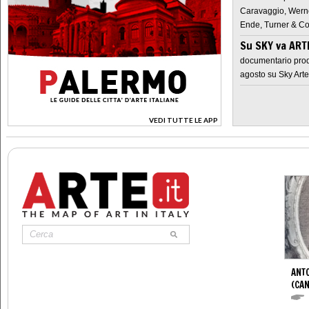
Caravaggio, Werne
Ende, Turner & Co
Su SKY va AR
documentario prod
agosto su Sky Arte
VEDI TUTTE LE APP
>
ANT
(CAN