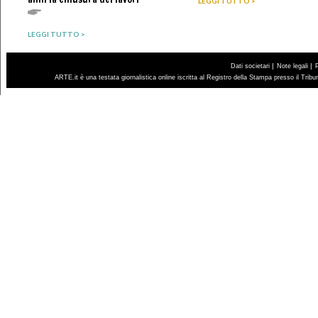
LEGGI TUTTO >
LEGGI TUTTO >
|
|
Dati societari
Note legali
ARTE.it è una testata giornalistica online iscritta al Registro della Stampa presso il Trib