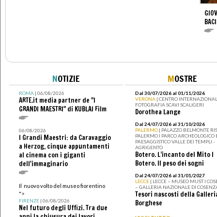
GIOV
BACI
N
OTIZIE
M
OSTRE
ROMA
| 06/08/2026
Dal 30/07/2026 al 01/11/2026
ARTE.it media partner de "I
VERONA
| CENTRO INTERNAZIONAL
FOTOGRAFIA SCAVI SCALIGERI
GRANDI MAESTRI" di KUBLAI Film
Dorothea Lange
Dal 24/07/2026 al 31/10/2026
PALERMO
| PALAZZO BELMONTE RIS
06/08/2026
PALERMO I PARCO ARCHEOLOGICO 
I Grandi Maestri: da Caravaggio
PAESAGGISTICO VALLE DEI TEMPLI -
a Herzog, cinque appuntamenti
AGRIGENTO
Botero. L’incanto del Mito I
al cinema con i giganti
Botero. Il peso dei sogni
dell'immaginario
Dal 24/07/2026 al 31/01/2027
LECCE
| LECCE – MUSEO MUST I CO
Il nuovo volto del museo fiorentino
– GALLERIA NAZIONALE DI COSENZ
Tesori nascosti della Galleri
">
FIRENZE
| 06/08/2026
Borghese
Nel futuro degli Uffizi. Tra due
anni la chiusura dei lavori