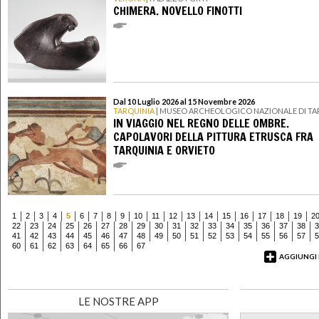
CHIMERA. NOVELLO FINOTTI
Dal 10 Luglio 2026 al 15 Novembre 2026
TARQUINIA
| MUSEO ARCHEOLOGICO NAZIONALE DI TA
IN VIAGGIO NEL REGNO DELLE OMBRE.
CAPOLAVORI DELLA PITTURA ETRUSCA FRA
TARQUINIA E ORVIETO
1
2
3
4
5
6
7
8
9
10
11
12
13
14
15
16
17
18
19
2
22
23
24
25
26
27
28
29
30
31
32
33
34
35
36
37
38
3
41
42
43
44
45
46
47
48
49
50
51
52
53
54
55
56
57
5
60
61
62
63
64
65
66
67
AGGIUNGI
LE NOSTRE APP