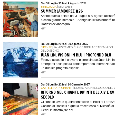
Dal 31 Luglio 2026 al 9 Agosto 2026
SENIGALLIA
| SEDI VARIE
SUMMER JAMBOREE #26
Anche questa estate dal 31 luglio al 9 agosto accadr
piccolo grande miracolo... Senigallia si trasformerà n
Hottest rockin&rsquo...
Dal 31 Luglio 2026 al 30 Agosto 2026
FIRENZE
| PALAZZO MEDICI RICCARDI I ACCADEMIA DELL
DEL DISEGNO
JUAN LIN. VISIONI IN BLU I PROFONDO BLU
Firenze accoglie il giovane pittore cinese Juan Lin, tra
emergenti della pittura contemporanea internazional
un duplice progetto esposit...
Dal 31 Luglio 2026 al 10 Gennaio 2027
CASTELLINA IN CHIANTI
| MUSEO ARCHEOLOGICO DEL 
RITORNO NEL CHIANTI. DIPINTI DEL XIV E XV
SECOLO
Ci sono le tavole quattrocentesche di Bicci di Lorenzo
Cosimo di Rosselli e quella trecentesca di Niccolò di 
Gerini in mostra, tre arti...