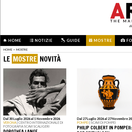
d
HOME
NOTIZIE
GUIDE
MOSTRE
F
HOME
>
MOSTRE
LE
MOSTRE
NOVITÀ
Dal 30 Luglio 2026 al 1 Novembre 2026
Dal 27 Luglio 2026 al 27 Novembre 2
VERONA
| CENTRO INTERNAZIONALE DI
POMPEI
| SCAVI DI POMPEI
PHILIP COLBERT IN POMPEII:
FOTOGRAFIA SCAVI SCALIGERI
DOROTHEA LANGE