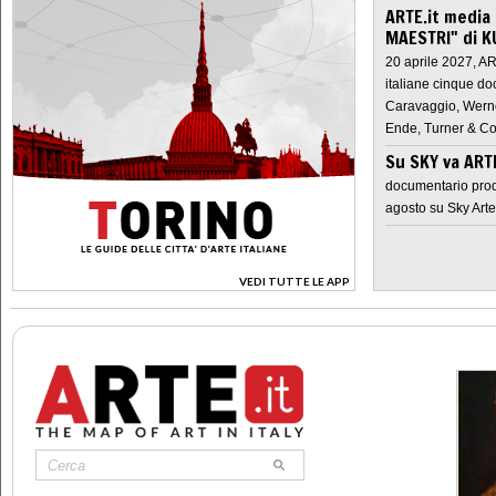
ARTE.it media
MAESTRI" di K
20 aprile 2027, A
italiane cinque do
Caravaggio, Werne
Ende, Turner & Co
Su SKY va AR
documentario prod
agosto su Sky Arte
VEDI TUTTE LE APP
>