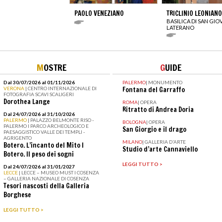
PAOLO VENEZIANO
TRICLINIO LEONIANO
BASILICA DI SAN GIO
LATERANO
M
OSTRE
G
UIDE
Dal 30/07/2026 al 01/11/2026
PALERMO
|
MONUMENTO
VERONA
| CENTRO INTERNAZIONALE DI
Fontana del Garraffo
FOTOGRAFIA SCAVI SCALIGERI
Dorothea Lange
ROMA
|
OPERA
Ritratto di Andrea Doria
Dal 24/07/2026 al 31/10/2026
PALERMO
| PALAZZO BELMONTE RISO -
BOLOGNA
|
OPERA
PALERMO I PARCO ARCHEOLOGICO E
San Giorgio e il drago
PAESAGGISTICO VALLE DEI TEMPLI -
AGRIGENTO
MILANO
|
GALLERIA D'ARTE
Botero. L’incanto del Mito I
Studio d’arte Cannaviello
Botero. Il peso dei sogni
LEGGI TUTTO >
Dal 24/07/2026 al 31/01/2027
LECCE
| LECCE – MUSEO MUST I COSENZA
– GALLERIA NAZIONALE DI COSENZA
Tesori nascosti della Galleria
Borghese
LEGGI TUTTO >