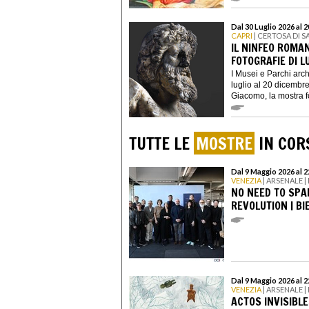
Dal 30 Luglio 2026 al
CAPRI
| CERTOSA DI 
IL NINFEO ROMA
FOTOGRAFIE DI L
I Musei e Parchi arc
luglio al 20 dicembr
Giacomo, la mostra fot
TUTTE LE
MOSTRE
IN CORS
Dal 9 Maggio 2026 al 
VENEZIA
| ARSENALE 
NO NEED TO SPA
REVOLUTION | B
Dal 9 Maggio 2026 al 
VENEZIA
| ARSENALE 
ACTOS INVISIBL