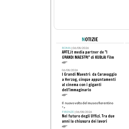
N
OTIZIE
ROMA
| 06/08/2026
ARTE.it media partner de "I
GRANDI MAESTRI" di KUBLAI Film
06/08/2026
I Grandi Maestri: da Caravaggio
a Herzog, cinque appuntamenti
al cinema con i giganti
dell'immaginario
Il nuovo volto del museo fiorentino
">
FIRENZE
| 06/08/2026
Nel futuro degli Uffizi. Tra due
anni la chiusura dei lavori