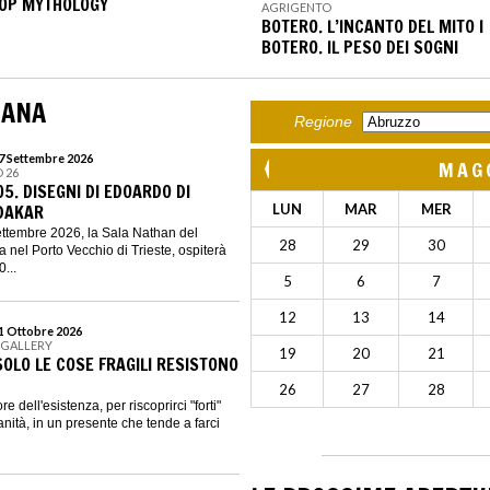
OP MYTHOLOGY
AGRIGENTO
BOTERO. L’INCANTO DEL MITO I
BOTERO. IL PESO DEI SOGNI
MANA
Regione
27 Settembre 2026
MAG
 26
5. DISEGNI DI EDOARDO DI
DAKAR
LUN
MAR
MER
ettembre 2026, la Sala Nathan del
28
29
30
 nel Porto Vecchio di Trieste, ospiterà
...
5
6
7
12
13
14
31 Ottobre 2026
 GALLERY
19
20
21
SOLO LE COSE FRAGILI RESISTONO
26
27
28
re dell'esistenza, per riscoprirci "forti"
nità, in un presente che tende a farci