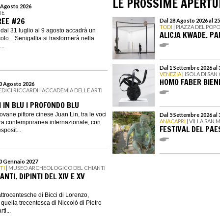
LE PROSSIME APERTU
9 Agosto 2026
IE
EE #26
Dal 28 Agosto 2026 al 2
TODI
| PIAZZA DEL POP
dal 31 luglio al 9 agosto accadrà un
ALICJA KWADE. P
lo... Senigallia si trasformerà nella
..
Dal 1 Settembre 2026 al
VENEZIA
| ISOLA DI SA
HOMO FABER BIENN
30 Agosto 2026
DICI RICCARDI I ACCADEMIA DELLE ARTI
I IN BLU I PROFONDO BLU
iovane pittore cinese Juan Lin, tra le voci
Dal 5 Settembre 2026 al
ANACAPRI
| VILLA SAN
ura contemporanea internazionale, con
FESTIVAL DEL PAE
sposit...
10 Gennaio 2027
TI
| MUSEO ARCHEOLOGICO DEL CHIANTI
NTI. DIPINTI DEL XIV E XV
ttrocentesche di Bicci di Lorenzo,
quella trecentesca di Niccolò di Pietro
ti...