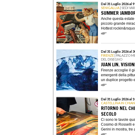
Dal 31 Luglio 2026 al 
SENIGALLIA
| SEDI VAR
SUMMER JAMBOR
Anche questa estate 
piccolo grande miraco
Hottest rockin&rsquo.
Dal 31 Luglio 2026 al 
FIRENZE
| PALAZZO ME
DEL DISEGNO
JUAN LIN. VISION
Firenze accoglie il g
emergenti della pitt
un duplice progetto e
Dal 31 Luglio 2026 al 
CASTELLINA IN CHIAN
RITORNO NEL CHIA
SECOLO
Ci sono le tavole qua
Cosimo di Rosselli e 
Gerini in mostra, tre ar