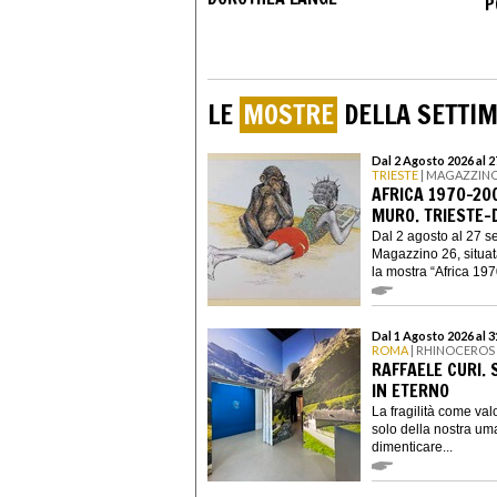
P
LE
MOSTRE
DELLA SETTI
Dal 2 Agosto 2026 al 
TRIESTE
| MAGAZZINO
AFRICA 1970-200
MURO. TRIESTE-
Dal 2 agosto al 27 s
Magazzino 26, situata
la mostra “Africa 1970
Dal 1 Agosto 2026 al 
ROMA
| RHINOCEROS
RAFFAELE CURI. 
IN ETERNO
La fragilità come valo
solo della nostra uma
dimenticare...