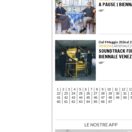
A PAUSE | BIENN
Dal 9 Maggio 2026 al 
VENEZIA
| ARSENALE |
SOUNDTRACK FOR
BIENNALE VENEZ
1
2
3
4
5
6
7
8
9
10
11
12
1
22
23
24
25
26
27
28
29
30
31
41
42
43
44
45
46
47
48
49
50
60
61
62
63
64
65
66
67
LE NOSTRE APP