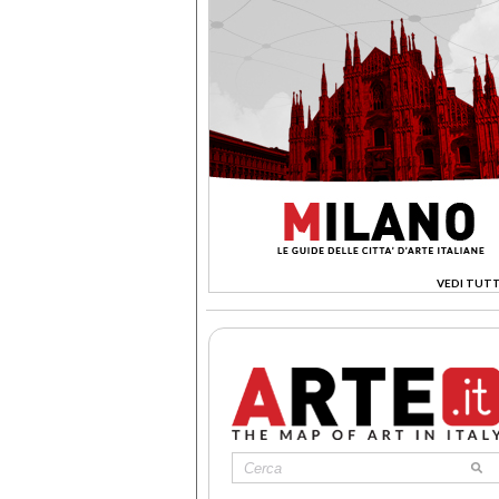
VEDI TUTT
>