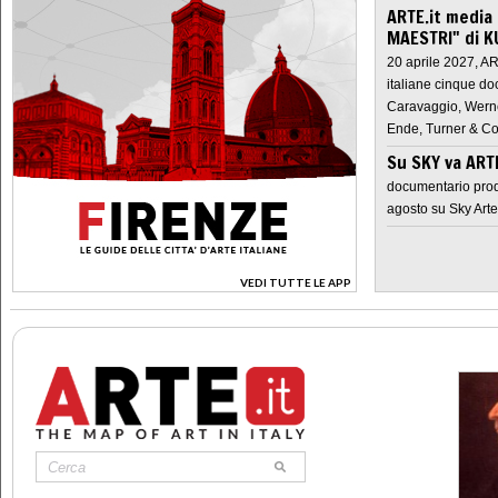
ARTE.it media
MAESTRI" di K
20 aprile 2027, A
italiane cinque do
Caravaggio, Werne
Ende, Turner & Co
Su SKY va AR
documentario prod
agosto su Sky Arte
VEDI TUTTE LE APP
>