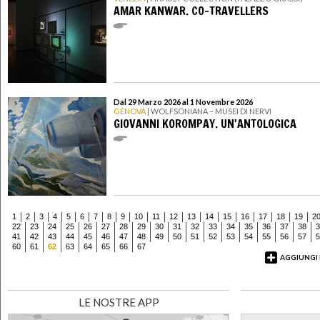
AMAR KANWAR. CO-TRAVELLERS
Dal 29 Marzo 2026 al 1 Novembre 2026
GENOVA
| WOLFSONIANA – MUSEI DI NERVI
GIOVANNI KOROMPAY. UN'ANTOLOGICA
1
2
3
4
5
6
7
8
9
10
11
12
13
14
15
16
17
18
19
2
22
23
24
25
26
27
28
29
30
31
32
33
34
35
36
37
38
3
41
42
43
44
45
46
47
48
49
50
51
52
53
54
55
56
57
5
60
61
62
63
64
65
66
67
AGGIUNGI
LE NOSTRE APP