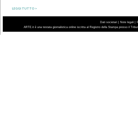
LEGGI TUTTO >
|
|
Dati societari
Note legali
ARTE.it è una testata giornalistica online iscritta al Registro della Stampa presso il Trib