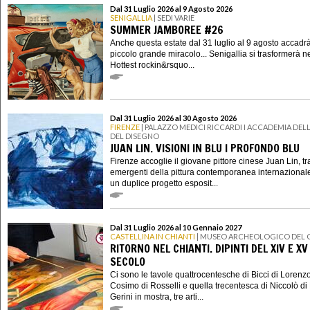
Dal 31 Luglio 2026 al 9 Agosto 2026
SENIGALLIA
| SEDI VARIE
SUMMER JAMBOREE #26
Anche questa estate dal 31 luglio al 9 agosto accadr
piccolo grande miracolo... Senigallia si trasformerà n
Hottest rockin&rsquo...
Dal 31 Luglio 2026 al 30 Agosto 2026
FIRENZE
| PALAZZO MEDICI RICCARDI I ACCADEMIA DELL
DEL DISEGNO
JUAN LIN. VISIONI IN BLU I PROFONDO BLU
Firenze accoglie il giovane pittore cinese Juan Lin, tra
emergenti della pittura contemporanea internazional
un duplice progetto esposit...
Dal 31 Luglio 2026 al 10 Gennaio 2027
CASTELLINA IN CHIANTI
| MUSEO ARCHEOLOGICO DEL 
RITORNO NEL CHIANTI. DIPINTI DEL XIV E XV
SECOLO
Ci sono le tavole quattrocentesche di Bicci di Lorenzo
Cosimo di Rosselli e quella trecentesca di Niccolò di 
Gerini in mostra, tre arti...