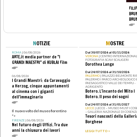
FILI
BRUN
BRU
N
OTIZIE
M
OSTRE
ROMA
| 06/08/2026
Dal 30/07/2026 al 01/11/2026
ARTE.it media partner de "I
VERONA
| CENTRO INTERNAZIONAL
FOTOGRAFIA SCAVI SCALIGERI
GRANDI MAESTRI" di KUBLAI Film
Dorothea Lange
Dal 24/07/2026 al 31/10/2026
PALERMO
| PALAZZO BELMONTE RIS
06/08/2026
PALERMO I PARCO ARCHEOLOGICO 
I Grandi Maestri: da Caravaggio
PAESAGGISTICO VALLE DEI TEMPLI -
a Herzog, cinque appuntamenti
AGRIGENTO
Botero. L’incanto del Mito I
al cinema con i giganti
Botero. Il peso dei sogni
dell'immaginario
Dal 24/07/2026 al 31/01/2027
LECCE
| LECCE – MUSEO MUST I CO
Il nuovo volto del museo fiorentino
– GALLERIA NAZIONALE DI COSENZ
Tesori nascosti della Galleri
">
FIRENZE
| 06/08/2026
Borghese
Nel futuro degli Uffizi. Tra due
anni la chiusura dei lavori
LEGGI TUTTO >