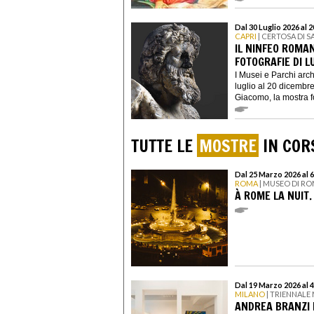
Dal 30 Luglio 2026 al
CAPRI
| CERTOSA DI 
IL NINFEO ROMA
FOTOGRAFIE DI L
I Musei e Parchi arc
luglio al 20 dicembr
Giacomo, la mostra fot
TUTTE LE
MOSTRE
IN CORS
Dal 25 Marzo 2026 al 
ROMA
| MUSEO DI RO
À ROME LA NUIT.
Dal 19 Marzo 2026 al 
MILANO
| TRIENNALE
ANDREA BRANZI 