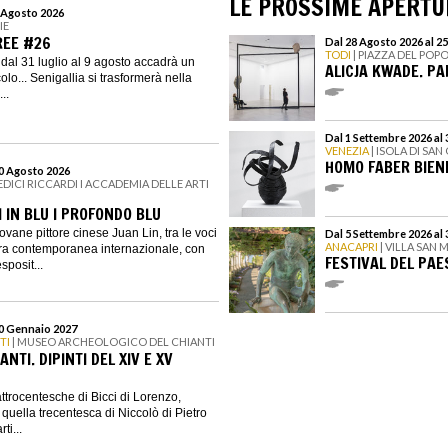
LE PROSSIME APERTU
9 Agosto 2026
IE
EE #26
Dal 28 Agosto 2026 al 2
TODI
| PIAZZA DEL POP
dal 31 luglio al 9 agosto accadrà un
ALICJA KWADE. P
lo... Senigallia si trasformerà nella
..
Dal 1 Settembre 2026 al
VENEZIA
| ISOLA DI SA
HOMO FABER BIENN
30 Agosto 2026
DICI RICCARDI I ACCADEMIA DELLE ARTI
I IN BLU I PROFONDO BLU
iovane pittore cinese Juan Lin, tra le voci
Dal 5 Settembre 2026 al
ANACAPRI
| VILLA SAN
ura contemporanea internazionale, con
FESTIVAL DEL PAE
sposit...
10 Gennaio 2027
TI
| MUSEO ARCHEOLOGICO DEL CHIANTI
NTI. DIPINTI DEL XIV E XV
ttrocentesche di Bicci di Lorenzo,
quella trecentesca di Niccolò di Pietro
ti...