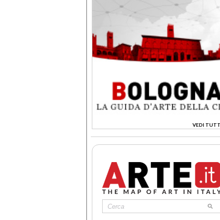
VEDI TUTT
>