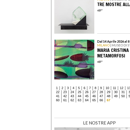
TRE MOSTRE ALL
Dal 14 Aprile 2026 al
MILANO
| MUSEO DI 
MARIA CRISTINA 
METAMORFOSI
1
2
3
4
5
6
7
8
9
10
11
12
1
22
23
24
25
26
27
28
29
30
31
41
42
43
44
45
46
47
48
49
50
60
61
62
63
64
65
66
67
LE NOSTRE APP