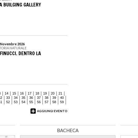
A BUILGING GALLERY
 8 Novembre 2026
STORIA NATURALE
FINUCCI. DENTRO LA
3
14
15
16
17
18
19
20
21
32
33
34
35
36
37
38
39
40
51
52
53
54
55
56
57
58
59
AGGIUNGI EVENTO
BACHECA