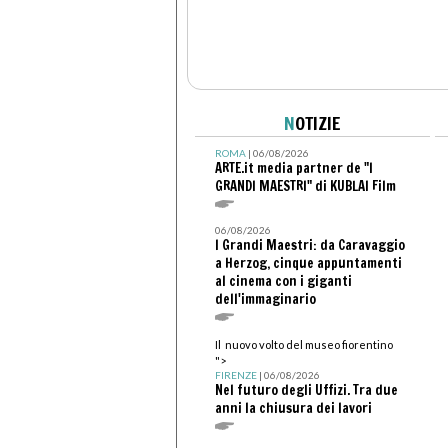
N
OTIZIE
ROMA
| 06/08/2026
ARTE.it media partner de "I
GRANDI MAESTRI" di KUBLAI Film
06/08/2026
I Grandi Maestri: da Caravaggio
a Herzog, cinque appuntamenti
al cinema con i giganti
dell'immaginario
Il nuovo volto del museo fiorentino
">
FIRENZE
| 06/08/2026
Nel futuro degli Uffizi. Tra due
anni la chiusura dei lavori