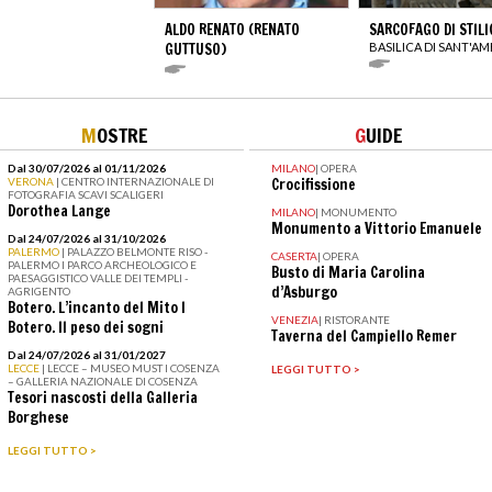
ALDO RENATO (RENATO
SARCOFAGO DI STIL
GUTTUSO)
BASILICA DI SANT'A
M
OSTRE
G
UIDE
Dal 30/07/2026 al 01/11/2026
MILANO
|
OPERA
VERONA
| CENTRO INTERNAZIONALE DI
Crocifissione
FOTOGRAFIA SCAVI SCALIGERI
Dorothea Lange
MILANO
|
MONUMENTO
Monumento a Vittorio Emanuele
Dal 24/07/2026 al 31/10/2026
PALERMO
| PALAZZO BELMONTE RISO -
CASERTA
|
OPERA
PALERMO I PARCO ARCHEOLOGICO E
Busto di Maria Carolina
PAESAGGISTICO VALLE DEI TEMPLI -
d’Asburgo
AGRIGENTO
Botero. L’incanto del Mito I
VENEZIA
|
RISTORANTE
Botero. Il peso dei sogni
Taverna del Campiello Remer
Dal 24/07/2026 al 31/01/2027
LECCE
| LECCE – MUSEO MUST I COSENZA
LEGGI TUTTO >
– GALLERIA NAZIONALE DI COSENZA
Tesori nascosti della Galleria
Borghese
LEGGI TUTTO >