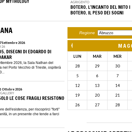
OP MYTHOLOGY
AGRIGENTO
BOTERO. L’INCANTO DEL MITO I
BOTERO. IL PESO DEI SOGNI
MANA
Regione
27 Settembre 2026
MAG
 26
5. DISEGNI DI EDOARDO DI
DAKAR
LUN
MAR
MER
ettembre 2026, la Sala Nathan del
28
29
30
 nel Porto Vecchio di Trieste, ospiterà
...
5
6
7
12
13
14
31 Ottobre 2026
 GALLERY
19
20
21
SOLO LE COSE FRAGILI RESISTONO
26
27
28
re dell'esistenza, per riscoprirci "forti"
nità, in un presente che tende a farci