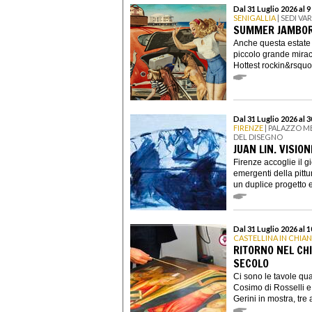
Dal 31 Luglio 2026 al 
SENIGALLIA
| SEDI VAR
SUMMER JAMBOR
Anche questa estate 
piccolo grande miraco
Hottest rockin&rsquo.
Dal 31 Luglio 2026 al 
FIRENZE
| PALAZZO ME
DEL DISEGNO
JUAN LIN. VISION
Firenze accoglie il g
emergenti della pitt
un duplice progetto e
Dal 31 Luglio 2026 al 
CASTELLINA IN CHIAN
RITORNO NEL CHIA
SECOLO
Ci sono le tavole qua
Cosimo di Rosselli e 
Gerini in mostra, tre ar