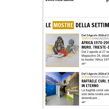
P
LE
MOSTRE
DELLA SETTI
Dal 2 Agosto 2026 al 
TRIESTE
| MAGAZZINO
AFRICA 1970-200
MURO. TRIESTE-
Dal 2 agosto al 27 s
Magazzino 26, situata
la mostra “Africa 1970
Dal 1 Agosto 2026 al 
ROMA
| RHINOCEROS
RAFFAELE CURI. 
IN ETERNO
La fragilità come valo
solo della nostra uma
dimenticare...