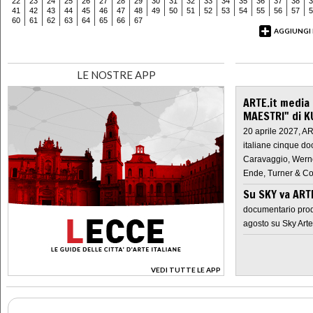
22
23
24
25
26
27
28
29
30
31
32
33
34
35
36
37
38
3
41
42
43
44
45
46
47
48
49
50
51
52
53
54
55
56
57
5
60
61
62
63
64
65
66
67
AGGIUNGI
LE NOSTRE APP
ARTE.it media
MAESTRI" di K
20 aprile 2027, A
italiane cinque do
Caravaggio, Werne
Ende, Turner & Co
Su SKY va AR
documentario prod
agosto su Sky Arte
VEDI TUTTE LE APP
>