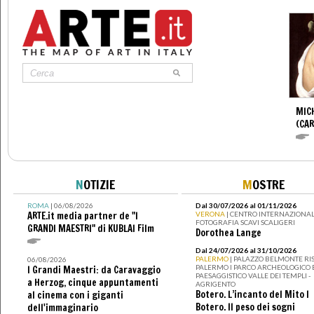
MIC
(CA
N
OTIZIE
M
OSTRE
ROMA
| 06/08/2026
Dal 30/07/2026 al 01/11/2026
ARTE.it media partner de "I
VERONA
| CENTRO INTERNAZIONAL
FOTOGRAFIA SCAVI SCALIGERI
GRANDI MAESTRI" di KUBLAI Film
Dorothea Lange
Dal 24/07/2026 al 31/10/2026
PALERMO
| PALAZZO BELMONTE RIS
06/08/2026
PALERMO I PARCO ARCHEOLOGICO 
I Grandi Maestri: da Caravaggio
PAESAGGISTICO VALLE DEI TEMPLI -
a Herzog, cinque appuntamenti
AGRIGENTO
Botero. L’incanto del Mito I
al cinema con i giganti
Botero. Il peso dei sogni
dell'immaginario