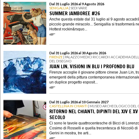
Dal 31 Luglio 2026 al 9 Agosto 2026
SENIGALLIA
| SEDI VARIE
SUMMER JAMBOREE #26
Anche questa estate dal 31 luglio al 9 agosto accadr
piccolo grande miracolo... Senigallia si trasformerà n
Hottest rockin&rsquo...
Dal 31 Luglio 2026 al 30 Agosto 2026
FIRENZE
| PALAZZO MEDICI RICCARDI I ACCADEMIA DELL
DEL DISEGNO
JUAN LIN. VISIONI IN BLU I PROFONDO BLU
Firenze accoglie il giovane pittore cinese Juan Lin, tra
emergenti della pittura contemporanea internazional
un duplice progetto esposit...
Dal 31 Luglio 2026 al 10 Gennaio 2027
CASTELLINA IN CHIANTI
| MUSEO ARCHEOLOGICO DEL 
RITORNO NEL CHIANTI. DIPINTI DEL XIV E XV
SECOLO
Ci sono le tavole quattrocentesche di Bicci di Lorenzo
Cosimo di Rosselli e quella trecentesca di Niccolò di 
Gerini in mostra, tre arti...