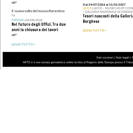
Dal 24/07/2026 al 31/01/2027
LECCE
| LECCE – MUSEO MUST I CO
Il nuovo volto del museo fiorentino
– GALLERIA NAZIONALE DI COSENZ
Tesori nascosti della Galleri
">
FIRENZE
| 06/08/2026
Borghese
Nel futuro degli Uffizi. Tra due
anni la chiusura dei lavori
LEGGI TUTTO >
LEGGI TUTTO >
|
|
Dati societari
Note legali
ARTE.it è una testata giornalistica online iscritta al Registro della Stampa presso il Trib