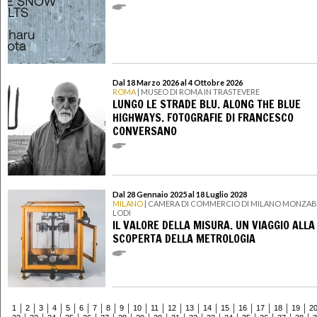
Dal 18 Marzo 2026 al 4 Ottobre 2026
ROMA
| MUSEO DI ROMA IN TRASTEVERE
LUNGO LE STRADE BLU. ALONG THE BLUE
HIGHWAYS. FOTOGRAFIE DI FRANCESCO
CONVERSANO
Dal 28 Gennaio 2025 al 18 Luglio 2028
MILANO
| CAMERA DI COMMERCIO DI MILANO MONZA
LODI
IL VALORE DELLA MISURA. UN VIAGGIO ALLA
SCOPERTA DELLA METROLOGIA
1
2
3
4
5
6
7
8
9
10
11
12
13
14
15
16
17
18
19
2