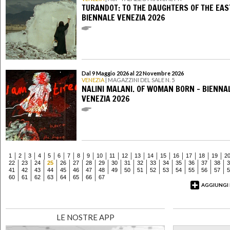
TURANDOT: TO THE DAUGHTERS OF THE EAS
BIENNALE VENEZIA 2026
Dal 9 Maggio 2026 al 22 Novembre 2026
VENEZIA
| MAGAZZINI DEL SALE N. 5
NALINI MALANI. OF WOMAN BORN - BIENNA
VENEZIA 2026
1
2
3
4
5
6
7
8
9
10
11
12
13
14
15
16
17
18
19
2
22
23
24
25
26
27
28
29
30
31
32
33
34
35
36
37
38
3
41
42
43
44
45
46
47
48
49
50
51
52
53
54
55
56
57
5
60
61
62
63
64
65
66
67
AGGIUNGI
LE NOSTRE APP