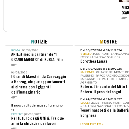
MIC
(CA
N
OTIZIE
M
OSTRE
ROMA
| 06/08/2026
Dal 30/07/2026 al 01/11/2026
ARTE.it media partner de "I
VERONA
| CENTRO INTERNAZIONAL
FOTOGRAFIA SCAVI SCALIGERI
GRANDI MAESTRI" di KUBLAI Film
Dorothea Lange
Dal 24/07/2026 al 31/10/2026
PALERMO
| PALAZZO BELMONTE RIS
06/08/2026
PALERMO I PARCO ARCHEOLOGICO 
I Grandi Maestri: da Caravaggio
PAESAGGISTICO VALLE DEI TEMPLI -
a Herzog, cinque appuntamenti
AGRIGENTO
Botero. L’incanto del Mito I
al cinema con i giganti
Botero. Il peso dei sogni
dell'immaginario
Dal 24/07/2026 al 31/01/2027
LECCE
| LECCE – MUSEO MUST I CO
Il nuovo volto del museo fiorentino
– GALLERIA NAZIONALE DI COSENZ
Tesori nascosti della Galleri
">
FIRENZE
| 06/08/2026
Borghese
Nel futuro degli Uffizi. Tra due
anni la chiusura dei lavori
LEGGI TUTTO >