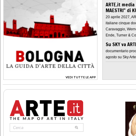
ARTE.it media
MAESTRI" di K
20 aprile 2027, A
italiane cinque do
Caravaggio, Werne
Ende, Turner & Co
Su SKY va AR
documentario prod
agosto su Sky Arte
VEDI TUTTE LE APP
>