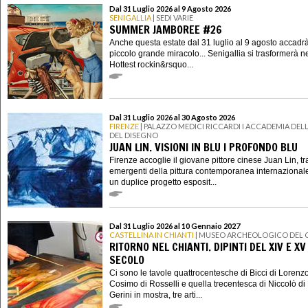
Dal 31 Luglio 2026 al 9 Agosto 2026
SENIGALLIA
| SEDI VARIE
SUMMER JAMBOREE #26
Anche questa estate dal 31 luglio al 9 agosto accadr
piccolo grande miracolo... Senigallia si trasformerà n
Hottest rockin&rsquo...
Dal 31 Luglio 2026 al 30 Agosto 2026
FIRENZE
| PALAZZO MEDICI RICCARDI I ACCADEMIA DELL
DEL DISEGNO
JUAN LIN. VISIONI IN BLU I PROFONDO BLU
Firenze accoglie il giovane pittore cinese Juan Lin, tra
emergenti della pittura contemporanea internazional
un duplice progetto esposit...
Dal 31 Luglio 2026 al 10 Gennaio 2027
CASTELLINA IN CHIANTI
| MUSEO ARCHEOLOGICO DEL 
RITORNO NEL CHIANTI. DIPINTI DEL XIV E XV
SECOLO
Ci sono le tavole quattrocentesche di Bicci di Lorenzo
Cosimo di Rosselli e quella trecentesca di Niccolò di 
Gerini in mostra, tre arti...