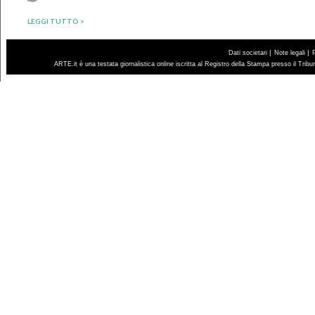
LEGGI TUTTO >
|
|
Dati societari
Note legali
ARTE.it è una testata giornalistica online iscritta al Registro della Stampa presso il Trib