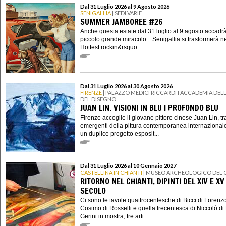
Dal 31 Luglio 2026 al 9 Agosto 2026
SENIGALLIA
| SEDI VARIE
SUMMER JAMBOREE #26
Anche questa estate dal 31 luglio al 9 agosto accadr
piccolo grande miracolo... Senigallia si trasformerà n
Hottest rockin&rsquo...
Dal 31 Luglio 2026 al 30 Agosto 2026
FIRENZE
| PALAZZO MEDICI RICCARDI I ACCADEMIA DELL
DEL DISEGNO
JUAN LIN. VISIONI IN BLU I PROFONDO BLU
Firenze accoglie il giovane pittore cinese Juan Lin, tra
emergenti della pittura contemporanea internazional
un duplice progetto esposit...
Dal 31 Luglio 2026 al 10 Gennaio 2027
CASTELLINA IN CHIANTI
| MUSEO ARCHEOLOGICO DEL 
RITORNO NEL CHIANTI. DIPINTI DEL XIV E XV
SECOLO
Ci sono le tavole quattrocentesche di Bicci di Lorenzo
Cosimo di Rosselli e quella trecentesca di Niccolò di 
Gerini in mostra, tre arti...