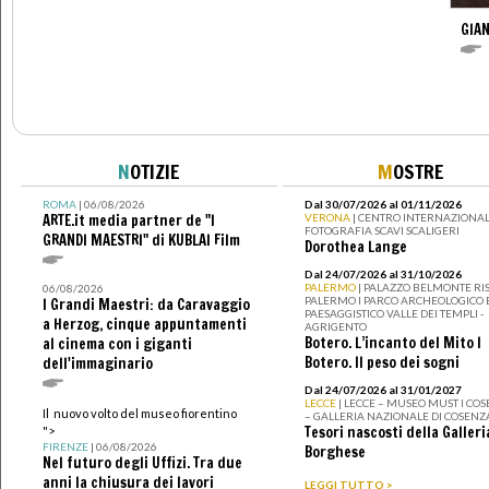
GIAN
N
OTIZIE
M
OSTRE
ROMA
| 06/08/2026
Dal 30/07/2026 al 01/11/2026
ARTE.it media partner de "I
VERONA
| CENTRO INTERNAZIONAL
FOTOGRAFIA SCAVI SCALIGERI
GRANDI MAESTRI" di KUBLAI Film
Dorothea Lange
Dal 24/07/2026 al 31/10/2026
PALERMO
| PALAZZO BELMONTE RIS
06/08/2026
PALERMO I PARCO ARCHEOLOGICO 
I Grandi Maestri: da Caravaggio
PAESAGGISTICO VALLE DEI TEMPLI -
a Herzog, cinque appuntamenti
AGRIGENTO
Botero. L’incanto del Mito I
al cinema con i giganti
Botero. Il peso dei sogni
dell'immaginario
Dal 24/07/2026 al 31/01/2027
LECCE
| LECCE – MUSEO MUST I CO
Il nuovo volto del museo fiorentino
– GALLERIA NAZIONALE DI COSENZ
Tesori nascosti della Galleri
">
FIRENZE
| 06/08/2026
Borghese
Nel futuro degli Uffizi. Tra due
anni la chiusura dei lavori
LEGGI TUTTO >