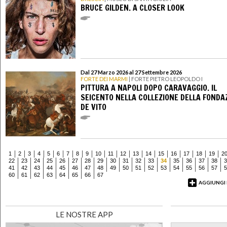
BRUCE GILDEN. A CLOSER LOOK
Dal 27 Marzo 2026 al 27 Settembre 2026
FORTE DEI MARMI
| FORTE PIETRO LEOPOLDO I
PITTURA A NAPOLI DOPO CARAVAGGIO. IL
SEICENTO NELLA COLLEZIONE DELLA FONDA
DE VITO
1
2
3
4
5
6
7
8
9
10
11
12
13
14
15
16
17
18
19
2
22
23
24
25
26
27
28
29
30
31
32
33
34
35
36
37
38
3
41
42
43
44
45
46
47
48
49
50
51
52
53
54
55
56
57
5
60
61
62
63
64
65
66
67
AGGIUNGI
LE NOSTRE APP