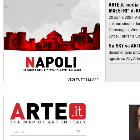
ARTE.it media
MAESTRI" di K
20 aprile 2027, A
italiane cinque do
Caravaggio, Werne
Ende, Turner & Co
Su SKY va AR
documentario prod
agosto su Sky Arte
VEDI TUTTE LE APP
>