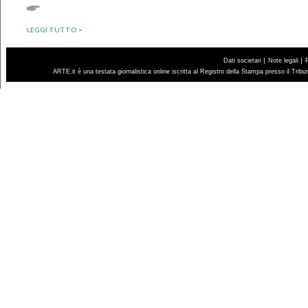
LEGGI TUTTO >
|
|
Dati societari
Note legali
ARTE.it è una testata giornalistica online iscritta al Registro della Stampa presso il Trib