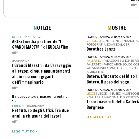
N
OTIZIE
M
OSTRE
ROMA
| 06/08/2026
Dal 30/07/2026 al 01/11/2026
ARTE.it media partner de "I
VERONA
| CENTRO INTERNAZIONAL
FOTOGRAFIA SCAVI SCALIGERI
GRANDI MAESTRI" di KUBLAI Film
Dorothea Lange
Dal 24/07/2026 al 31/10/2026
PALERMO
| PALAZZO BELMONTE RIS
06/08/2026
PALERMO I PARCO ARCHEOLOGICO 
I Grandi Maestri: da Caravaggio
PAESAGGISTICO VALLE DEI TEMPLI -
a Herzog, cinque appuntamenti
AGRIGENTO
Botero. L’incanto del Mito I
al cinema con i giganti
Botero. Il peso dei sogni
dell'immaginario
Dal 24/07/2026 al 31/01/2027
LECCE
| LECCE – MUSEO MUST I CO
Il nuovo volto del museo fiorentino
– GALLERIA NAZIONALE DI COSENZ
Tesori nascosti della Galleri
">
FIRENZE
| 06/08/2026
Borghese
Nel futuro degli Uffizi. Tra due
anni la chiusura dei lavori
LEGGI TUTTO >
LEGGI TUTTO >