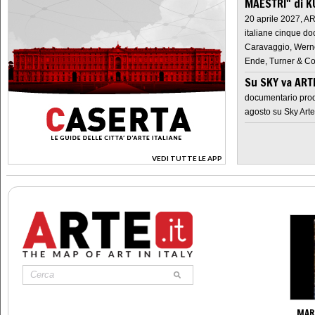
MAESTRI" di K
20 aprile 2027, A
italiane cinque do
Caravaggio, Werne
Ende, Turner & Co
Su SKY va AR
documentario prod
agosto su Sky Arte
VEDI TUTTE LE APP
>
MAR