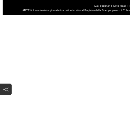
|
|
Dati societari
Note legali
ARTE.it è una testata giornalistica online iscritta al Registro della Stampa presso il Trib