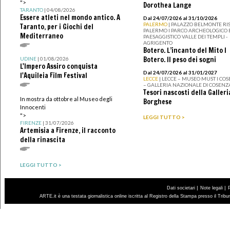
">
Dorothea Lange
TARANTO
| 04/08/2026
Essere atleti nel mondo antico. A
Dal 24/07/2026 al 31/10/2026
PALERMO
| PALAZZO BELMONTE RIS
Taranto, per i Giochi del
PALERMO I PARCO ARCHEOLOGICO 
Mediterraneo
PAESAGGISTICO VALLE DEI TEMPLI -
AGRIGENTO
Botero. L’incanto del Mito I
Botero. Il peso dei sogni
UDINE
| 01/08/2026
L'Impero Assiro conquista
Dal 24/07/2026 al 31/01/2027
l'Aquileia Film Festival
LECCE
| LECCE – MUSEO MUST I CO
– GALLERIA NAZIONALE DI COSENZ
Tesori nascosti della Galleri
In mostra da ottobre al Museo degli
Borghese
Innocenti
">
LEGGI TUTTO >
FIRENZE
| 31/07/2026
Artemisia a Firenze, il racconto
della rinascita
LEGGI TUTTO >
|
|
Dati societari
Note legali
ARTE.it è una testata giornalistica online iscritta al Registro della Stampa presso il Trib