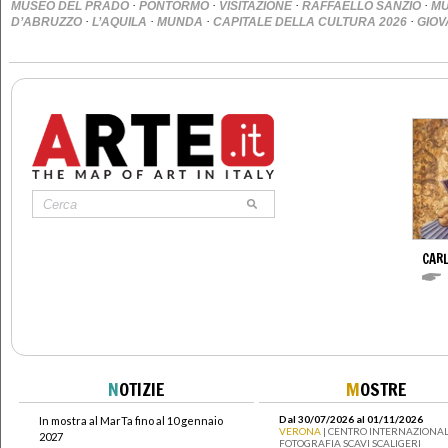
·
·
·
·
MUSEO DEL PRADO
PONTORMO
VISITAZIONE
RAFFAELLO SANZIO
MU
·
·
·
·
D’ABRUZZO
L’AQUILA
MUNDA
CAPITALE DELLA CULTURA 2026
GIOV
CARL
N
OTIZIE
M
OSTRE
Dal 30/07/2026 al 01/11/2026
In mostra al MarTa fino al 10 gennaio
VERONA
| CENTRO INTERNAZIONAL
2027
FOTOGRAFIA SCAVI SCALIGERI