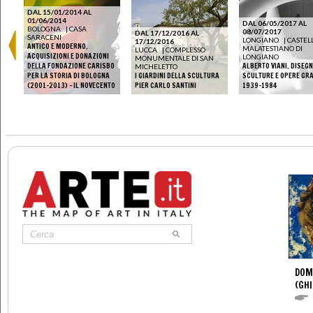
DAL 15/01/2014 AL
01/06/2014
DAL 06/05/2017 AL
BOLOGNA
|
CASA
08/07/2017
DAL 17/12/2016 AL
SARACENI
LONGIANO
|
CASTEL
17/12/2016
ANTICO E MODERNO.
MALATESTIANO DI
LUCCA
|
COMPLESSO
ACQUISIZIONI E DONAZIONI
LONGIANO
MONUMENTALE DI SAN
DELLA FONDAZIONE CARISBO
ALBERTO VIANI. DISEGN
MICHELETTO
PER LA STORIA DI BOLOGNA
I GIARDINI DELLA SCULTURA
SCULTURE E OPERE GR
(2001-2013) - IL NOVECENTO
PIER CARLO SANTINI
1939-1984
DOM
(GHI