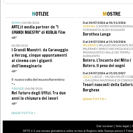
N
OTIZIE
M
OSTRE
ROMA
| 06/08/2026
Dal 30/07/2026 al 01/11/2026
ARTE.it media partner de "I
VERONA
| CENTRO INTERNAZIONAL
FOTOGRAFIA SCAVI SCALIGERI
GRANDI MAESTRI" di KUBLAI Film
Dorothea Lange
Dal 24/07/2026 al 31/10/2026
PALERMO
| PALAZZO BELMONTE RIS
06/08/2026
PALERMO I PARCO ARCHEOLOGICO 
I Grandi Maestri: da Caravaggio
PAESAGGISTICO VALLE DEI TEMPLI -
a Herzog, cinque appuntamenti
AGRIGENTO
Botero. L’incanto del Mito I
al cinema con i giganti
Botero. Il peso dei sogni
dell'immaginario
Dal 24/07/2026 al 31/01/2027
LECCE
| LECCE – MUSEO MUST I CO
Il nuovo volto del museo fiorentino
– GALLERIA NAZIONALE DI COSENZ
Tesori nascosti della Galleri
">
FIRENZE
| 06/08/2026
Borghese
Nel futuro degli Uffizi. Tra due
anni la chiusura dei lavori
LEGGI TUTTO >
LEGGI TUTTO >
|
|
Dati societari
Note legali
ARTE.it è una testata giornalistica online iscritta al Registro della Stampa presso il Trib