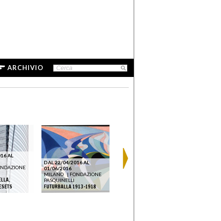
ARCHIVIO
16 AL
DAL 21/10/2016 AL
DAL 22/06
03/12/2016
14/08/201
DAL 22/04/2016 AL
NDAZIONE
MILANO
|
FONDAZIONE
MILANO
01/06/2016
PASQUINELLI
PASQUINEL
MILANO
|
FONDAZIONE
ELLA.
GEOMETRIE E LIRISMI
BAGUTTA, I
PASQUINELLI
ESETS
FUTURBALLA 1913-1918
INTORNO AL 1930
RECUPERA