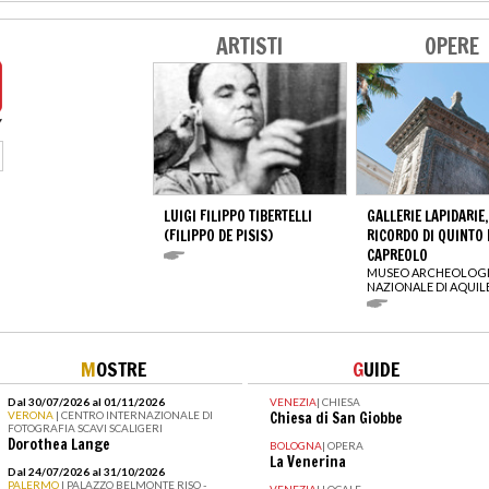
ARTISTI
OPERE
LUIGI FILIPPO TIBERTELLI
GALLERIE LAPIDARIE,
(FILIPPO DE PISIS)
RICORDO DI QUINTO 
CAPREOLO
MUSEO ARCHEOLOG
NAZIONALE DI AQUIL
M
OSTRE
G
UIDE
Dal 30/07/2026 al 01/11/2026
VENEZIA
|
CHIESA
VERONA
| CENTRO INTERNAZIONALE DI
Chiesa di San Giobbe
FOTOGRAFIA SCAVI SCALIGERI
Dorothea Lange
BOLOGNA
|
OPERA
La Venerina
Dal 24/07/2026 al 31/10/2026
PALERMO
| PALAZZO BELMONTE RISO -