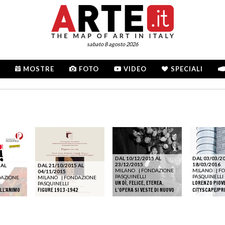
sabato 8 agosto 2026
MOSTRE
FOTO
VIDEO
SPECIALI
DAL 10/12/2015 AL
DAL 03/03/20
23/12/2015
18/03/2016
 AL
DAL 21/10/2015 AL
MILANO
|
FONDAZIONE
MILANO
|
FO
04/11/2015
PASQUINELLI
PASQUINELLI
AZIONE
MILANO
|
FONDAZIONE
UN DÌ, FELICE, ETEREA.
LORENZO PIOV
PASQUINELLI
ELL'ANIMO
FIGURE 1913-1942
L’OPERA SI VESTE DI NUOVO
CITYSCAPE/PR