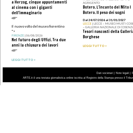
a Herzog, cinque appuntamenti
AGRIGENTO
Botero. L’incanto del Mito I
al cinema con i giganti
Botero. Il peso dei sogni
dell'immaginario
Dal 24/07/2026 al 31/01/2027
LECCE
| LECCE – MUSEO MUST I CO
Il nuovo volto del museo fiorentino
– GALLERIA NAZIONALE DI COSENZ
Tesori nascosti della Galleri
">
FIRENZE
| 06/08/2026
Borghese
Nel futuro degli Uffizi. Tra due
anni la chiusura dei lavori
LEGGI TUTTO >
LEGGI TUTTO >
|
|
Dati societari
Note legali
ARTE.it è una testata giornalistica online iscritta al Registro della Stampa presso il Trib