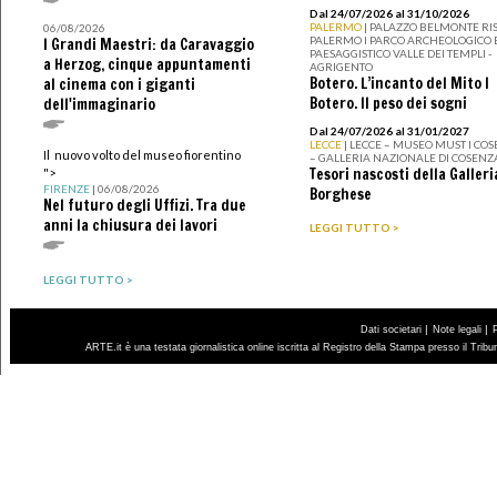
Dal 24/07/2026 al 31/10/2026
PALERMO
| PALAZZO BELMONTE RIS
06/08/2026
PALERMO I PARCO ARCHEOLOGICO 
I Grandi Maestri: da Caravaggio
PAESAGGISTICO VALLE DEI TEMPLI -
a Herzog, cinque appuntamenti
AGRIGENTO
Botero. L’incanto del Mito I
al cinema con i giganti
Botero. Il peso dei sogni
dell'immaginario
Dal 24/07/2026 al 31/01/2027
LECCE
| LECCE – MUSEO MUST I CO
Il nuovo volto del museo fiorentino
– GALLERIA NAZIONALE DI COSENZ
Tesori nascosti della Galleri
">
FIRENZE
| 06/08/2026
Borghese
Nel futuro degli Uffizi. Tra due
anni la chiusura dei lavori
LEGGI TUTTO >
LEGGI TUTTO >
|
|
Dati societari
Note legali
ARTE.it è una testata giornalistica online iscritta al Registro della Stampa presso il Trib