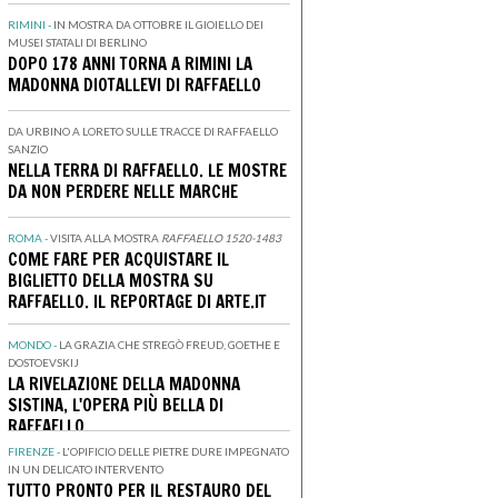
RIMINI -
IN MOSTRA DA OTTOBRE IL GIOIELLO DEI
MUSEI STATALI DI BERLINO
DOPO 178 ANNI TORNA A RIMINI LA
MADONNA DIOTALLEVI DI RAFFAELLO
DA URBINO A LORETO SULLE TRACCE DI RAFFAELLO
SANZIO
NELLA TERRA DI RAFFAELLO. LE MOSTRE
DA NON PERDERE NELLE MARCHE
ROMA -
VISITA ALLA MOSTRA
RAFFAELLO 1520-1483
COME FARE PER ACQUISTARE IL
BIGLIETTO DELLA MOSTRA SU
RAFFAELLO. IL REPORTAGE DI ARTE.IT
MONDO -
LA GRAZIA CHE STREGÒ FREUD, GOETHE E
DOSTOEVSKIJ
LA RIVELAZIONE DELLA MADONNA
SISTINA, L'OPERA PIÙ BELLA DI
RAFFAELLO
FIRENZE -
L'OPIFICIO DELLE PIETRE DURE IMPEGNATO
IN UN DELICATO INTERVENTO
TUTTO PRONTO PER IL RESTAURO DEL