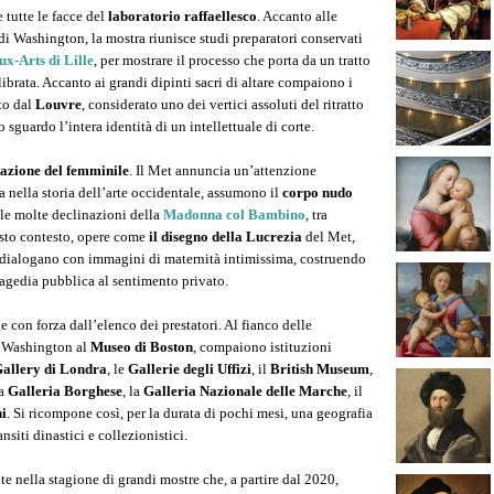
e tutte le facce del
laboratorio raffaellesco
. Accanto alle
 Washington, la mostra riunisce studi preparatori conservati
ux-Arts di Lille
, per mostrare il processo che porta da un tratto
brata. Accanto ai grandi dipinti sacri di altare compaiono i
to dal
Louvre
, considerato uno dei vertici assoluti del ritratto
 sguardo l’intera identità di un intellettuale di corte.
azione del femminile
. Il Met annuncia un’attenzione
ta nella storia dell’arte occidentale, assumono il
corpo nudo
lle molte declinazioni della
Madonna col Bambino
, tra
esto contesto, opere come
il disegno della Lucrezia
del Met,
o, dialogano con immagini di maternità intimissima, costruendo
tragedia pubblica al sentimento privato.
e con forza dall’elenco dei prestatori. Al fianco delle
 Washington al
Museo di Boston
, compaiono istituzioni
Gallery di Londra
, le
Gallerie degli Uffizi
, il
British Museum
,
la
Galleria Borghese
, la
Galleria Nazionale delle Marche
, il
i
. Si ricompone così, per la durata di pochi mesi, una geografia
nsiti dinastici e collezionistici.
e nella stagione di grandi mostre che, a partire dal 2020,