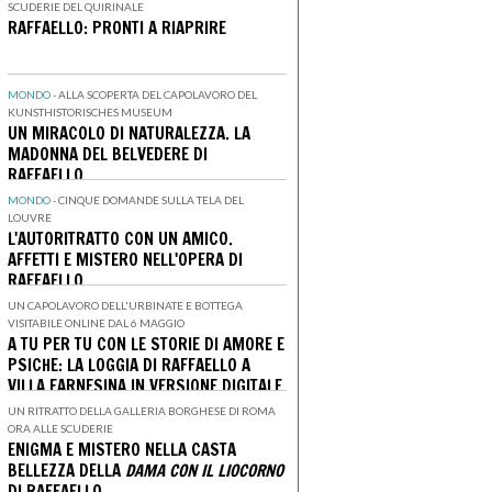
SCUDERIE DEL QUIRINALE
RAFFAELLO: PRONTI A RIAPRIRE
MONDO -
ALLA SCOPERTA DEL CAPOLAVORO DEL
KUNSTHISTORISCHES MUSEUM
UN MIRACOLO DI NATURALEZZA. LA
MADONNA DEL BELVEDERE DI
RAFFAELLO
MONDO -
CINQUE DOMANDE SULLA TELA DEL
LOUVRE
L'AUTORITRATTO CON UN AMICO.
AFFETTI E MISTERO NELL'OPERA DI
RAFFAELLO
UN CAPOLAVORO DELL'URBINATE E BOTTEGA
VISITABILE ONLINE DAL 6 MAGGIO
A TU PER TU CON LE STORIE DI AMORE E
PSICHE: LA LOGGIA DI RAFFAELLO A
VILLA FARNESINA IN VERSIONE DIGITALE
UN RITRATTO DELLA GALLERIA BORGHESE DI ROMA
ORA ALLE SCUDERIE
ENIGMA E MISTERO NELLA CASTA
BELLEZZA DELLA
DAMA CON IL LIOCORNO
DI RAFFAELLO