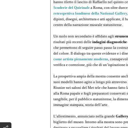
hanno riletto il lascito di Raffaello nel quinto 
Scuderie del Quirinale
a Roma, con oltre duecen
retrospettiva londinese della National Gallery
dipinti, disegni, architettura e arti applicate, il 
centro della narrazione museale statunitense.
Un ruolo non secondario è affidato agli
strument
risultati più recenti delle
indagini diagnostiche
che permettono di seguire passo passo la costruzi
del colore. Il dialogo tra queste evidenze e i dis
come artista pienamente moderno
, consapevol
verifica e correzione, più che di un’ispirazione 
La prospettiva ampia della mostra consente anche
suoi modelli hanno agito a lungo più attraverso l
Riunire nei saloni del Met tele che hanno fatto l
alla Roma papale e fogli preparatori conservati 
tangibile, per il pubblico statunitense, la dimen
immagine stampata, storia dell’arte.
L’allestimento, annunciato nella grande
Galler
biglietto del museo. Intorno alla mostra sono prev
destinato a raccogliere i risultati del lavoro pre