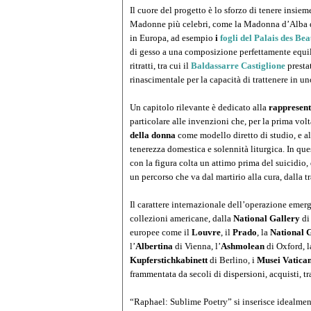
Il cuore del progetto è lo sforzo di tenere insiem
Madonne più celebri, come la Madonna d’Alba di
in Europa, ad esempio
i
fogli del Palais des Bea
di gesso a una composizione perfettamente equili
ritratti, tra cui il
Baldassarre Castiglione
presta
rinascimentale per la capacità di trattenere in uno
Un capitolo rilevante è dedicato alla
rappresent
particolare alle invenzioni che, per la prima vol
della donna
come modello diretto di studio, e a
tenerezza domestica e solennità liturgica. In qu
con la figura colta un attimo prima del suicidi
un percorso che va dal martirio alla cura, dalla 
Il carattere internazionale dell’operazione emerg
collezioni americane, dalla
National Gallery
di
europee come il
Louvre
, il
Prado
, la
National 
l’
Albertina
di Vienna, l’
Ashmolean
di Oxford, 
Kupferstichkabinett
di Berlino, i
Musei Vatican
frammentata da secoli di dispersioni, acquisti, tra
“Raphael: Sublime Poetry” si inserisce idealment