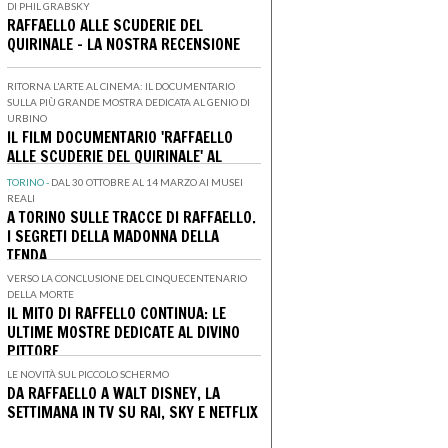
DI PHIL GRABSKY
RAFFAELLO ALLE SCUDERIE DEL
QUIRINALE - LA NOSTRA RECENSIONE
RITORNA L'ARTE AL CINEMA: IL DOCUMENTARIO
SULLA PIÙ GRANDE MOSTRA DEDICATA AL GENIO DI
URBINO
IL FILM DOCUMENTARIO 'RAFFAELLO
ALLE SCUDERIE DEL QUIRINALE' AL
CINEMA IL 13, 14 E 15 SETTEMBRE
TORINO -
DAL 30 OTTOBRE AL 14 MARZO AI MUSEI
REALI
A TORINO SULLE TRACCE DI RAFFAELLO.
I SEGRETI DELLA MADONNA DELLA
TENDA
VERSO LA CONCLUSIONE DEL CINQUECENTENARIO
DELLA MORTE
IL MITO DI RAFFELLO CONTINUA: LE
ULTIME MOSTRE DEDICATE AL DIVINO
PITTORE
LE NOVITÀ SUL PICCOLO SCHERMO
DA RAFFAELLO A WALT DISNEY, LA
SETTIMANA IN TV SU RAI, SKY E NETFLIX