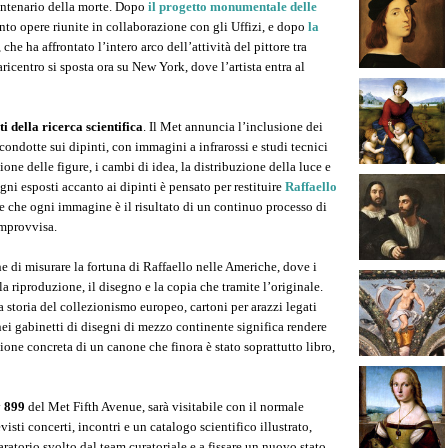
centenario della morte. Dopo
il progetto monumentale delle
to opere riunite in collaborazione con gli Uffizi, e dopo
la
, che ha affrontato l’intero arco dell’attività del pittore tra
baricentro si sposta ora su New York, dove l’artista entra al
i della ricerca scientifica
. Il Met annuncia l’inclusione dei
condotte sui dipinti, con immagini a infrarossi e studi tecnici
one delle figure, i cambi di idea, la distribuzione della luce e
egni esposti accanto ai dipinti è pensato per restituire
Raffaello
e che ogni immagine è il risultato di un continuo processo di
improvvisa.
 di misurare la fortuna di Raffaello nelle Americhe, dove i
a riproduzione, il disegno e la copia che tramite l’originale.
a storia del collezionismo europeo, cartoni per arazzi legati
nei gabinetti di disegni di mezzo continente significa rendere
sione concreta di un canone che finora è stato soprattutto libro,
y 899
del Met Fifth Avenue, sarà visitabile con il normale
isti concerti, incontri e un catalogo scientifico illustrato,
paratorio svolto dal team curatoriale e a fissare un nuovo stato