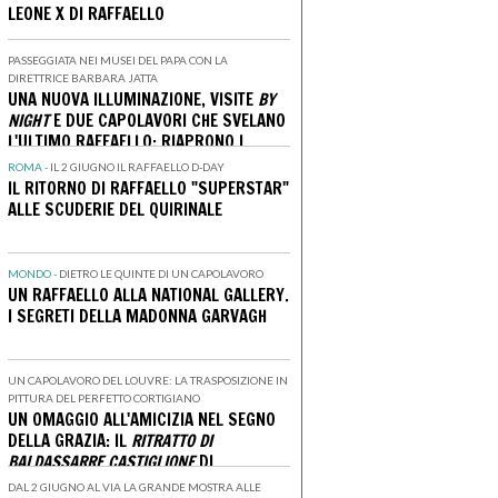
LEONE X DI RAFFAELLO
PASSEGGIATA NEI MUSEI DEL PAPA CON LA
DIRETTRICE BARBARA JATTA
UNA NUOVA ILLUMINAZIONE, VISITE
BY
NIGHT
E DUE CAPOLAVORI CHE SVELANO
L'ULTIMO RAFFAELLO: RIAPRONO I
MUSEI VATICANI
ROMA -
IL 2 GIUGNO IL RAFFAELLO D-DAY
IL RITORNO DI RAFFAELLO "SUPERSTAR"
ALLE SCUDERIE DEL QUIRINALE
MONDO -
DIETRO LE QUINTE DI UN CAPOLAVORO
UN RAFFAELLO ALLA NATIONAL GALLERY.
I SEGRETI DELLA MADONNA GARVAGH
UN CAPOLAVORO DEL LOUVRE: LA TRASPOSIZIONE IN
PITTURA DEL PERFETTO CORTIGIANO
UN OMAGGIO ALL'AMICIZIA NEL SEGNO
DELLA GRAZIA: IL
RITRATTO DI
BALDASSARRE CASTIGLIONE
DI
RAFFAELLO
DAL 2 GIUGNO AL VIA LA GRANDE MOSTRA ALLE