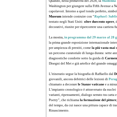
Quando, nella primavera del 2026, la
Madonna 
Washington per giungere sulla Fifth Avenue a New
capolavori. Intorno a quel tondo perfetto, simbo
Museum
intende costruire con “
Raphael: Subli
tentato negli Stati Uniti:
oltre duecento opere
, 
decorativi, riunite per ripercorrere una carriera 
La mostra,
in programma dal 29 marzo al 28 
la prima grande esposizione internazionale inte
per ampiezza di prestiti, come
la più vasta mai 
un percorso curatoriale di lunga durata: sette ann
diagnostiche condotte sotto la guida di
Carmen
Disegni del Met e già artefice del grande omag
L’itinerario segue la biografia di Raffaello dal
D
giovanili, ancora debitrici delle lezioni di
Peru
chiamato a decorare
le Stanze vaticane
e a misur
L’impianto cronologico è attraversato da nuclei 
varianti, ripensamenti, dialogo serrato tra carta e
Poetry”, che richiama
la formazione del pittore
del tempo, da cui nasce una pittura capace di tra
Rinascimento.