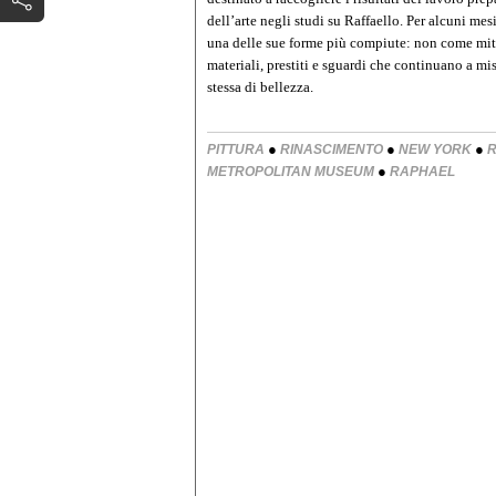
dell’arte negli studi su Raffaello. Per alcuni mesi
una delle sue forme più compiute: non come mito 
materiali, prestiti e sguardi che continuano a mis
stessa di bellezza.
●
●
●
PITTURA
RINASCIMENTO
NEW YORK
R
●
METROPOLITAN MUSEUM
RAPHAEL