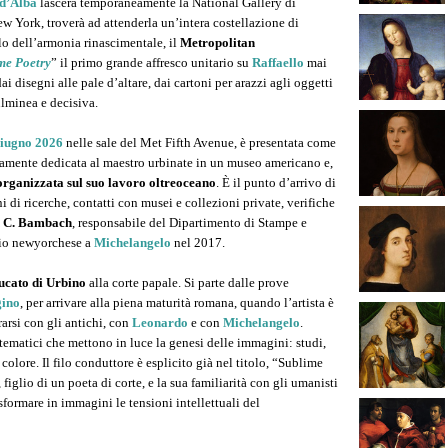
d’Alba
lascerà temporaneamente la National Gallery di
 York, troverà ad attenderla un’intera costellazione di
lo dell’armonia rinascimentale, il
Metropolitan
me Poetry
” il primo grande affresco unitario su
Raffaello
mai
dai disegni alle pale d’altare, dai cartoni per arazzi agli oggetti
fulminea e decisiva.
giugno 2026
nelle sale del Met Fifth Avenue, è presentata come
ramente dedicata al maestro urbinate in un museo americano e,
organizzata sul suo lavoro oltreoceano
. È il punto d’arrivo di
i di ricerche, contatti con musei e collezioni private, verifiche
 C. Bambach
, responsabile del Dipartimento di Stampe e
gio newyorchese a
Michelangelo
nel 2017.
ucato di Urbino
alla corte papale. Si parte dalle prove
gino
, per arrivare alla piena maturità romana, quando l’artista è
arsi con gli antichi, con
Leonardo
e con
Michelangelo
.
tematici che mettono in luce la genesi delle immagini: studi,
 colore. Il filo conduttore è esplicito già nel titolo, “Sublime
, figlio di un poeta di corte, e la sua familiarità con gli umanisti
sformare in immagini le tensioni intellettuali del