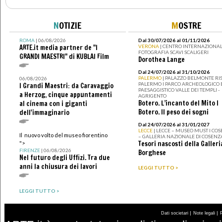
N
OTIZIE
M
OSTRE
ROMA
| 06/08/2026
Dal 30/07/2026 al 01/11/2026
ARTE.it media partner de "I
VERONA
| CENTRO INTERNAZIONAL
FOTOGRAFIA SCAVI SCALIGERI
GRANDI MAESTRI" di KUBLAI Film
Dorothea Lange
Dal 24/07/2026 al 31/10/2026
PALERMO
| PALAZZO BELMONTE RIS
06/08/2026
PALERMO I PARCO ARCHEOLOGICO 
I Grandi Maestri: da Caravaggio
PAESAGGISTICO VALLE DEI TEMPLI -
a Herzog, cinque appuntamenti
AGRIGENTO
Botero. L’incanto del Mito I
al cinema con i giganti
Botero. Il peso dei sogni
dell'immaginario
Dal 24/07/2026 al 31/01/2027
LECCE
| LECCE – MUSEO MUST I CO
Il nuovo volto del museo fiorentino
– GALLERIA NAZIONALE DI COSENZ
Tesori nascosti della Galleri
">
FIRENZE
| 06/08/2026
Borghese
Nel futuro degli Uffizi. Tra due
anni la chiusura dei lavori
LEGGI TUTTO >
LEGGI TUTTO >
|
|
Dati societari
Note legali