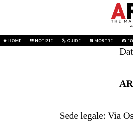
d
HOME
NOTIZIE
GUIDE
MOSTRE
F
Dat
AR
Sede legale: Via O