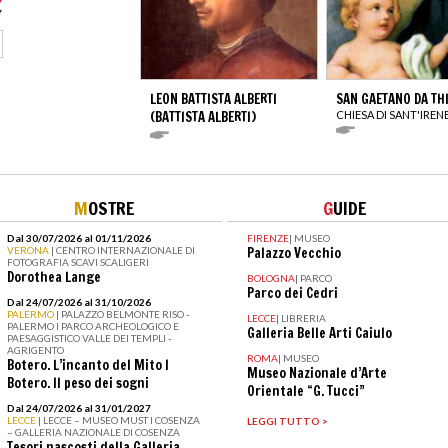
LEON BATTISTA ALBERTI
SAN GAETANO DA TH
(BATTISTA ALBERTI)
CHIESA DI SANT'IREN
M
OSTRE
G
UIDE
Dal 30/07/2026 al 01/11/2026
FIRENZE
|
MUSEO
VERONA
| CENTRO INTERNAZIONALE DI
Palazzo Vecchio
FOTOGRAFIA SCAVI SCALIGERI
Dorothea Lange
BOLOGNA
|
PARCO
Parco dei Cedri
Dal 24/07/2026 al 31/10/2026
PALERMO
| PALAZZO BELMONTE RISO -
LECCE
|
LIBRERIA
PALERMO I PARCO ARCHEOLOGICO E
Galleria Belle Arti Caiulo
PAESAGGISTICO VALLE DEI TEMPLI -
AGRIGENTO
ROMA
|
MUSEO
Botero. L’incanto del Mito I
Museo Nazionale d’Arte
Botero. Il peso dei sogni
Orientale “G. Tucci”
Dal 24/07/2026 al 31/01/2027
LECCE
| LECCE – MUSEO MUST I COSENZA
LEGGI TUTTO >
– GALLERIA NAZIONALE DI COSENZA
Tesori nascosti della Galleria