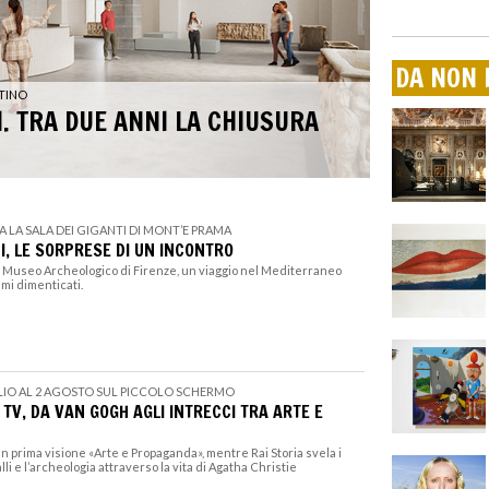
DA NON 
TINO
I. TRA DUE ANNI LA CHIUSURA
 LA SALA DEI GIGANTI DI MONT’E PRAMA
I, LE SORPRESE DI UN INCONTRO
il Museo Archeologico di Firenze, un viaggio nel Mediterraneo
gami dimenticati.
LIO AL 2 AGOSTO SUL PICCOLO SCHERMO
 TV, DA VAN GOGH AGLI INTRECCI TRA ARTE E
in prima visione «Arte e Propaganda», mentre Rai Storia svela i
lli e l’archeologia attraverso la vita di Agatha Christie