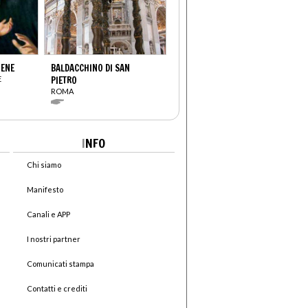
IENE
BALDACCHINO DI SAN
E
PIETRO
ROMA
I
NFO
Chi siamo
Manifesto
Canali e APP
I nostri partner
Comunicati stampa
Contatti e crediti