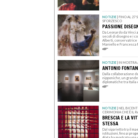
NOTIZIE
|
FINO AL 27
SFORZESCO
PASSIONE DISEGN
Da Leonardo da Vinci a
secoli di disegno e i co
Alberti, conservatrice
Maniello e Francesca 
NOTIZIE
|
IN MOSTRA 
ANTONIO FONTANE
Dalla collaborazione d
nipponiche, un grande 
diplomatiche tra Itali
NOTIZIE
|
NEL BICENT
CERIMONIA CHE È IL 
BRESCIA E LA VI
STESSA
Dal siparietto tra il ma
istituzioni, fino ai pro
Alata ha mostrato una 