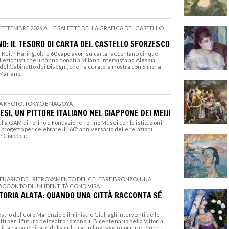
 SETTEMBRE 2026 ALLE SALETTE DELLA GRAFICA DEL CASTELLO
O: IL TESORO DI CARTA DEL CASTELLO SFORZESCO
 Keith Haring, oltre 60 capolavori su carta raccontano cinque
llezionisti che li hanno donati a Milano. Intervista ad Alessia
 del Gabinetto dei Disegni, che ha curato la mostra con Simona
Mariano.
A KYOTO, TOKYO E NAGOYA
SI, UN PITTORE ITALIANO NEL GIAPPONE DEI MEIJI
ella GAM di Torino e Fondazione Torino Musei con le istituzioni
progetto per celebrare il 160° anniversario delle relazioni
a e Giappone.
ENARIO DEL RITROVAMENTO DEL CELEBRE BRONZO, UNA
RACCONTO DI UN'IDENTITÀ CONDIVISA.
TTORIA ALATA: QUANDO UNA CITTÀ RACCONTA SÉ
estro del Coro Marenzio e il ministro Giuli agli interventi delle
getti per il futuro del teatro romano: il Bicentenario della Vittoria
città capace di fare della cultura un linguaggio comune. Più che