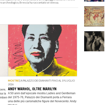
o archeologico, Brescia ha raccontato sé stessa.
MOSTRE
|
A PALAZZO DEI DIAMANTI FINO AL 19 LUGLIO
2026
ANDY WARHOL, OLTRE MARILYN
pere,
A 50 anni dall’epocale mostra Ladies and Gentleman
sa la
del 1975-76, Palazzo dei Diamanti porta a Ferrara
gamben
una delle più carismatiche figure del Novecento: Andy