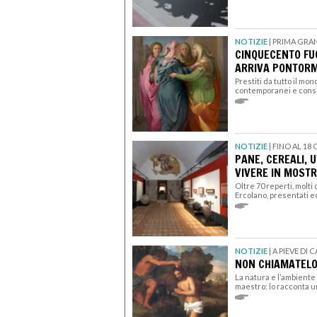
NOTIZIE
|
PRIMA GRAN
CINQUECENTO FUO
ARRIVA PONTOR
Prestiti da tutto il mo
contemporanei e consi
NOTIZIE
|
FINO AL 18
PANE, CEREALI, U
VIVERE IN MOST
Oltre 70 reperti, molti
Ercolano, presentati e
NOTIZIE
|
A PIEVE DI 
NON CHIAMATELO
La natura e l’ambiente
maestro: lo racconta u