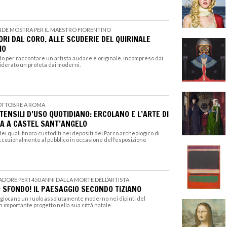
DE MOSTRA PER IL MAESTRO FIORENTINO
RI DAL CORO. ALLE SCUDERIE DEL QUIRINALE
MO
ndo per raccontare un artista audace e originale, incompreso dai
derato un profeta dai moderni.
 OTTOBRE A ROMA
TENSILI D’USO QUOTIDIANO: ERCOLANO E L’ARTE DI
RA A CASTEL SANT’ANGELO
 dei quali finora custoditi nei depositi del Parco archeologico di
ccezionalmente al pubblico in occasione dell'esposizione
CADORE PER I 450 ANNI DALLA MORTE DELL’ARTISTA
 SFONDO! IL PAESAGGIO SECONDO TIZIANO
 giocano un ruolo assolutamente moderno nei dipinti del
n importante progetto nella sua città natale.