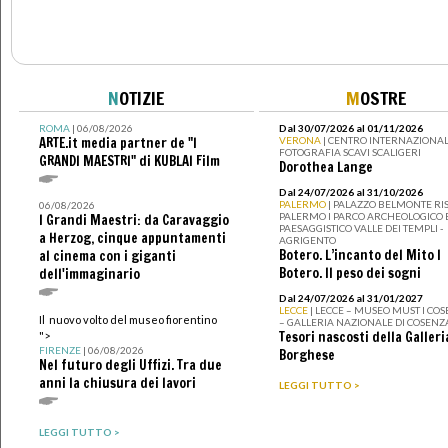
N
OTIZIE
M
OSTRE
ROMA
| 06/08/2026
Dal 30/07/2026 al 01/11/2026
ARTE.it media partner de "I
VERONA
| CENTRO INTERNAZIONAL
FOTOGRAFIA SCAVI SCALIGERI
GRANDI MAESTRI" di KUBLAI Film
Dorothea Lange
Dal 24/07/2026 al 31/10/2026
PALERMO
| PALAZZO BELMONTE RIS
06/08/2026
PALERMO I PARCO ARCHEOLOGICO 
I Grandi Maestri: da Caravaggio
PAESAGGISTICO VALLE DEI TEMPLI -
a Herzog, cinque appuntamenti
AGRIGENTO
Botero. L’incanto del Mito I
al cinema con i giganti
Botero. Il peso dei sogni
dell'immaginario
Dal 24/07/2026 al 31/01/2027
LECCE
| LECCE – MUSEO MUST I CO
Il nuovo volto del museo fiorentino
– GALLERIA NAZIONALE DI COSENZ
Tesori nascosti della Galleri
">
FIRENZE
| 06/08/2026
Borghese
Nel futuro degli Uffizi. Tra due
anni la chiusura dei lavori
LEGGI TUTTO >
LEGGI TUTTO >