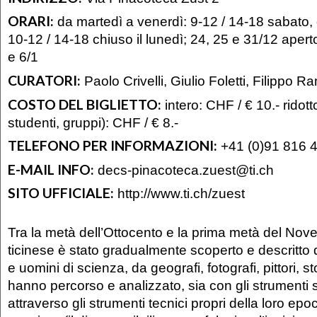
ORARI:
da martedì a venerdì: 9-12 / 14-18 sabato, 
10-12 / 14-18 chiuso il lunedì; 24, 25 e 31/12 apert
e 6/1
CURATORI:
Paolo Crivelli, Giulio Foletti, Filippo 
COSTO DEL BIGLIETTO:
intero: CHF / € 10.- ridott
studenti, gruppi): CHF / € 8.-
TELEFONO PER INFORMAZIONI:
+41 (0)91 816 
E-MAIL INFO:
decs-pinacoteca.zuest@ti.ch
SITO UFFICIALE:
http://www.ti.ch/zuest
Tra la metà dell’Ottocento e la prima metà del Novece
ticinese è stato gradualmente scoperto e descritto d
e uomini di scienza, da geografi, fotografi, pittori, sto
hanno percorso e analizzato, sia con gli strumenti sc
attraverso gli strumenti tecnici propri della loro epo