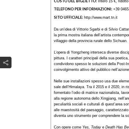
COSTO DEL BIGLIETTO:
Intero 15 €, ridotto
TELEFONO PER INFORMAZIONI:
+39 0465
SITO UFFICIALE:
http://www.mart.tn.it
Da un’idea di Vittorio Sgarbi e di Silvio Cat
la prima mostra italiana dell’artista contemp
villaggio della provincia rurale dello Sichuan.
L’opera di Yongzheng interseca diverse discipl
pittura. I caratteri principali della sua poetic
condividono spesso le soluzioni della Post-Inte
coinvolgimento attivo del pubblico nell’azione
Nelle sue installazioni spesso usa due element
sale dell’Himalaya. Tra il 2015 e il 2020, in
fomentato l’odio di matrice nazionalista, lavo
alla regione autonoma dello Xingjiang, nell’a
peculiarità sociali e culturali di quest’area s
alle maestosità del paesaggio, caratterizzato
diventa uno strumento per comprendere la soci
Con opere come
Yes, Today
e
Death Has Be