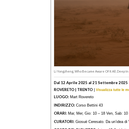
Li Yongzheng, Who Became Aware Of It All, Deep In T
Dal 12 Aprile 2025 al 21 Settembre 2025
ROVERETO | TRENTO
|
Visualizza tutte le 
LUOGO:
Mart Rovereto
INDIRIZZO:
Corso Bettini 43
ORARI:
Mar, Mer, Gio: 10 – 18 Ven, Sab: 10
CURATORI:
Giosuè Ceresato. Da un’idea di Vi