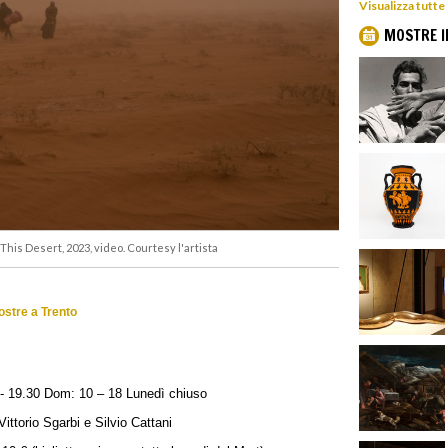
Visualizza tutte
MOSTRE I
his Desert, 2023, video. Courtesy l'artista
mostre a Trento
 - 19.30 Dom: 10 – 18 Lunedì chiuso
ttorio Sgarbi e Silvio Cattani