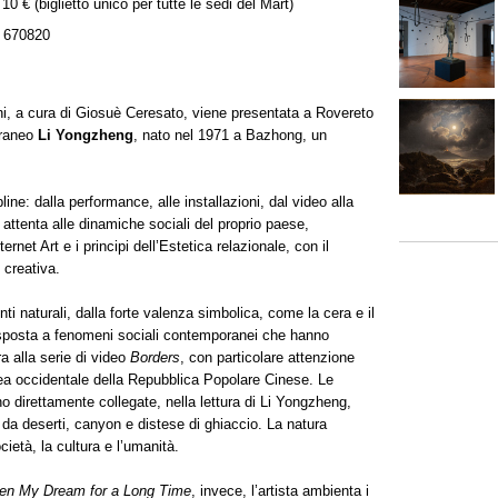
 10 € (biglietto unico per tutte le sedi del Mart)
 670820
tani, a cura di Giosuè Ceresato, viene presentata a Rovereto
oraneo
Li Yongzheng
, nato nel 1971 a Bazhong, un
ine: dalla performance, alle installazioni, dal video alla
a, attenta alle dinamiche sociali del proprio paese,
rnet Art e i principi dell’Estetica relazionale, con il
 creativa.
i naturali, dalla forte valenza simbolica, come la cera e il
 risposta a fenomeni sociali contemporanei che hanno
ra alla serie di video
Borders
, con particolare attenzione
rea occidentale della Repubblica Popolare Cinese. Le
ono direttamente collegate, nella lettura di Li Yongzheng,
 da deserti, canyon e distese di ghiaccio. La natura
età, la cultura e l’umanità.
en My Dream for a Long Time
, invece, l’artista ambienta i