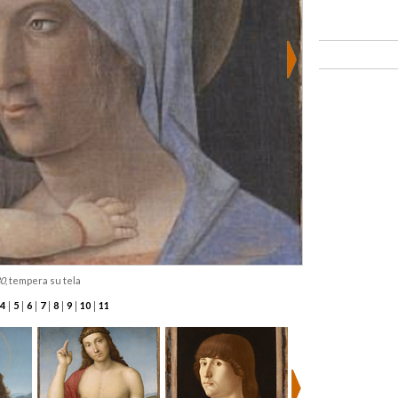
80
, tempera su tela
|
|
|
|
|
|
|
4
5
6
7
8
9
10
11