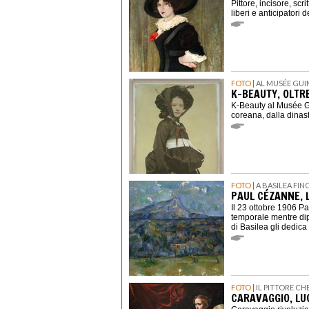
Pittore, incisore, scr
liberi e anticipatori 
FOTO
| AL MUSÉE GUI
K-BEAUTY, OLTRE
K-Beauty al Musée Gu
coreana, dalla dinas
FOTO
| A BASILEA FI
PAUL CÉZANNE, 
Il 23 ottobre 1906 
temporale mentre dip
di Basilea gli dedic
FOTO
| IL PITTORE C
CARAVAGGIO, LU