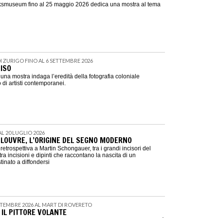
jksmuseum fino al 25 maggio 2026 dedica una mostra al tema
DI ZURIGO FINO AL 6 SETTEMBRE 2026
ISO
na mostra indaga l’eredità della fotografia coloniale
 di artisti contemporanei.
 AL 20 LUGLIO 2026
LOUVRE, L’ORIGINE DEL SEGNO MODERNO
retrospettiva a Martin Schongauer, tra i grandi incisori del
ra incisioni e dipinti che raccontano la nascita di un
tinato a diffondersi
ETTEMBRE 2026 AL MART DI ROVERETO
 IL PITTORE VOLANTE