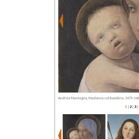
Andrea Mantegna, Madonna col Bambino
, 1475-14
|
|
|
1
2
3