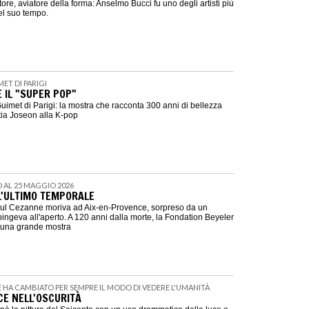
ittore, aviatore della forma: Anselmo Bucci fu uno degli artisti più
del suo tempo.
MET DI PARIGI
 IL "SUPER POP"
imet di Parigi: la mostra che racconta 300 anni di bellezza
tia Joseon alla K-pop
NO AL 25 MAGGIO 2026
L'ULTIMO TEMPORALE
Paul Cezanne moriva ad Aix-en-Provence, sorpreso da un
ingeva all'aperto. A 120 anni dalla morte, la Fondation Beyeler
a una grande mostra
HE HA CAMBIATO PER SEMPRE IL MODO DI VEDERE L'UMANITÀ
CE NELL'OSCURITÀ