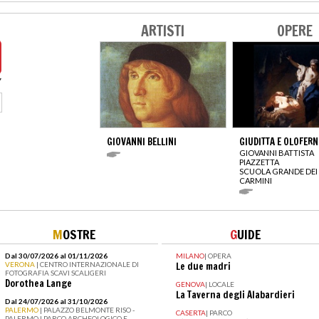
ARTISTI
OPERE
GIOVANNI BELLINI
GIUDITTA E OLOFERN
GIOVANNI BATTISTA
PIAZZETTA
SCUOLA GRANDE DEI
CARMINI
M
OSTRE
G
UIDE
Dal 30/07/2026 al 01/11/2026
MILANO
|
OPERA
VERONA
| CENTRO INTERNAZIONALE DI
Le due madri
FOTOGRAFIA SCAVI SCALIGERI
Dorothea Lange
GENOVA
|
LOCALE
La Taverna degli Alabardieri
Dal 24/07/2026 al 31/10/2026
PALERMO
| PALAZZO BELMONTE RISO -
CASERTA
|
PARCO
PALERMO I PARCO ARCHEOLOGICO E