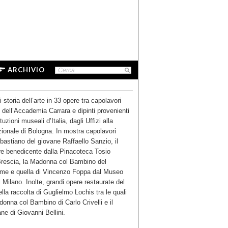
ARCHIVIO
 storia dell’arte in 33
opere tra capolavori
e
dell’Accademia
Carrara e dipinti provenienti
tituzioni museali
d’Italia,
dagli Uffizi alla
ionale di Bologna. In mostra capolavori
astiano del giovane Raffaello Sanzio, il
re benedicente dalla Pinacoteca Tosio
Brescia, la Madonna col Bambino del
me e quella di Vincenzo Foppa dal Museo
i Milano. Inolte, grandi opere restaurate del
lla raccolta di Guglielmo Lochis tra le quali
onna col Bambino di Carlo Crivelli e il
ane di Giovanni Bellini.