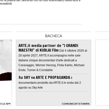
nò la pittura del Seicento con un uso drammatico della luce e
recedenti.
BACHECA
ARTE.it media partner de "I GRANDI
MAESTRI" di KUBLAI Film
Dal 4 ottobre 2026 al
20 aprile 2027, ARTE.it accompagna nelle sale
italiane cinque documentari d'arte dedicati a
Caravaggio, Werner Herzog, Frida Kahlo, Michael
Ende, Turner & Constable
Su SKY va ARTE E PROPAGANDA
Il
documentario prodotto da ARTE.it in onda dal 2
agosto su Sky Arte
E LE APP
COMUNICATI STAMPA
>