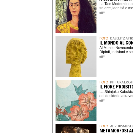
La Tate Modern indag
tra arte, identità e 
FOTO
| BASELITZ A F
IL MONDO AL CON
Al Museo Novecento d
Dipinti, incisioni e s
FOTO
| PITTURA ERO
IL FIORE PROIBIT
La Shinjuku Kabukich
del desiderio attrav
FOTO
| AL RIJKSMUSE
METAMORFOSI A