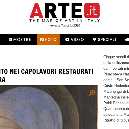
venerdì 7 agosto 2026
MOSTRE
FOTO
VIDEO
SPECIALI
Cinque secoli di
della collezion
da importati is
TO NEI CAPOLAVORI RESTAURATI
Pinacoteca Naz
RA
come il San Seb
Cristo Redento
Martinengo di 
Mantegna insie
Poldi Pezzoli d
Quattrocento de
spiccano la Mad
Ritratto di giov