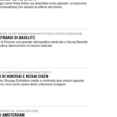
a come Frida Kahlo sia diventata icona globale: un percorso
merchandising che separa la pittrice dal brand.
IRENZE, OLTRE SESSANT’ANNI DI PITTURA CONTRO L’IMMAGINE
TRARIO DI BASELITZ
i Firenze una grande retrospettiva dedicata a Georg Baselitz.
culture ripercorrono un lavoro radicale.
TICA GIAPPONESE IN MOSTRA A TOKYO
O DI HOKUSAI E KEISAI EISEN
o Shunga Exhibition mette a confronto due visioni opposte
erso circa cento opere della collezione Uragami
UM FINO AL 25 MAGGIO 2026
D AMSTERDAM