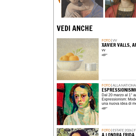
VEDI ANCHE
FOTO
| VV
XAVIER VALLS, 
vv
FOTO
| ALLA NATION
ESPRESSIONISMO
Dal 20 marzo al 1° 
Expressionism: Moder
una nuova idea di mo
FOTO
| ESTATE 2026 
A LONDRA FRIDA 