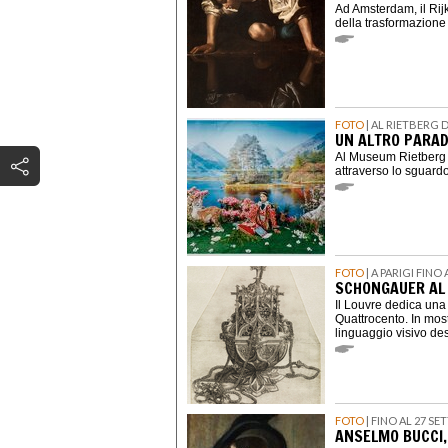
Ad Amsterdam, il Ri
della trasformazione
FOTO
| AL RIETBERG 
UN ALTRO PARAD
Al Museum Rietberg u
attraverso lo sguardo
FOTO
| A PARIGI FINO
SCHONGAUER AL 
Il Louvre dedica una 
Quattrocento. In most
linguaggio visivo des
FOTO
| FINO AL 27 S
ANSELMO BUCCI,