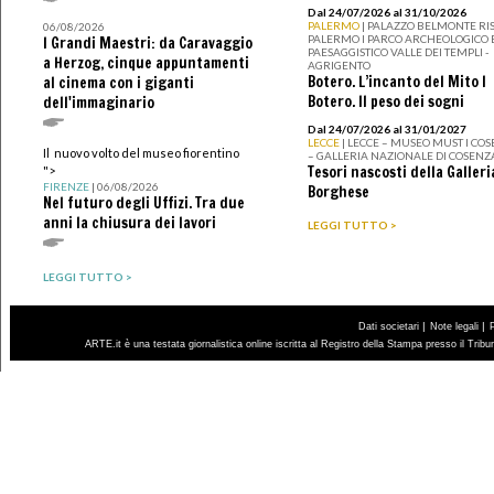
Dal 24/07/2026 al 31/10/2026
PALERMO
| PALAZZO BELMONTE RIS
06/08/2026
PALERMO I PARCO ARCHEOLOGICO 
I Grandi Maestri: da Caravaggio
PAESAGGISTICO VALLE DEI TEMPLI -
a Herzog, cinque appuntamenti
AGRIGENTO
Botero. L’incanto del Mito I
al cinema con i giganti
Botero. Il peso dei sogni
dell'immaginario
Dal 24/07/2026 al 31/01/2027
LECCE
| LECCE – MUSEO MUST I CO
Il nuovo volto del museo fiorentino
– GALLERIA NAZIONALE DI COSENZ
Tesori nascosti della Galleri
">
FIRENZE
| 06/08/2026
Borghese
Nel futuro degli Uffizi. Tra due
anni la chiusura dei lavori
LEGGI TUTTO >
LEGGI TUTTO >
|
|
Dati societari
Note legali
ARTE.it è una testata giornalistica online iscritta al Registro della Stampa presso il Trib