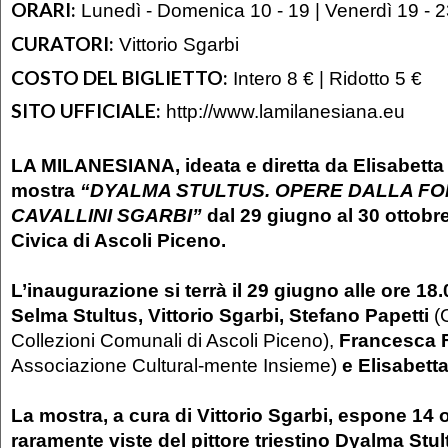
ORARI:
Lunedì - Domenica 10 - 19 | Venerdì 19 - 
CURATORI:
Vittorio Sgarbi
COSTO DEL BIGLIETTO:
Intero 8 € | Ridotto 5 €
SITO UFFICIALE:
http://www.lamilanesiana.eu
LA MILANESIANA,
ideata e diretta da Elisabetta
mostra
“DYALMA STULTUS. OPERE DALLA F
CAVALLINI SGARBI”
dal 29 giugno al 30 ottobr
Civica di Ascoli Piceno.
L’inaugurazione si terrà il 29 giugno alle ore 18.
Selma Stultus, Vittorio Sgarbi, Stefano Papetti
(
Collezioni Comunali di Ascoli Piceno),
Francesca F
Associazione Cultural-mente Insieme)
e Elisabett
La mostra, a cura di Vittorio Sgarbi, espone 14 
raramente viste del pittore triestino Dyalma Stul