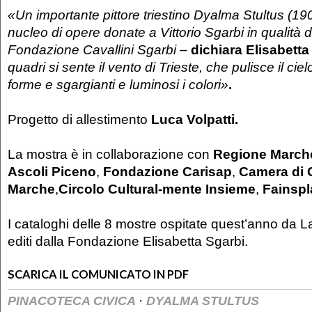
«Un importante pittore triestino Dyalma Stultus (19
nucleo di opere donate a Vittorio Sgarbi in qualità d
Fondazione Cavallini Sgarbi –
dichiara Elisabetta
quadri si sente il vento di Trieste, che pulisce il ciel
forme e sgargianti e luminosi i colori»
.
Progetto di allestimento
Luca Volpatti.
La mostra è in collaborazione con
Regione March
Ascoli Piceno
,
Fondazione Carisap
,
Camera di 
Marche
,
Circolo Cultural-mente Insieme
,
Fainspl
I cataloghi delle 8 mostre ospitate quest’anno da 
editi dalla Fondazione Elisabetta Sgarbi.
SCARICA IL COMUNICATO IN PDF
·
PINACOTECA CIVICA
DYALMA STULTUS