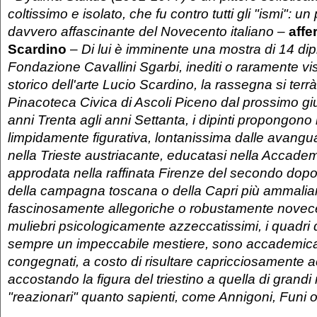
coltissimo e isolato, che fu contro tutti gli "ismi": u
davvero affascinante del Novecento italiano –
affe
Scardino
–
Di lui è imminente una mostra di 14 dipi
Fondazione Cavallini Sgarbi, inediti o raramente vis
storico dell'arte Lucio Scardino, la rassegna si terr
Pinacoteca Civica di Ascoli Piceno dal prossimo giu
anni Trenta agli anni Settanta, i dipinti propongono
limpidamente figurativa, lontanissima dalle avangua
nella Trieste austriacante, educatasi nella Accade
approdata nella raffinata Firenze del secondo dop
della campagna toscana o della Capri più ammalia
fascinosamente allegoriche o robustamente novecenti
muliebri psicologicamente azzeccatissimi, i quadri d
sempre un impeccabile mestiere, sono accademi
congegnati, a costo di risultare capricciosamente 
accostando la figura del triestino a quella di grandi
"reazionari" quanto sapienti, come Annigoni, Funi o 