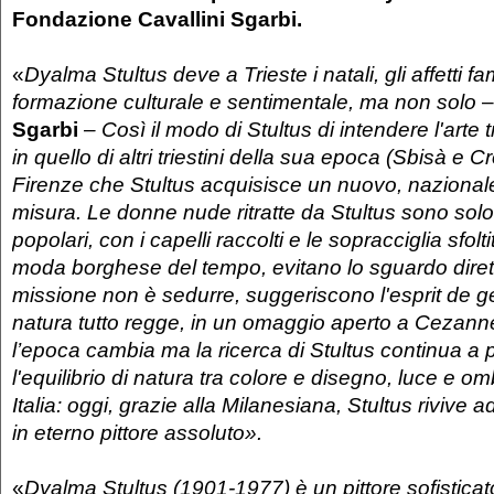
Fondazione Cavallini Sgarbi.
«
Dyalma Stultus deve a Trieste i natali, gli affetti fam
formazione culturale e sentimentale, ma non solo
Sgarbi
– Così il modo di Stultus di intendere l'art
in quello di altri triestini della sua epoca (Sbisà e C
Firenze che Stultus acquisisce un nuovo, nazional
misura. Le donne nude ritratte da Stultus sono so
popolari, con i capelli raccolti e le sopracciglia sfol
moda borghese del tempo, evitano lo sguardo dirett
missione non è sedurre, suggeriscono l'esprit de g
natura tutto regge, in un omaggio aperto a Cezann
l’epoca cambia ma la ricerca di Stultus continua a 
l'equilibrio di natura tra colore e disegno, luce e o
Italia: oggi, grazie alla Milanesiana, Stultus rivive a
in eterno pittore assoluto».
«
Dyalma Stultus (1901-1977) è un pittore sofisticato