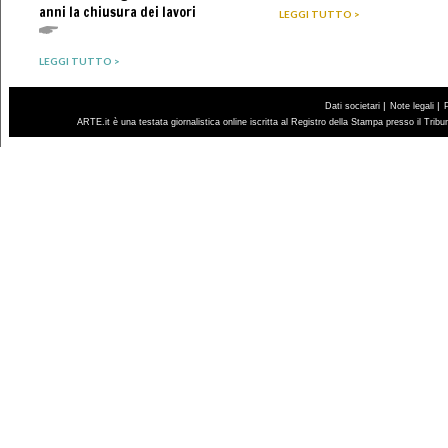
anni la chiusura dei lavori
LEGGI TUTTO >
LEGGI TUTTO >
|
|
Dati societari
Note legali
ARTE.it è una testata giornalistica online iscritta al Registro della Stampa presso il Trib