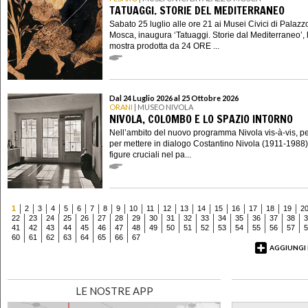
TATUAGGI. STORIE DEL MEDITERRANEO
Sabato 25 luglio alle ore 21 ai Musei Civici di Palazz
Mosca, inaugura ‘Tatuaggi. Storie dal Mediterraneo’, 
mostra prodotta da 24 ORE ...
Dal 24 Luglio 2026 al 25 Ottobre 2026
ORANI
| MUSEO NIVOLA
NIVOLA, COLOMBO E LO SPAZIO INTORNO
Nell’ambito del nuovo programma Nivola vis-à-vis, p
per mettere in dialogo Costantino Nivola (1911-1988
figure cruciali nel pa...
1
2
3
4
5
6
7
8
9
10
11
12
13
14
15
16
17
18
19
2
22
23
24
25
26
27
28
29
30
31
32
33
34
35
36
37
38
3
41
42
43
44
45
46
47
48
49
50
51
52
53
54
55
56
57
5
60
61
62
63
64
65
66
67
AGGIUNGI
LE NOSTRE APP