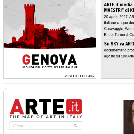
ARTE.it media
MAESTRI" di K
20 aprile 2027, A
italiane cinque do
Caravaggio, Werne
Ende, Turner & Co
Su SKY va AR
documentario prod
agosto su Sky Arte
VEDI TUTTE LE APP
>