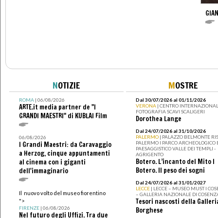
GIAN
N
OTIZIE
M
OSTRE
ROMA
| 06/08/2026
Dal 30/07/2026 al 01/11/2026
ARTE.it media partner de "I
VERONA
| CENTRO INTERNAZIONAL
FOTOGRAFIA SCAVI SCALIGERI
GRANDI MAESTRI" di KUBLAI Film
Dorothea Lange
Dal 24/07/2026 al 31/10/2026
PALERMO
| PALAZZO BELMONTE RIS
06/08/2026
PALERMO I PARCO ARCHEOLOGICO 
I Grandi Maestri: da Caravaggio
PAESAGGISTICO VALLE DEI TEMPLI -
a Herzog, cinque appuntamenti
AGRIGENTO
Botero. L’incanto del Mito I
al cinema con i giganti
Botero. Il peso dei sogni
dell'immaginario
Dal 24/07/2026 al 31/01/2027
LECCE
| LECCE – MUSEO MUST I CO
Il nuovo volto del museo fiorentino
– GALLERIA NAZIONALE DI COSENZ
Tesori nascosti della Galleri
">
FIRENZE
| 06/08/2026
Borghese
Nel futuro degli Uffizi. Tra due