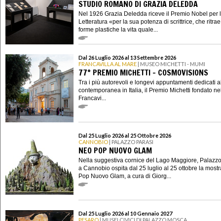
STUDIO ROMANO DI GRAZIA DELEDDA
Nel 1926 Grazia Deledda riceve il Premio Nobel per 
Letteratura «per la sua potenza di scrittrice, che ritrae
forme plastiche la vita quale...
Dal 26 Luglio 2026 al 13 Settembre 2026
FRANCAVILLA AL MARE
| MUSEO MICHETTI - MUMI
77° PREMIO MICHETTI - COSMOVISIONS
Tra i più autorevoli e longevi appuntamenti dedicati al
contemporanea in Italia, il Premio Michetti fondato n
Francavi...
Dal 25 Luglio 2026 al 25 Ottobre 2026
CANNOBIO
| PALAZZO PARASI
NEO POP NUOVO GLAM
Nella suggestiva cornice del Lago Maggiore, Palazzo
a Cannobio ospita dal 25 luglio al 25 ottobre la most
Pop Nuovo Glam, a cura di Giorg...
Dal 25 Luglio 2026 al 10 Gennaio 2027
PESARO
| MUSEI CIVICI DI PALAZZO MOSCA