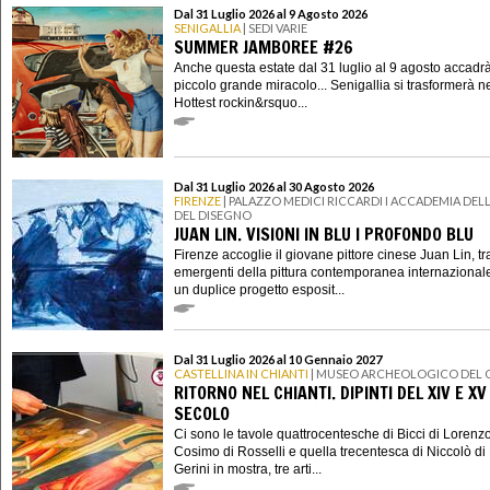
Dal 31 Luglio 2026 al 9 Agosto 2026
SENIGALLIA
| SEDI VARIE
SUMMER JAMBOREE #26
Anche questa estate dal 31 luglio al 9 agosto accadr
piccolo grande miracolo... Senigallia si trasformerà n
Hottest rockin&rsquo...
Dal 31 Luglio 2026 al 30 Agosto 2026
FIRENZE
| PALAZZO MEDICI RICCARDI I ACCADEMIA DELL
DEL DISEGNO
JUAN LIN. VISIONI IN BLU I PROFONDO BLU
Firenze accoglie il giovane pittore cinese Juan Lin, tra
emergenti della pittura contemporanea internazional
un duplice progetto esposit...
Dal 31 Luglio 2026 al 10 Gennaio 2027
CASTELLINA IN CHIANTI
| MUSEO ARCHEOLOGICO DEL 
RITORNO NEL CHIANTI. DIPINTI DEL XIV E XV
SECOLO
Ci sono le tavole quattrocentesche di Bicci di Lorenzo
Cosimo di Rosselli e quella trecentesca di Niccolò di 
Gerini in mostra, tre arti...