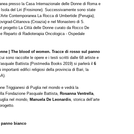
ranea presso la Casa Internazionale delle Donne di Roma e
 Isola del Liri (Frosinone). Successivamente sono state
 l’Arte Contemporanea La Rocca di Umbertide (Perugia);
ovigrad-Cittanova (Croazia) e nel Monastero di S.
el progetto La Città delle Donne curato da Rocco De
a e Reparto di Radioterapia Oncologica - Ospedale
donne | The blood of women. Tracce di rosso sul panno
 cui sono raccolte le opere e i testi scritti dalle 68 artiste e
Pasquale Battista (Postmedia Books 2019) si parlerà il
6
ù importanti edifici religiosi della provincia di Bari, la
BA).
ne Triggianesi di Puglia nel mondo e vedrà la
della Fondazione Pasquale Battista,
Rosanna Ventrella
,
Puglia nel mondo,
Manuela De Leonardis
, storica dell’arte
progetto.
l panno bianco