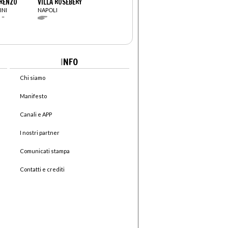
ORENZO
VILLA ROSEBERY
INI
NAPOLI
 –
I
NFO
Chi siamo
Manifesto
Canali e APP
I nostri partner
Comunicati stampa
Contatti e crediti