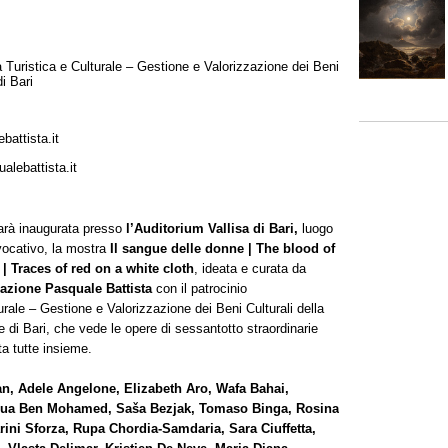
ia Turistica e Culturale – Gestione e Valorizzazione dei Beni
i Bari
attista.it
alebattista.it
arà inaugurata presso
l’Auditorium Vallisa di Bari,
luogo
evocativo, la mostra
Il sangue delle donne | The blood of
 Traces of red on a white cloth
, ideata e curata da
zione Pasquale Battista
con il patrocinio
turale – Gestione e Valorizzazione dei Beni Culturali della
 di Bari, che vede le opere di sessantotto straordinarie
ta tutte insieme.
n, Adele Angelone, Elizabeth Aro, Wafa Bahai,
koua Ben Mohamed, Saša Bezjak, Tomaso Binga, Rosina
ni Sforza, Rupa Chordia-Samdaria, Sara Ciuffetta,