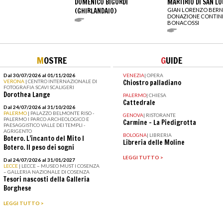
DOMENICO BIGORDI
MARTIRIO DI SAN L
(GHIRLANDAIO)
GIAN LORENZO BERN
DONAZIONE CONTINI
BONACOSSI
M
OSTRE
G
UIDE
Dal 30/07/2026 al 01/11/2026
VENEZIA
|
OPERA
VERONA
| CENTRO INTERNAZIONALE DI
Chiostro palladiano
FOTOGRAFIA SCAVI SCALIGERI
Dorothea Lange
PALERMO
|
CHIESA
Cattedrale
Dal 24/07/2026 al 31/10/2026
PALERMO
| PALAZZO BELMONTE RISO -
GENOVA
|
RISTORANTE
PALERMO I PARCO ARCHEOLOGICO E
Carmine – La Piedigrotta
PAESAGGISTICO VALLE DEI TEMPLI -
AGRIGENTO
BOLOGNA
|
LIBRERIA
Botero. L’incanto del Mito I
Libreria delle Moline
Botero. Il peso dei sogni
LEGGI TUTTO >
Dal 24/07/2026 al 31/01/2027
LECCE
| LECCE – MUSEO MUST I COSENZA
– GALLERIA NAZIONALE DI COSENZA
Tesori nascosti della Galleria
Borghese
LEGGI TUTTO >