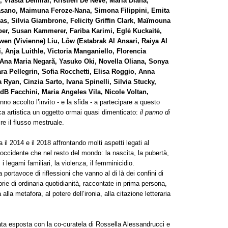
 Vlasta Delimar, Kristien De Neve, Maria Diana,
 Fasano, Maimuna Feroze-Nana, Simona Filippini, Emita
llas, Silvia Giambrone, Felicity Griffin Clark, Maïmouna
er, Susan Kammerer, Fariba Karimi, Eglė Kuckaitė,
n (Vivienne) Liu, Lôw (Estabrak Al Ansari, Raiya Al
, Anja Luithle, Victoria Manganiello, Florencia
, Ana Maria Negară,
Yasuko Oki, Novella Oliana, Sonya
iara Pellegrin, Sofia Rocchetti, Elisa Roggio, Anna
Ryan, Cinzia Sarto, Ivana Spinelli, Silvia Stucky,
VdB Facchini, Maria Angeles Vila, Nicole Voltan,
nno accolto l’invito - e la sfida - a partecipare a questo
rca artistica un oggetto ormai quasi dimenticato:
il
panno di
e il flusso mestruale.
il 2014 e il 2018 affrontando molti aspetti legati al
 occidente che nel resto del mondo: la nascita, la pubertà,
 legami familiari, la violenza, il femminicidio.
 portavoce di riflessioni che vanno al di là dei confini di
rie di ordinaria quotidianità, raccontate in prima persona,
alla metafora, al potere dell’ironia, alla citazione letteraria
ata esposta con la co-curatela di Rossella Alessandrucci e