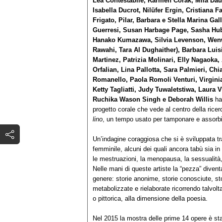
Lea Contestabile, Karmen Corak, Mila Dau,
Isabella Ducrot, Nilüfer Ergin, Cristiana
Frigato, Pilar, Barbara e Stella Marina Ga
Guerresi, Susan Harbage Page, Sasha Hub
Hanako Kumazawa, Silvia Levenson, Wenwe
Rawahi, Tara Al Dughaither), Barbara Luisi
Martinez, Patrizia Molinari, Elly Nagaoka
Orfalian, Lina Pallotta, Sara Palmieri, Ch
Romanello, Paola Romoli Venturi, Virginia 
Ketty Tagliatti, Judy Tuwaletstiwa, Laura 
Ruchika Wason Singh e Deborah Willis
ha
progetto corale che vede al centro della rice
lino
, un tempo usato per tamponare e assorbir
Un’indagine coraggiosa che si è sviluppata tra 
femminile, alcuni dei quali ancora tabù sia in
le mestruazioni, la menopausa, la sessualità, i
Nelle mani di queste artiste la “pezza” diventa
genere: storie anonime, storie conosciute, sto
metabolizzate e rielaborate ricorrendo talvolta 
o pittorica, alla dimensione della poesia.
Nel 2015 la mostra delle prime 14 opere è st