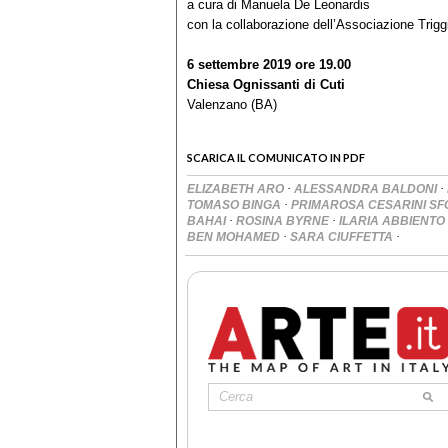
a cura di Manuela De Leonardis
con la collaborazione dell’Associazione Trig
6 settembre 2019 ore 19.00
Chiesa Ognissanti di Cuti
Valenzano (BA)
SCARICA IL COMUNICATO IN PDF
·
·
ELIZABETH ARO
ALESSANDRA BALDONI
·
TOMASO BINGA
PRIMAROSA CESARINI S
·
·
BAHAI
ROSINA BYRNE
ILARIA ABBIENTO
·
·
BEN MOHAMED
SARA CIUFFETTA