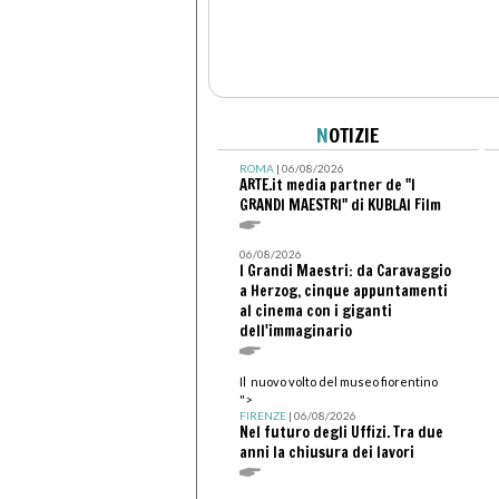
N
OTIZIE
ROMA
| 06/08/2026
ARTE.it media partner de "I
GRANDI MAESTRI" di KUBLAI Film
06/08/2026
I Grandi Maestri: da Caravaggio
a Herzog, cinque appuntamenti
al cinema con i giganti
dell'immaginario
Il nuovo volto del museo fiorentino
">
FIRENZE
| 06/08/2026
Nel futuro degli Uffizi. Tra due
anni la chiusura dei lavori