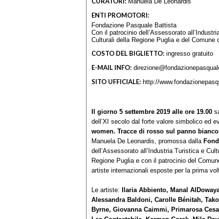
CURATORI:
Manuela De Leonardis
ENTI PROMOTORI:
Fondazione Pasquale Battista
Con il patrocinio dell’Assessorato all’Industr
Culturali della Regione Puglia e del Comune d
COSTO DEL BIGLIETTO:
ingresso gratuito
E-MAIL INFO:
direzione@fondazionepasqualeb
SITO UFFICIALE:
http://www.fondazionepasqu
Il giorno 5 settembre 2019 alle ore 19.00
s
dell’XI secolo dal forte valore simbolico ed 
women. Tracce di rosso sul panno bianco |
Manuela De Leonardis, promossa dalla
Fonda
dell’Assessorato all’Industria Turistica e Cul
Regione Puglia e con il patrocinio del Comune
artiste internazionali esposte per la prima vol
Le artiste:
Ilaria Abbiento, Manal AlDowaya
Alessandra Baldoni, Carolle Bénitah, Ta
Byrne, Giovanna Caimmi, Primarosa Cesari